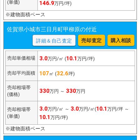
(単価)
146.9
万円/坪)
※建物面積ベース
佐賀県小城市三日月町甲柳原の付近
売却査定
購入相談
詳細＆自己査定
3.0
10.1
売却単価相場
万円/㎡ (
万円/坪)
107
32.6
売却平均面積
㎡ (
坪)
売却相場帯
330
330
万円 ～
万円
(価格)
3.0
3.0
10.1
万円/㎡ ～
万円/㎡(
万円/坪 ～
売却相場帯
(単価)
10.1
万円/坪)
※建物面積ベース