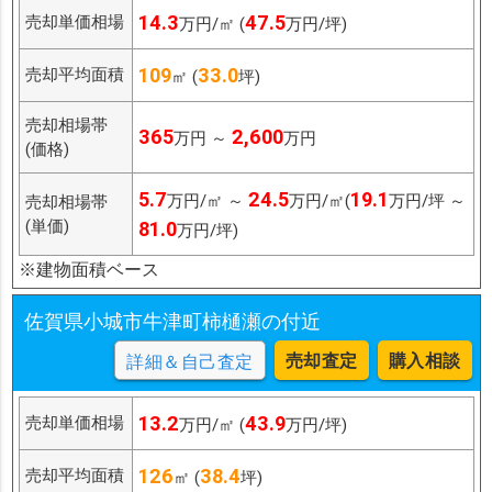
14.3
47.5
売却単価相場
万円/㎡ (
万円/坪)
109
33.0
売却平均面積
㎡ (
坪)
売却相場帯
365
2,600
万円 ～
万円
(価格)
5.7
24.5
19.1
万円/㎡ ～
万円/㎡(
万円/坪 ～
売却相場帯
(単価)
81.0
万円/坪)
※建物面積ベース
佐賀県小城市牛津町柿樋瀬の付近
売却査定
購入相談
詳細＆自己査定
13.2
43.9
売却単価相場
万円/㎡ (
万円/坪)
126
38.4
売却平均面積
㎡ (
坪)