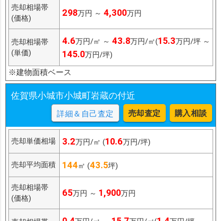
売却相場帯
298
4,300
万円 ～
万円
(価格)
4.6
43.8
15.3
万円/㎡ ～
万円/㎡(
万円/坪 ～
売却相場帯
(単価)
145.0
万円/坪)
※建物面積ベース
佐賀県小城市小城町岩蔵の付近
売却査定
購入相談
詳細＆自己査定
3.2
10.6
売却単価相場
万円/㎡ (
万円/坪)
144
43.5
売却平均面積
㎡ (
坪)
売却相場帯
65
1,900
万円 ～
万円
(価格)
0.4
15.7
1.4