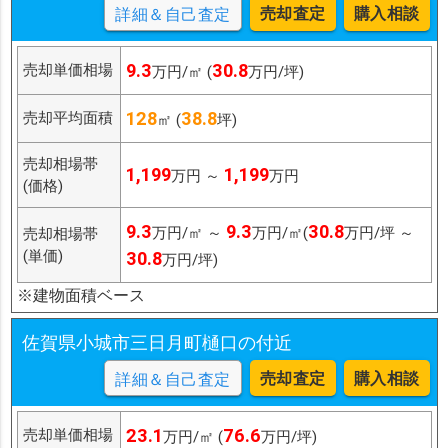
売却査定
購入相談
詳細＆自己査定
9.3
30.8
売却単価相場
万円/㎡ (
万円/坪)
128
38.8
売却平均面積
㎡ (
坪)
売却相場帯
1,199
1,199
万円 ～
万円
(価格)
9.3
9.3
30.8
万円/㎡ ～
万円/㎡(
万円/坪 ～
売却相場帯
(単価)
30.8
万円/坪)
※建物面積ベース
佐賀県小城市三日月町樋口の付近
売却査定
購入相談
詳細＆自己査定
23.1
76.6
売却単価相場
万円/㎡ (
万円/坪)