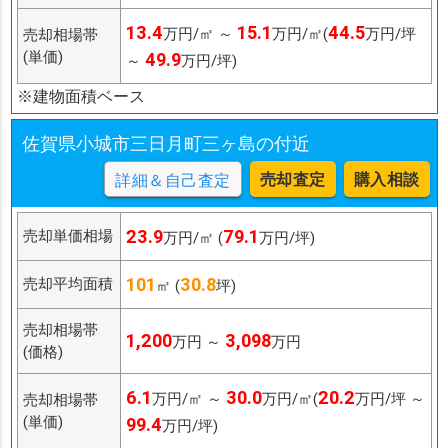
13.4
15.1
44.5
万円/㎡ ～
万円/㎡(
万円/坪
売却相場帯
(単価)
49.9
～
万円/坪)
※建物面積ベース
佐賀県小城市三日月町三ヶ島の付近
売却査定
購入相談
詳細＆自己査定
23.9
79.1
売却単価相場
万円/㎡ (
万円/坪)
101
30.8
売却平均面積
㎡ (
坪)
売却相場帯
1,200
3,098
万円 ～
万円
(価格)
6.1
30.0
20.2
万円/㎡ ～
万円/㎡(
万円/坪 ～
売却相場帯
(単価)
99.4
万円/坪)