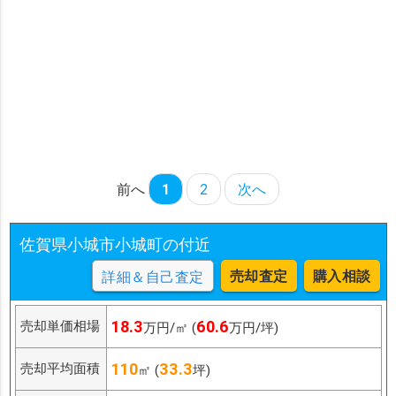
前へ
1
2
次へ
佐賀県小城市小城町の付近
売却査定
購入相談
詳細＆自己査定
18.3
60.6
売却単価相場
万円/㎡ (
万円/坪)
110
33.3
売却平均面積
㎡ (
坪)