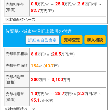
0.8
25.0
2.6
万円/㎡ ～
万円/㎡(
万円/坪 ～
売却相場帯
(単価)
82.7
万円/坪)
※建物面積ベース
佐賀県小城市牛津町上砥川の付近
売却査定
購入相談
詳細＆自己査定
8.6
28.5
売却単価相場
万円/㎡ (
万円/坪)
134
40.7
売却平均面積
㎡ (
坪)
売却相場帯
200
3,100
万円 ～
万円
(価格)
1.0
28.7
3.3
万円/㎡ ～
万円/㎡(
万円/坪 ～
売却相場帯
(単価)
95.1
万円/坪)
※建物面積ベース