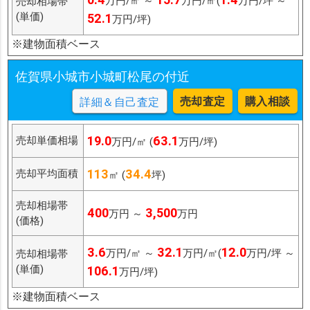
万円/㎡ ～
万円/㎡(
万円/坪 ～
売却相場帯
(単価)
52.1
万円/坪)
※建物面積ベース
佐賀県小城市小城町松尾の付近
売却査定
購入相談
詳細＆自己査定
19.0
63.1
売却単価相場
万円/㎡ (
万円/坪)
113
34.4
売却平均面積
㎡ (
坪)
売却相場帯
400
3,500
万円 ～
万円
(価格)
3.6
32.1
12.0
万円/㎡ ～
万円/㎡(
万円/坪 ～
売却相場帯
(単価)
106.1
万円/坪)
※建物面積ベース