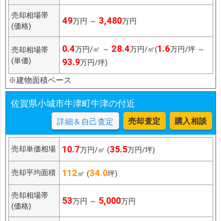
売却相場帯
49
3,480
万円 ～
万円
(価格)
0.4
28.4
1.6
万円/㎡ ～
万円/㎡(
万円/坪 ～
売却相場帯
(単価)
93.9
万円/坪)
※建物面積ベース
佐賀県小城市牛津町牛津の付近
売却査定
購入相談
詳細＆自己査定
10.7
35.5
売却単価相場
万円/㎡ (
万円/坪)
112
34.0
売却平均面積
㎡ (
坪)
売却相場帯
53
5,000
万円 ～
万円
(価格)