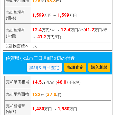
128
38.8
売却平均面積
㎡ (
坪)
売却相場帯
1,599
1,599
万円 ～
万円
(価格)
12.4
12.4
41.2
万円/㎡ ～
万円/㎡(
万円/坪
売却相場帯
(単価)
41.2
～
万円/坪)
※建物面積ベース
佐賀県小城市三日月町道辺の付近
売却査定
購入相談
詳細＆自己査定
14.5
48.0
売却単価相場
万円/㎡ (
万円/坪)
122
37.0
売却平均面積
㎡ (
坪)
売却相場帯
1,480
1,980
万円 ～
万円
(価格)