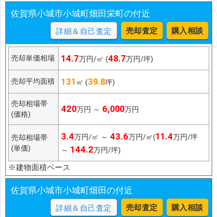
佐賀県小城市小城町畑田栄町の付近
売却査定
購入相談
詳細＆自己査定
14.7
48.7
売却単価相場
万円/㎡ (
万円/坪)
131
39.8
売却平均面積
㎡ (
坪)
売却相場帯
420
6,000
万円 ～
万円
(価格)
3.4
43.6
11.4
万円/㎡ ～
万円/㎡(
万円/坪
売却相場帯
(単価)
144.2
～
万円/坪)
※建物面積ベース
佐賀県小城市小城町畑田の付近
売却査定
購入相談
詳細＆自己査定