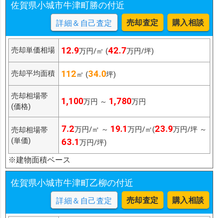
佐賀県小城市牛津町勝の付近
売却査定
購入相談
詳細＆自己査定
12.9
42.7
売却単価相場
万円/㎡ (
万円/坪)
112
34.0
売却平均面積
㎡ (
坪)
売却相場帯
1,100
1,780
万円 ～
万円
(価格)
7.2
19.1
23.9
万円/㎡ ～
万円/㎡(
万円/坪 ～
売却相場帯
(単価)
63.1
万円/坪)
※建物面積ベース
佐賀県小城市牛津町乙柳の付近
売却査定
購入相談
詳細＆自己査定