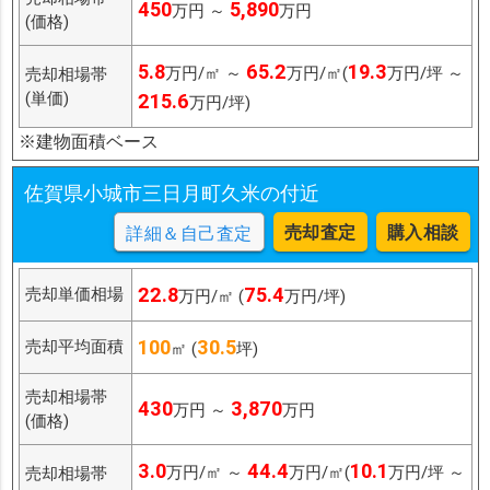
450
5,890
万円 ～
万円
(価格)
5.8
65.2
19.3
万円/㎡ ～
万円/㎡(
万円/坪 ～
売却相場帯
(単価)
215.6
万円/坪)
※建物面積ベース
佐賀県小城市三日月町久米の付近
売却査定
購入相談
詳細＆自己査定
22.8
75.4
売却単価相場
万円/㎡ (
万円/坪)
100
30.5
売却平均面積
㎡ (
坪)
売却相場帯
430
3,870
万円 ～
万円
(価格)
3.0
44.4
10.1
万円/㎡ ～
万円/㎡(
万円/坪 ～
売却相場帯