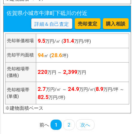
佐賀県小城市牛津町下砥川の付近
売却査定
購入相談
詳細＆自己査定
9.5
31.4
売却単価相場
万円/㎡ (
万円/坪)
94
28.6
売却平均面積
㎡ (
坪)
売却相場帯
220
2,399
万円 ～
万円
(価格)
2.7
24.9
8.9
万円/㎡ ～
万円/㎡(
万円/坪 ～
売却相場帯
(単価)
82.5
万円/坪)
※建物面積ベース
前へ
1
2
次へ