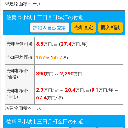
※建物面積ベース
佐賀県小城市三日月町堀江の付近
売却査定
購入相談
詳細＆自己査定
8.3
27.4
売却単価相場
万円/㎡ (
万円/坪)
167
50.7
売却平均面積
㎡ (
坪)
売却相場帯
390
2,290
万円 ～
万円
(価格)
2.7
20.4
9.1
万円/㎡ ～
万円/㎡(
万円/坪 ～
売却相場帯
(単価)
67.4
万円/坪)
※建物面積ベース
佐賀県小城市三日月町金田の付近