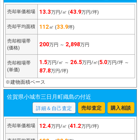
13.3
43.9
売却単価相場
万円/㎡ (
万円/坪)
112
33.9
売却平均面積
㎡ (
坪)
売却相場帯
200
2,898
万円 ～
万円
(価格)
1.5
26.5
5.0
万円/㎡ ～
万円/㎡(
万円/坪 ～
売却相場帯
(単価)
87.8
万円/坪)
※建物面積ベース
佐賀県小城市三日月町織島の付近
売却査定
購入相談
詳細＆自己査定
12.4
41.2
売却単価相場
万円/㎡ (
万円/坪)