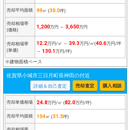
99
30.0
売却平均面積
㎡ (
坪)
売却相場帯
1,200
3,650
万円 ～
万円
(価格)
12.2
39.3
40.6
万円/㎡ ～
万円/㎡(
万円/坪
売却相場帯
(単価)
130.1
～
万円/坪)
※建物面積ベース
佐賀県小城市三日月町長神田の付近
売却査定
購入相談
詳細＆自己査定
24.8
82.0
売却単価相場
万円/㎡ (
万円/坪)
104
31.5
売却平均面積
㎡ (
坪)
売却相場帯