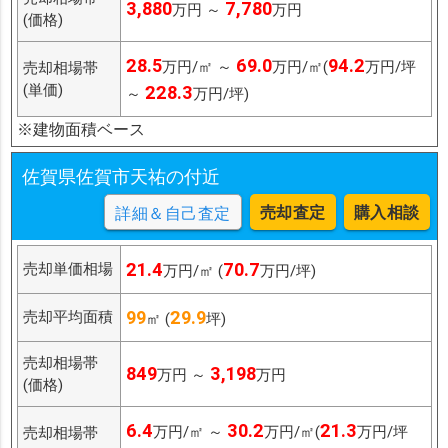
3,880
7,780
万円 ～
万円
(価格)
28.5
69.0
94.2
万円/㎡ ～
万円/㎡(
万円/坪
売却相場帯
(単価)
228.3
～
万円/坪)
※建物面積ベース
佐賀県佐賀市天祐の付近
売却査定
購入相談
詳細＆自己査定
21.4
70.7
売却単価相場
万円/㎡ (
万円/坪)
99
29.9
売却平均面積
㎡ (
坪)
売却相場帯
849
3,198
万円 ～
万円
(価格)
6.4
30.2
21.3
万円/㎡ ～
万円/㎡(
万円/坪
売却相場帯