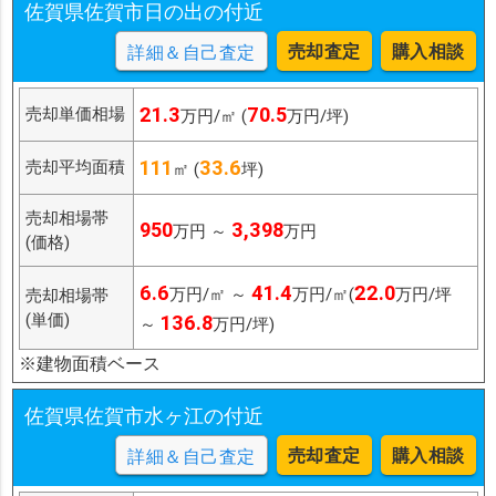
佐賀県佐賀市日の出の付近
売却査定
購入相談
詳細＆自己査定
21.3
70.5
売却単価相場
万円/㎡ (
万円/坪)
111
33.6
売却平均面積
㎡ (
坪)
売却相場帯
950
3,398
万円 ～
万円
(価格)
6.6
41.4
22.0
万円/㎡ ～
万円/㎡(
万円/坪
売却相場帯
(単価)
136.8
～
万円/坪)
※建物面積ベース
佐賀県佐賀市水ヶ江の付近
売却査定
購入相談
詳細＆自己査定