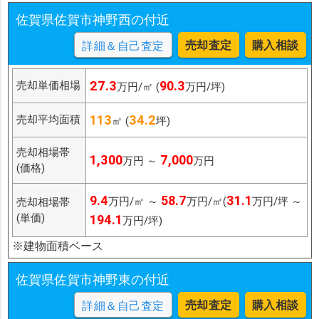
佐賀県佐賀市神野西の付近
売却査定
購入相談
詳細＆自己査定
27.3
90.3
売却単価相場
万円/㎡ (
万円/坪)
113
34.2
売却平均面積
㎡ (
坪)
売却相場帯
1,300
7,000
万円 ～
万円
(価格)
9.4
58.7
31.1
万円/㎡ ～
万円/㎡(
万円/坪 ～
売却相場帯
(単価)
194.1
万円/坪)
※建物面積ベース
佐賀県佐賀市神野東の付近
売却査定
購入相談
詳細＆自己査定