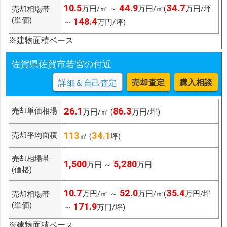
10.5
44.9
34.7
万円/㎡ ～
万円/㎡(
万円/坪
売却相場帯
(単価)
148.4
～
万円/坪)
※建物面積ベース
佐賀県佐賀市若宮の付近
売却査定
購入相談
詳細＆自己査定
26.1
86.3
売却単価相場
万円/㎡ (
万円/坪)
113
34.1
売却平均面積
㎡ (
坪)
売却相場帯
1,500
5,280
万円 ～
万円
(価格)
10.7
52.0
35.4
万円/㎡ ～
万円/㎡(
万円/坪
売却相場帯
(単価)
171.9
～
万円/坪)
※建物面積ベース