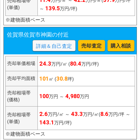
万円/㎡ ～
万円/㎡(
万円/坪
売却相場帯
(単価)
139.5
～
万円/坪)
※建物面積ベース
佐賀県佐賀市神園の付近
売却査定
購入相談
詳細＆自己査定
24.3
80.4
売却単価相場
万円/㎡ (
万円/坪)
101
30.8
売却平均面積
㎡ (
坪)
売却相場帯
100
4,980
万円 ～
万円
(価格)
2.6
43.3
8.6
万円/㎡ ～
万円/㎡(
万円/坪 ～
売却相場帯
(単価)
143.1
万円/坪)
※建物面積ベース