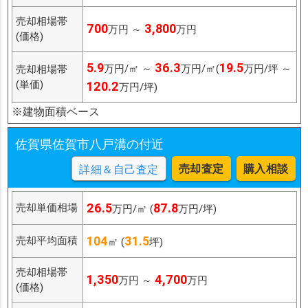
売却相場帯
700
3,800
万円 ～
万円
(価格)
5.9
36.3
19.5
万円/㎡ ～
万円/㎡(
万円/坪 ～
売却相場帯
(単価)
120.2
万円/坪)
※建物面積ベース
佐賀県佐賀市八戸溝の付近
売却査定
購入相談
詳細＆自己査定
26.5
87.8
売却単価相場
万円/㎡ (
万円/坪)
104
31.5
売却平均面積
㎡ (
坪)
売却相場帯
1,350
4,700
万円 ～
万円
(価格)