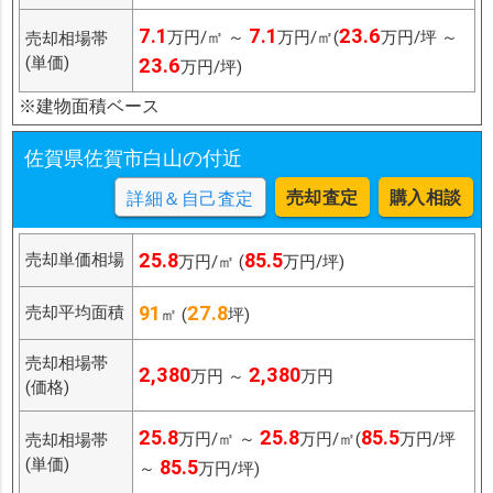
7.1
7.1
23.6
万円/㎡ ～
万円/㎡(
万円/坪 ～
売却相場帯
(単価)
23.6
万円/坪)
※建物面積ベース
佐賀県佐賀市白山の付近
売却査定
購入相談
詳細＆自己査定
25.8
85.5
売却単価相場
万円/㎡ (
万円/坪)
91
27.8
売却平均面積
㎡ (
坪)
売却相場帯
2,380
2,380
万円 ～
万円
(価格)
25.8
25.8
85.5
万円/㎡ ～
万円/㎡(
万円/坪
売却相場帯
(単価)
85.5
～
万円/坪)