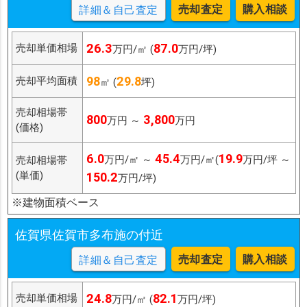
売却査定
購入相談
詳細＆自己査定
26.3
87.0
売却単価相場
万円/㎡ (
万円/坪)
98
29.8
売却平均面積
㎡ (
坪)
売却相場帯
800
3,800
万円 ～
万円
(価格)
6.0
45.4
19.9
万円/㎡ ～
万円/㎡(
万円/坪 ～
売却相場帯
(単価)
150.2
万円/坪)
※建物面積ベース
佐賀県佐賀市多布施の付近
売却査定
購入相談
詳細＆自己査定
24.8
82.1
売却単価相場
万円/㎡ (
万円/坪)