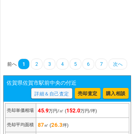
前へ
1
2
3
4
5
6
7
次へ
佐賀県佐賀市駅前中央の付近
売却査定
購入相談
詳細＆自己査定
45.9
152.0
売却単価相場
万円/㎡ (
万円/坪)
87
26.3
売却平均面積
㎡ (
坪)