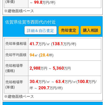
(単価)
99.8
～
万円/坪)
※建物面積ベース
佐賀県佐賀市西田代の付近
売却査定
購入相談
詳細＆自己査定
41.7
138.1
売却単価相場
万円/㎡ (
万円/坪)
94
28.4
売却平均面積
㎡ (
坪)
売却相場帯
2,988
5,360
万円 ～
万円
(価格)
30.4
63.4
100.8
万円/㎡ ～
万円/㎡(
万円/
売却相場帯
(単価)
209.7
坪 ～
万円/坪)
※建物面積ベース