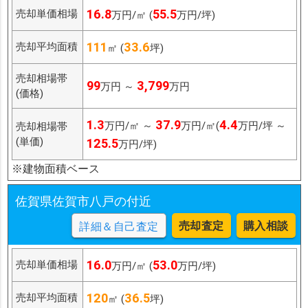
16.8
55.5
売却単価相場
万円/㎡ (
万円/坪)
111
33.6
売却平均面積
㎡ (
坪)
売却相場帯
99
3,799
万円 ～
万円
(価格)
1.3
37.9
4.4
万円/㎡ ～
万円/㎡(
万円/坪 ～
売却相場帯
(単価)
125.5
万円/坪)
※建物面積ベース
佐賀県佐賀市八戸の付近
売却査定
購入相談
詳細＆自己査定
16.0
53.0
売却単価相場
万円/㎡ (
万円/坪)
120
36.5
売却平均面積
㎡ (
坪)