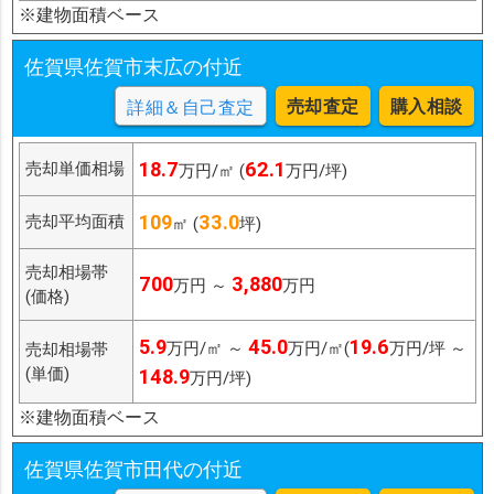
※建物面積ベース
佐賀県佐賀市末広の付近
売却査定
購入相談
詳細＆自己査定
18.7
62.1
売却単価相場
万円/㎡ (
万円/坪)
109
33.0
売却平均面積
㎡ (
坪)
売却相場帯
700
3,880
万円 ～
万円
(価格)
5.9
45.0
19.6
万円/㎡ ～
万円/㎡(
万円/坪 ～
売却相場帯
(単価)
148.9
万円/坪)
※建物面積ベース
佐賀県佐賀市田代の付近