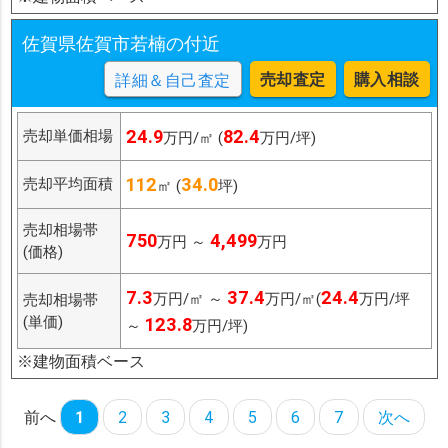
佐賀県佐賀市若楠の付近
売却査定
購入相談
詳細＆自己査定
24.9
82.4
売却単価相場
万円/㎡ (
万円/坪)
112
34.0
売却平均面積
㎡ (
坪)
売却相場帯
750
4,499
万円 ～
万円
(価格)
7.3
37.4
24.4
万円/㎡ ～
万円/㎡(
万円/坪
売却相場帯
(単価)
123.8
～
万円/坪)
※建物面積ベース
前へ
1
2
3
4
5
6
7
次へ