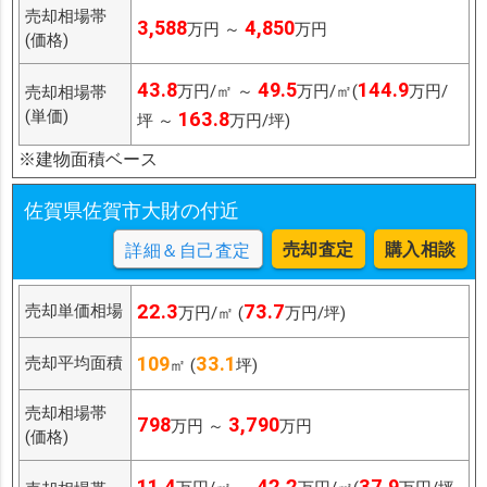
売却相場帯
3,588
4,850
万円 ～
万円
(価格)
43.8
49.5
144.9
万円/㎡ ～
万円/㎡(
万円/
売却相場帯
(単価)
163.8
坪 ～
万円/坪)
※建物面積ベース
佐賀県佐賀市大財の付近
売却査定
購入相談
詳細＆自己査定
22.3
73.7
売却単価相場
万円/㎡ (
万円/坪)
109
33.1
売却平均面積
㎡ (
坪)
売却相場帯
798
3,790
万円 ～
万円
(価格)
11.4
42.2
37.9