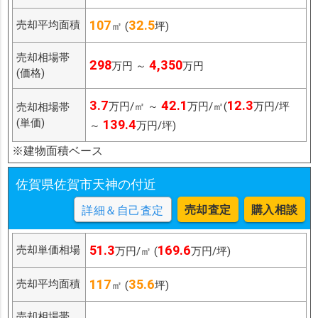
107
32.5
売却平均面積
㎡ (
坪)
売却相場帯
298
4,350
万円 ～
万円
(価格)
3.7
42.1
12.3
万円/㎡ ～
万円/㎡(
万円/坪
売却相場帯
(単価)
139.4
～
万円/坪)
※建物面積ベース
佐賀県佐賀市天神の付近
売却査定
購入相談
詳細＆自己査定
51.3
169.6
売却単価相場
万円/㎡ (
万円/坪)
117
35.6
売却平均面積
㎡ (
坪)
売却相場帯