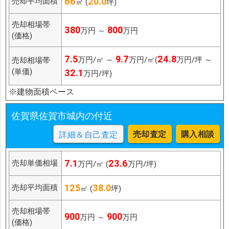
66
20.0
売却平均面積
㎡ (
坪)
売却相場帯
380
800
万円 ～
万円
(価格)
7.5
9.7
24.8
万円/㎡ ～
万円/㎡(
万円/坪 ～
売却相場帯
(単価)
32.1
万円/坪)
※建物面積ベース
佐賀県佐賀市城内の付近
売却査定
購入相談
詳細＆自己査定
7.1
23.6
売却単価相場
万円/㎡ (
万円/坪)
125
38.0
売却平均面積
㎡ (
坪)
売却相場帯
900
900
万円 ～
万円
(価格)