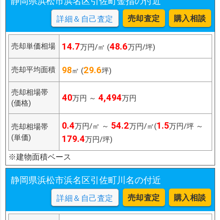
静岡県浜松市浜名区引佐町金指の付近
売却査定
購入相談
詳細＆自己査定
14.7
48.6
売却単価相場
万円/㎡ (
万円/坪)
98
29.6
売却平均面積
㎡ (
坪)
売却相場帯
40
4,494
万円 ～
万円
(価格)
0.4
54.2
1.5
万円/㎡ ～
万円/㎡(
万円/坪 ～
売却相場帯
(単価)
179.4
万円/坪)
※建物面積ベース
静岡県浜松市浜名区引佐町川名の付近
売却査定
購入相談
詳細＆自己査定