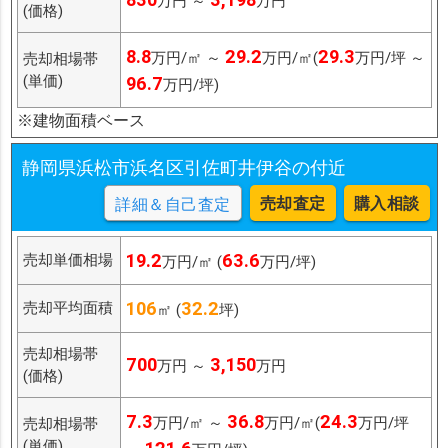
万円 ～
万円
(価格)
8.8
29.2
29.3
万円/㎡ ～
万円/㎡(
万円/坪 ～
売却相場帯
(単価)
96.7
万円/坪)
※建物面積ベース
静岡県浜松市浜名区引佐町井伊谷の付近
売却査定
購入相談
詳細＆自己査定
19.2
63.6
売却単価相場
万円/㎡ (
万円/坪)
106
32.2
売却平均面積
㎡ (
坪)
売却相場帯
700
3,150
万円 ～
万円
(価格)
7.3
36.8
24.3
万円/㎡ ～
万円/㎡(
万円/坪
売却相場帯
(単価)