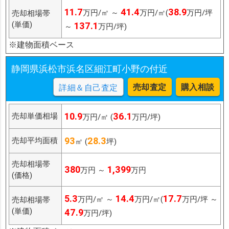
11.7
41.4
38.9
万円/㎡ ～
万円/㎡(
万円/坪
売却相場帯
(単価)
137.1
～
万円/坪)
※建物面積ベース
静岡県浜松市浜名区細江町小野の付近
売却査定
購入相談
詳細＆自己査定
10.9
36.1
売却単価相場
万円/㎡ (
万円/坪)
93
28.3
売却平均面積
㎡ (
坪)
売却相場帯
380
1,399
万円 ～
万円
(価格)
5.3
14.4
17.7
万円/㎡ ～
万円/㎡(
万円/坪 ～
売却相場帯
(単価)
47.9
万円/坪)