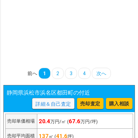
前へ
1
2
3
4
次へ
静岡県浜松市浜名区都田町の付近
売却査定
購入相談
詳細＆自己査定
20.4
67.6
売却単価相場
万円/㎡ (
万円/坪)
137
41.6
売却平均面積
㎡ (
坪)