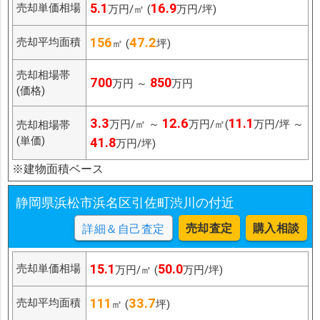
5.1
16.9
売却単価相場
万円/㎡ (
万円/坪)
156
47.2
売却平均面積
㎡ (
坪)
売却相場帯
700
850
万円 ～
万円
(価格)
3.3
12.6
11.1
万円/㎡ ～
万円/㎡(
万円/坪 ～
売却相場帯
(単価)
41.8
万円/坪)
※建物面積ベース
静岡県浜松市浜名区引佐町渋川の付近
売却査定
購入相談
詳細＆自己査定
15.1
50.0
売却単価相場
万円/㎡ (
万円/坪)
111
33.7
売却平均面積
㎡ (
坪)