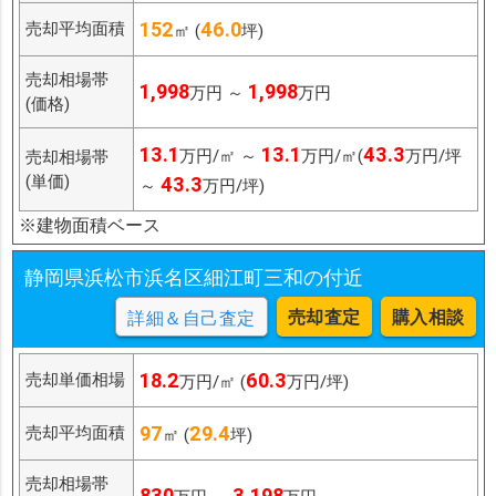
152
46.0
売却平均面積
㎡ (
坪)
売却相場帯
1,998
1,998
万円 ～
万円
(価格)
13.1
13.1
43.3
万円/㎡ ～
万円/㎡(
万円/坪
売却相場帯
(単価)
43.3
～
万円/坪)
※建物面積ベース
静岡県浜松市浜名区細江町三和の付近
売却査定
購入相談
詳細＆自己査定
18.2
60.3
売却単価相場
万円/㎡ (
万円/坪)
97
29.4
売却平均面積
㎡ (
坪)
売却相場帯
830
3,198