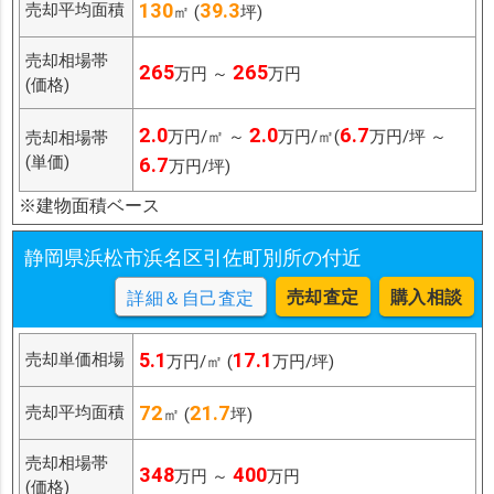
130
39.3
売却平均面積
㎡ (
坪)
売却相場帯
265
265
万円 ～
万円
(価格)
2.0
2.0
6.7
万円/㎡ ～
万円/㎡(
万円/坪 ～
売却相場帯
(単価)
6.7
万円/坪)
※建物面積ベース
静岡県浜松市浜名区引佐町別所の付近
売却査定
購入相談
詳細＆自己査定
5.1
17.1
売却単価相場
万円/㎡ (
万円/坪)
72
21.7
売却平均面積
㎡ (
坪)
売却相場帯
348
400
万円 ～
万円
(価格)