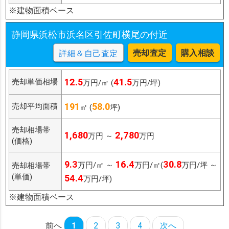
※建物面積ベース
静岡県浜松市浜名区引佐町横尾の付近
売却査定
購入相談
詳細＆自己査定
12.5
41.5
売却単価相場
万円/㎡ (
万円/坪)
191
58.0
売却平均面積
㎡ (
坪)
売却相場帯
1,680
2,780
万円 ～
万円
(価格)
9.3
16.4
30.8
万円/㎡ ～
万円/㎡(
万円/坪 ～
売却相場帯
(単価)
54.4
万円/坪)
※建物面積ベース
前へ
1
2
3
4
次へ