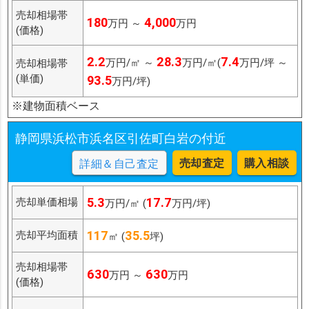
売却相場帯
180
4,000
万円 ～
万円
(価格)
2.2
28.3
7.4
万円/㎡ ～
万円/㎡(
万円/坪 ～
売却相場帯
(単価)
93.5
万円/坪)
※建物面積ベース
静岡県浜松市浜名区引佐町白岩の付近
売却査定
購入相談
詳細＆自己査定
5.3
17.7
売却単価相場
万円/㎡ (
万円/坪)
117
35.5
売却平均面積
㎡ (
坪)
売却相場帯
630
630
万円 ～
万円
(価格)