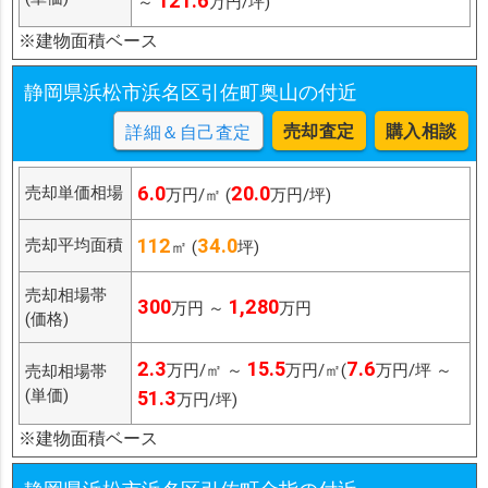
121.6
～
万円/坪)
※建物面積ベース
静岡県浜松市浜名区引佐町奥山の付近
売却査定
購入相談
詳細＆自己査定
6.0
20.0
売却単価相場
万円/㎡ (
万円/坪)
112
34.0
売却平均面積
㎡ (
坪)
売却相場帯
300
1,280
万円 ～
万円
(価格)
2.3
15.5
7.6
万円/㎡ ～
万円/㎡(
万円/坪 ～
売却相場帯
(単価)
51.3
万円/坪)
※建物面積ベース