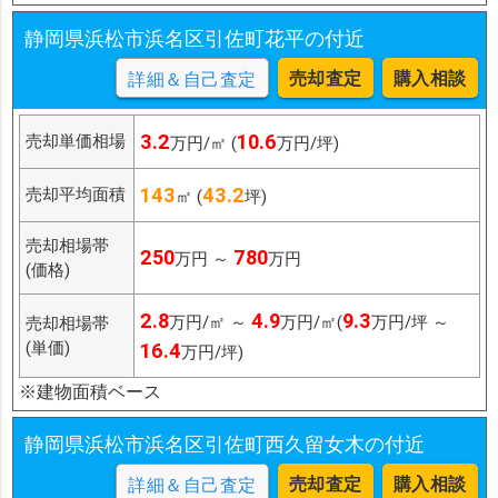
静岡県浜松市浜名区引佐町花平の付近
売却査定
購入相談
詳細＆自己査定
3.2
10.6
売却単価相場
万円/㎡ (
万円/坪)
143
43.2
売却平均面積
㎡ (
坪)
売却相場帯
250
780
万円 ～
万円
(価格)
2.8
4.9
9.3
万円/㎡ ～
万円/㎡(
万円/坪 ～
売却相場帯
(単価)
16.4
万円/坪)
※建物面積ベース
静岡県浜松市浜名区引佐町西久留女木の付近
売却査定
購入相談
詳細＆自己査定