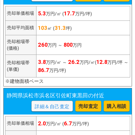
5.3
17.7
売却単価相場
万円/㎡ (
万円/坪)
103
31.3
売却平均面積
㎡ (
坪)
売却相場帯
260
800
万円 ～
万円
(価格)
3.8
26.2
12.8
万円/㎡ ～
万円/㎡(
万円/坪 ～
売却相場帯
(単価)
86.7
万円/坪)
※建物面積ベース
静岡県浜松市浜名区引佐町東黒田の付近
売却査定
購入相談
詳細＆自己査定
2.0
6.7
売却単価相場
万円/㎡ (
万円/坪)