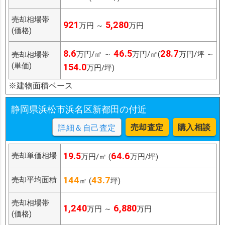
売却相場帯
921
5,280
万円 ～
万円
(価格)
8.6
46.5
28.7
万円/㎡ ～
万円/㎡(
万円/坪 ～
売却相場帯
(単価)
154.0
万円/坪)
※建物面積ベース
静岡県浜松市浜名区新都田の付近
売却査定
購入相談
詳細＆自己査定
19.5
64.6
売却単価相場
万円/㎡ (
万円/坪)
144
43.7
売却平均面積
㎡ (
坪)
売却相場帯
1,240
6,880
万円 ～
万円
(価格)