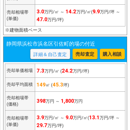
3.0
14.2
9.9
万円/㎡ ～
万円/㎡(
万円/坪 ～
売却相場帯
(単価)
47.0
万円/坪)
※建物面積ベース
静岡県浜松市浜名区引佐町的場の付近
売却査定
購入相談
詳細＆自己査定
7.3
24.2
売却単価相場
万円/㎡ (
万円/坪)
149
45.3
売却平均面積
㎡ (
坪)
売却相場帯
398
1,800
万円 ～
万円
(価格)
3.9
9.0
13.1
万円/㎡ ～
万円/㎡(
万円/坪 ～
売却相場帯
(単価)
29.7
万円/坪)