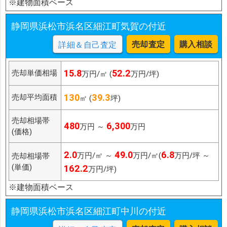
※建物面積ベース
静岡県浜松市浜名区細江町気賀の付近
売却査定
購入相談
詳細＆自己査定
15.8
52.2
売却単価相場
万円/㎡ (
万円/坪)
130
39.3
売却平均面積
㎡ (
坪)
売却相場帯
480
6,300
万円 ～
万円
(価格)
2.0
49.0
6.8
万円/㎡ ～
万円/㎡(
万円/坪 ～
売却相場帯
(単価)
162.2
万円/坪)
※建物面積ベース
静岡県浜松市浜名区細江町中川の付近