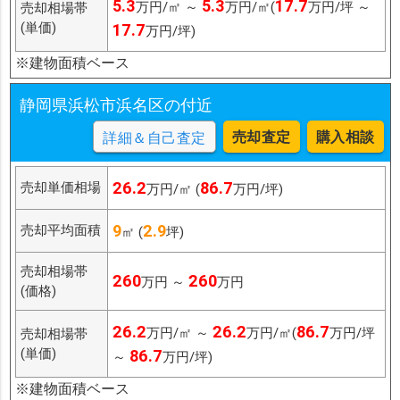
5.3
5.3
17.7
万円/㎡ ～
万円/㎡(
万円/坪 ～
売却相場帯
(単価)
17.7
万円/坪)
※建物面積ベース
静岡県浜松市浜名区の付近
売却査定
購入相談
詳細＆自己査定
26.2
86.7
売却単価相場
万円/㎡ (
万円/坪)
9
2.9
売却平均面積
㎡ (
坪)
売却相場帯
260
260
万円 ～
万円
(価格)
26.2
26.2
86.7
万円/㎡ ～
万円/㎡(
万円/坪
売却相場帯
(単価)
86.7
～
万円/坪)
※建物面積ベース