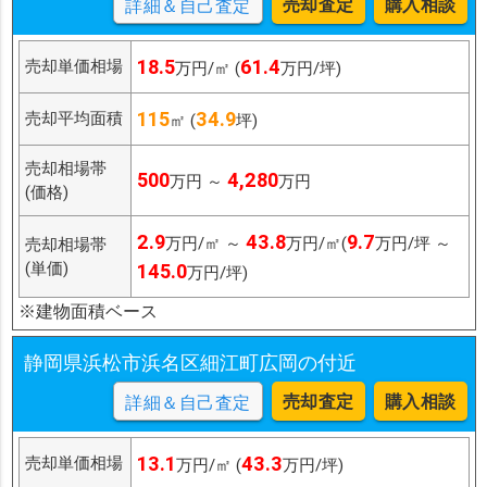
売却査定
購入相談
詳細＆自己査定
18.5
61.4
売却単価相場
万円/㎡ (
万円/坪)
115
34.9
売却平均面積
㎡ (
坪)
売却相場帯
500
4,280
万円 ～
万円
(価格)
2.9
43.8
9.7
万円/㎡ ～
万円/㎡(
万円/坪 ～
売却相場帯
(単価)
145.0
万円/坪)
※建物面積ベース
静岡県浜松市浜名区細江町広岡の付近
売却査定
購入相談
詳細＆自己査定
13.1
43.3
売却単価相場
万円/㎡ (
万円/坪)