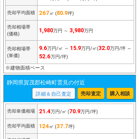
267
80.9
売却平均面積
㎡ (
坪)
売却相場帯
1,980
3,980
万円 ～
万円
(価格)
9.6
15.9
32.0
万円/㎡ ～
万円/㎡(
万円/坪 ～
売却相場帯
(単価)
52.6
万円/坪)
※建物面積ベース
静岡県賀茂郡松崎町雲見の付近
売却査定
購入相談
詳細＆自己査定
21.4
70.9
売却単価相場
万円/㎡ (
万円/坪)
124
37.7
売却平均面積
㎡ (
坪)