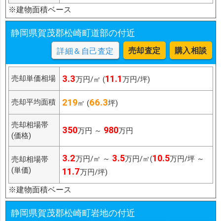
※建物面積ベース
静岡県賀茂郡松崎町道部の付近
売却査定
購入相談
詳細＆自己査定
3.3
11.1
売却単価相場
万円/㎡ (
万円/坪)
219
66.3
売却平均面積
㎡ (
坪)
売却相場帯
350
980
万円 ～
万円
(価格)
3.2
3.5
10.5
万円/㎡ ～
万円/㎡(
万円/坪 ～
売却相場帯
(単価)
11.7
万円/坪)
※建物面積ベース
静岡県賀茂郡松崎町岩地の付近