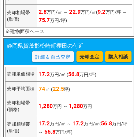
2.8
22.9
9.2
万円/㎡ ～
万円/㎡(
万円/坪 ～
売却相場帯
(単価)
75.7
万円/坪)
※建物面積ベース
静岡県賀茂郡松崎町櫻田の付近
売却査定
購入相談
詳細＆自己査定
17.2
56.8
売却単価相場
万円/㎡ (
万円/坪)
74
22.5
売却平均面積
㎡ (
坪)
売却相場帯
1,280
1,280
万円 ～
万円
(価格)
17.2
17.2
56.8
万円/㎡ ～
万円/㎡(
万円/坪
売却相場帯
(単価)
56.8
～
万円/坪)