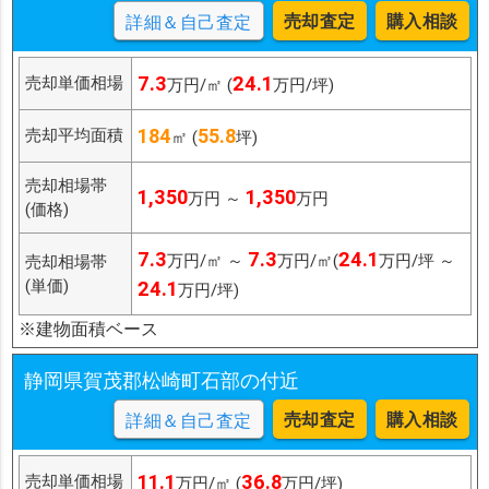
売却査定
購入相談
詳細＆自己査定
7.3
24.1
売却単価相場
万円/㎡ (
万円/坪)
184
55.8
売却平均面積
㎡ (
坪)
売却相場帯
1,350
1,350
万円 ～
万円
(価格)
7.3
7.3
24.1
万円/㎡ ～
万円/㎡(
万円/坪 ～
売却相場帯
(単価)
24.1
万円/坪)
※建物面積ベース
静岡県賀茂郡松崎町石部の付近
売却査定
購入相談
詳細＆自己査定
11.1
36.8
売却単価相場
万円/㎡ (
万円/坪)