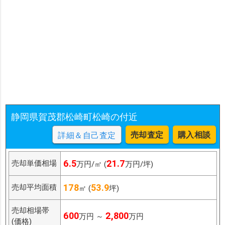
静岡県賀茂郡松崎町松崎の付近
売却査定
購入相談
詳細＆自己査定
6.5
21.7
売却単価相場
万円/㎡ (
万円/坪)
178
53.9
売却平均面積
㎡ (
坪)
売却相場帯
600
2,800
万円 ～
万円
(価格)