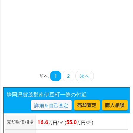
前へ
1
2
次へ
静岡県賀茂郡南伊豆町一條の付近
売却査定
購入相談
詳細＆自己査定
16.6
55.0
売却単価相場
万円/㎡ (
万円/坪)