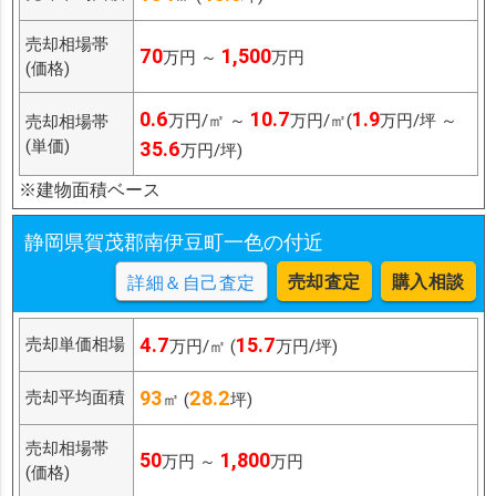
売却相場帯
70
1,500
万円 ～
万円
(価格)
0.6
10.7
1.9
万円/㎡ ～
万円/㎡(
万円/坪 ～
売却相場帯
(単価)
35.6
万円/坪)
※建物面積ベース
静岡県賀茂郡南伊豆町一色の付近
売却査定
購入相談
詳細＆自己査定
4.7
15.7
売却単価相場
万円/㎡ (
万円/坪)
93
28.2
売却平均面積
㎡ (
坪)
売却相場帯
50
1,800
万円 ～
万円
(価格)