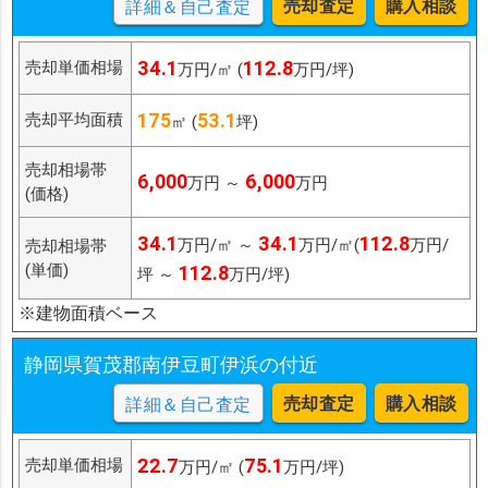
売却査定
購入相談
詳細＆自己査定
34.1
112.8
売却単価相場
万円/㎡ (
万円/坪)
175
53.1
売却平均面積
㎡ (
坪)
売却相場帯
6,000
6,000
万円 ～
万円
(価格)
34.1
34.1
112.8
万円/㎡ ～
万円/㎡(
万円/
売却相場帯
(単価)
112.8
坪 ～
万円/坪)
※建物面積ベース
静岡県賀茂郡南伊豆町伊浜の付近
売却査定
購入相談
詳細＆自己査定
22.7
75.1
売却単価相場
万円/㎡ (
万円/坪)