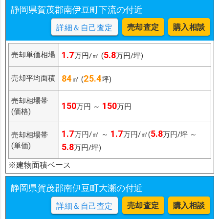
静岡県賀茂郡南伊豆町下流の付近
売却査定
購入相談
詳細＆自己査定
1.7
5.8
売却単価相場
万円/㎡ (
万円/坪)
84
25.4
売却平均面積
㎡ (
坪)
売却相場帯
150
150
万円 ～
万円
(価格)
1.7
1.7
5.8
万円/㎡ ～
万円/㎡(
万円/坪 ～
売却相場帯
(単価)
5.8
万円/坪)
※建物面積ベース
静岡県賀茂郡南伊豆町大瀬の付近
売却査定
購入相談
詳細＆自己査定