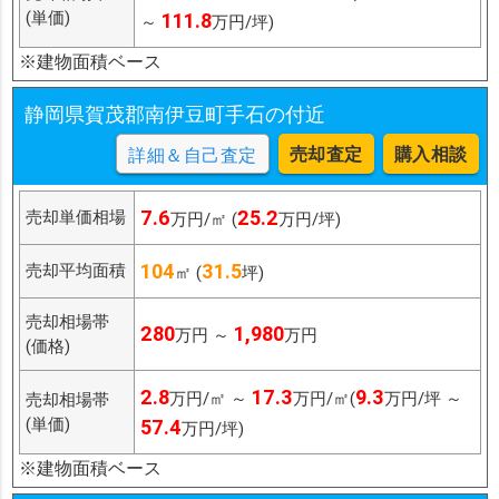
(単価)
111.8
～
万円/坪)
※建物面積ベース
静岡県賀茂郡南伊豆町手石の付近
売却査定
購入相談
詳細＆自己査定
7.6
25.2
売却単価相場
万円/㎡ (
万円/坪)
104
31.5
売却平均面積
㎡ (
坪)
売却相場帯
280
1,980
万円 ～
万円
(価格)
2.8
17.3
9.3
万円/㎡ ～
万円/㎡(
万円/坪 ～
売却相場帯
(単価)
57.4
万円/坪)
※建物面積ベース