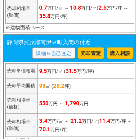
0.7
10.8
2.5
万円/㎡ ～
万円/㎡(
万円/坪 ～
売却相場帯
(単価)
35.8
万円/坪)
※建物面積ベース
静岡県賀茂郡南伊豆町入間の付近
売却査定
購入相談
詳細＆自己査定
9.5
31.5
売却単価相場
万円/㎡ (
万円/坪)
93
28.2
売却平均面積
㎡ (
坪)
売却相場帯
550
1,790
万円 ～
万円
(価格)
3.4
21.2
11.4
万円/㎡ ～
万円/㎡(
万円/坪 ～
売却相場帯
(単価)
70.1
万円/坪)