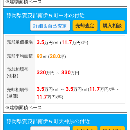
※建物面積ベース
静岡県賀茂郡南伊豆町中木の付近
売却査定
購入相談
詳細＆自己査定
3.5
11.7
売却単価相場
万円/㎡ (
万円/坪)
92
28.0
売却平均面積
㎡ (
坪)
売却相場帯
330
330
万円 ～
万円
(価格)
3.5
3.5
11.7
万円/㎡ ～
万円/㎡(
万円/坪 ～
売却相場帯
(単価)
11.7
万円/坪)
※建物面積ベース
静岡県賀茂郡南伊豆町天神原の付近