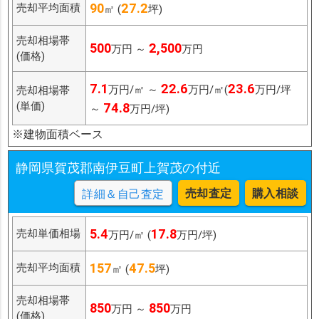
90
27.2
売却平均面積
㎡ (
坪)
売却相場帯
500
2,500
万円 ～
万円
(価格)
7.1
22.6
23.6
万円/㎡ ～
万円/㎡(
万円/坪
売却相場帯
(単価)
74.8
～
万円/坪)
※建物面積ベース
静岡県賀茂郡南伊豆町上賀茂の付近
売却査定
購入相談
詳細＆自己査定
5.4
17.8
売却単価相場
万円/㎡ (
万円/坪)
157
47.5
売却平均面積
㎡ (
坪)
売却相場帯
850
850
万円 ～
万円
(価格)