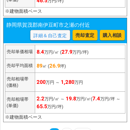
46.5
万円/坪)
※建物面積ベース
静岡県賀茂郡南伊豆町市之瀬の付近
売却査定
購入相談
詳細＆自己査定
8.4
27.9
売却単価相場
万円/㎡ (
万円/坪)
89
26.9
売却平均面積
㎡ (
坪)
売却相場帯
200
1,280
万円 ～
万円
(価格)
2.2
19.8
7.4
万円/㎡ ～
万円/㎡(
万円/坪 ～
売却相場帯
(単価)
65.5
万円/坪)
※建物面積ベース