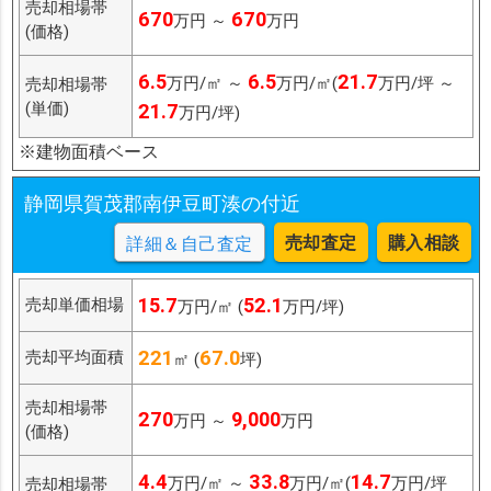
売却相場帯
670
670
万円 ～
万円
(価格)
6.5
6.5
21.7
万円/㎡ ～
万円/㎡(
万円/坪 ～
売却相場帯
(単価)
21.7
万円/坪)
※建物面積ベース
静岡県賀茂郡南伊豆町湊の付近
売却査定
購入相談
詳細＆自己査定
15.7
52.1
売却単価相場
万円/㎡ (
万円/坪)
221
67.0
売却平均面積
㎡ (
坪)
売却相場帯
270
9,000
万円 ～
万円
(価格)
4.4
33.8
14.7
万円/㎡ ～
万円/㎡(
万円/坪
売却相場帯