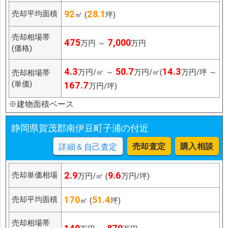
92
28.1
売却平均面積
㎡ (
坪)
売却相場帯
475
7,000
万円 ～
万円
(価格)
4.3
50.7
14.3
万円/㎡ ～
万円/㎡(
万円/坪 ～
売却相場帯
(単価)
167.7
万円/坪)
※建物面積ベース
静岡県賀茂郡南伊豆町子浦の付近
売却査定
購入相談
詳細＆自己査定
2.9
9.6
売却単価相場
万円/㎡ (
万円/坪)
170
51.4
売却平均面積
㎡ (
坪)
売却相場帯