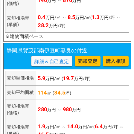
140
870
万円 ～
万円
(価格)
0.4
8.5
1.3
万円/㎡ ～
万円/㎡(
万円/坪 ～
売却相場帯
(単価)
28.2
万円/坪)
※建物面積ベース
静岡県賀茂郡南伊豆町妻良の付近
売却査定
購入相談
詳細＆自己査定
5.9
19.7
売却単価相場
万円/㎡ (
万円/坪)
114
34.5
売却平均面積
㎡ (
坪)
売却相場帯
280
980
万円 ～
万円
(価格)
1.9
14.0
6.4
万円/㎡ ～
万円/㎡(
万円/坪 ～
売却相場帯
(単価)