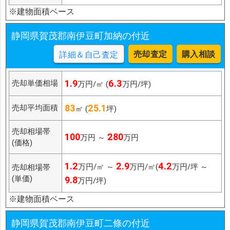
※建物面積ベース
静岡県賀茂郡南伊豆町加納の付近
売却査定
購入相談
詳細＆自己査定
1.9
6.3
売却単価相場
万円/㎡ (
万円/坪)
83
25.1
売却平均面積
㎡ (
坪)
売却相場帯
100
280
万円 ～
万円
(価格)
1.2
2.9
4.2
万円/㎡ ～
万円/㎡(
万円/坪 ～
売却相場帯
(単価)
9.8
万円/坪)
※建物面積ベース
静岡県賀茂郡南伊豆町二條の付近