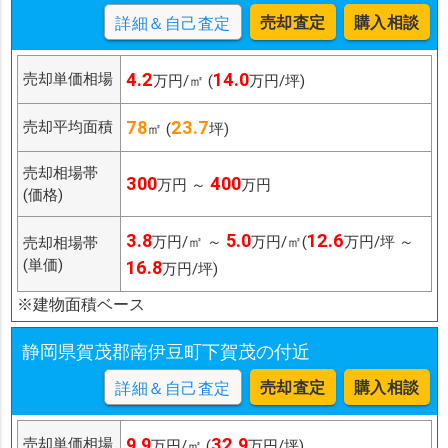
売却査定
購入相談
詳細＆自己査定
4.2
14.0
売却単価相場
万円/㎡ (
万円/坪)
78
23.7
売却平均面積
㎡ (
坪)
売却相場帯
300
400
万円 ～
万円
(価格)
3.8
5.0
12.6
万円/㎡ ～
万円/㎡(
万円/坪 ～
売却相場帯
(単価)
16.8
万円/坪)
※建物面積ベース
静岡県賀茂郡南伊豆町下賀茂の付近
売却査定
購入相談
詳細＆自己査定
9.9
32.9
売却単価相場
万円/㎡ (
万円/坪)