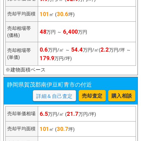
101
30.6
売却平均面積
㎡ (
坪)
売却相場帯
48
6,400
万円 ～
万円
(価格)
0.6
54.4
2.2
万円/㎡ ～
万円/㎡(
万円/坪 ～
売却相場帯
(単価)
179.9
万円/坪)
※建物面積ベース
静岡県賀茂郡南伊豆町青市の付近
売却査定
購入相談
詳細＆自己査定
6.5
21.7
売却単価相場
万円/㎡ (
万円/坪)
101
30.7
売却平均面積
㎡ (
坪)