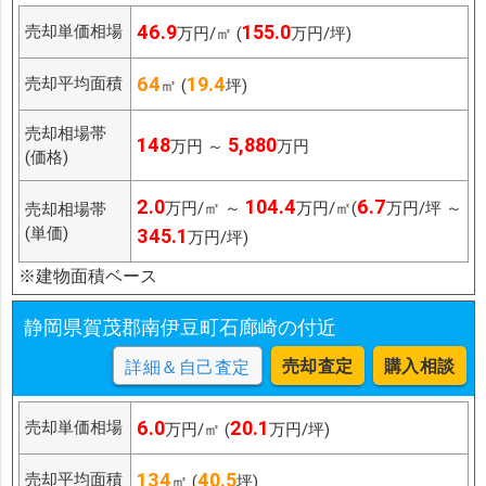
46.9
155.0
売却単価相場
万円/㎡ (
万円/坪)
64
19.4
売却平均面積
㎡ (
坪)
売却相場帯
148
5,880
万円 ～
万円
(価格)
2.0
104.4
6.7
万円/㎡ ～
万円/㎡(
万円/坪 ～
売却相場帯
(単価)
345.1
万円/坪)
※建物面積ベース
静岡県賀茂郡南伊豆町石廊崎の付近
売却査定
購入相談
詳細＆自己査定
6.0
20.1
売却単価相場
万円/㎡ (
万円/坪)
134
40.5
売却平均面積
㎡ (
坪)