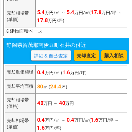
5.4
5.4
17.8
万円/㎡ ～
万円/㎡(
万円/坪 ～
売却相場帯
(単価)
17.8
万円/坪)
※建物面積ベース
静岡県賀茂郡南伊豆町石井の付近
売却査定
購入相談
詳細＆自己査定
0.4
1.6
売却単価相場
万円/㎡ (
万円/坪)
80
24.4
売却平均面積
㎡ (
坪)
売却相場帯
40
40
万円 ～
万円
(価格)
0.4
0.4
1.6
万円/㎡ ～
万円/㎡(
万円/坪 ～
売却相場帯
(単価)
1.6
万円/坪)