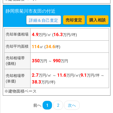
静岡県菊川市友田の付近
売却査定
購入相談
詳細＆自己査定
4.9
16.3
売却単価相場
万円/㎡ (
万円/坪)
114
34.6
売却平均面積
㎡ (
坪)
売却相場帯
350
990
万円 ～
万円
(価格)
2.7
11.6
9.1
万円/㎡ ～
万円/㎡(
万円/坪 ～
売却相場帯
(単価)
38.3
万円/坪)
※建物面積ベース
前へ
1
2
次へ