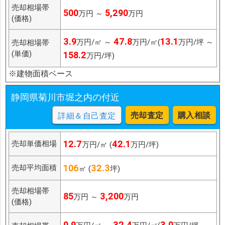
売却相場帯
500
5,290
万円 ～
万円
(価格)
3.9
47.8
13.1
万円/㎡ ～
万円/㎡(
万円/坪 ～
売却相場帯
(単価)
158.2
万円/坪)
※建物面積ベース
静岡県菊川市堀之内の付近
売却査定
購入相談
詳細＆自己査定
12.7
42.1
売却単価相場
万円/㎡ (
万円/坪)
106
32.3
売却平均面積
㎡ (
坪)
売却相場帯
85
3,200
万円 ～
万円
(価格)
0.9
32.4
3.0