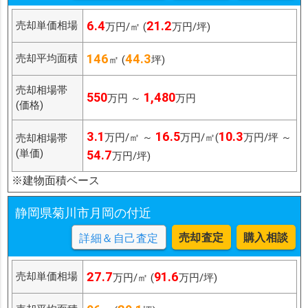
6.4
21.2
売却単価相場
万円/㎡ (
万円/坪)
146
44.3
売却平均面積
㎡ (
坪)
売却相場帯
550
1,480
万円 ～
万円
(価格)
3.1
16.5
10.3
万円/㎡ ～
万円/㎡(
万円/坪 ～
売却相場帯
(単価)
54.7
万円/坪)
※建物面積ベース
静岡県菊川市月岡の付近
売却査定
購入相談
詳細＆自己査定
27.7
91.6
売却単価相場
万円/㎡ (
万円/坪)