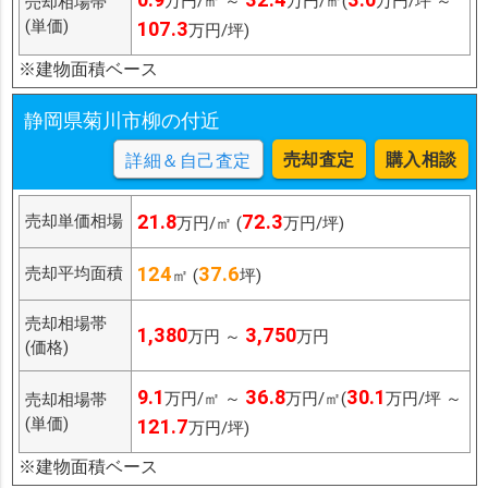
万円/㎡ ～
万円/㎡(
万円/坪 ～
売却相場帯
(単価)
107.3
万円/坪)
※建物面積ベース
静岡県菊川市柳の付近
売却査定
購入相談
詳細＆自己査定
21.8
72.3
売却単価相場
万円/㎡ (
万円/坪)
124
37.6
売却平均面積
㎡ (
坪)
売却相場帯
1,380
3,750
万円 ～
万円
(価格)
9.1
36.8
30.1
万円/㎡ ～
万円/㎡(
万円/坪 ～
売却相場帯
(単価)
121.7
万円/坪)
※建物面積ベース