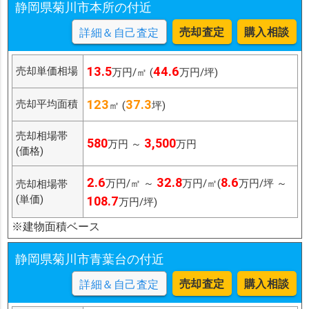
静岡県菊川市本所の付近
売却査定
購入相談
詳細＆自己査定
13.5
44.6
売却単価相場
万円/㎡ (
万円/坪)
123
37.3
売却平均面積
㎡ (
坪)
売却相場帯
580
3,500
万円 ～
万円
(価格)
2.6
32.8
8.6
万円/㎡ ～
万円/㎡(
万円/坪 ～
売却相場帯
(単価)
108.7
万円/坪)
※建物面積ベース
静岡県菊川市青葉台の付近
売却査定
購入相談
詳細＆自己査定