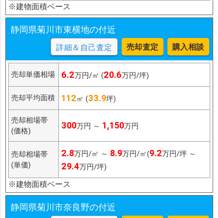
※建物面積ベース
静岡県菊川市東横地の付近
売却査定
購入相談
詳細＆自己査定
6.2
20.6
売却単価相場
万円/㎡ (
万円/坪)
112
33.9
売却平均面積
㎡ (
坪)
売却相場帯
300
1,150
万円 ～
万円
(価格)
2.8
8.9
9.2
万円/㎡ ～
万円/㎡(
万円/坪 ～
売却相場帯
(単価)
29.4
万円/坪)
※建物面積ベース
静岡県菊川市奈良野の付近