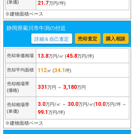
(単価)
21.7
万円/坪)
※建物面積ベース
静岡県菊川市牛渕の付近
売却査定
購入相談
詳細＆自己査定
13.8
45.8
売却単価相場
万円/㎡ (
万円/坪)
112
34.1
売却平均面積
㎡ (
坪)
売却相場帯
331
3,180
万円 ～
万円
(価格)
3.0
30.0
10.0
万円/㎡ ～
万円/㎡(
万円/坪 ～
売却相場帯
(単価)
99.1
万円/坪)
※建物面積ベース