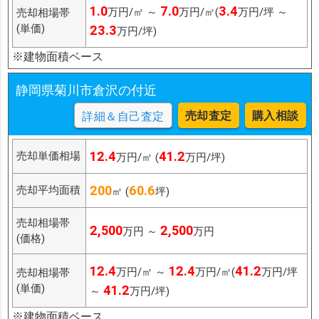
1.0
7.0
3.4
万円/㎡ ～
万円/㎡(
万円/坪 ～
売却相場帯
(単価)
23.3
万円/坪)
※建物面積ベース
静岡県菊川市倉沢の付近
売却査定
購入相談
詳細＆自己査定
12.4
41.2
売却単価相場
万円/㎡ (
万円/坪)
200
60.6
売却平均面積
㎡ (
坪)
売却相場帯
2,500
2,500
万円 ～
万円
(価格)
12.4
12.4
41.2
万円/㎡ ～
万円/㎡(
万円/坪
売却相場帯
(単価)
41.2
～
万円/坪)
※建物面積ベース