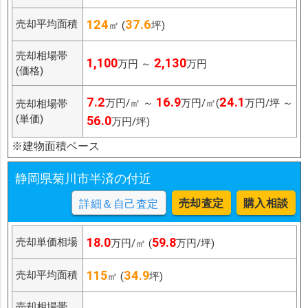
124
37.6
売却平均面積
㎡ (
坪)
売却相場帯
1,100
2,130
万円 ～
万円
(価格)
7.2
16.9
24.1
万円/㎡ ～
万円/㎡(
万円/坪 ～
売却相場帯
(単価)
56.0
万円/坪)
※建物面積ベース
静岡県菊川市半済の付近
売却査定
購入相談
詳細＆自己査定
18.0
59.8
売却単価相場
万円/㎡ (
万円/坪)
115
34.9
売却平均面積
㎡ (
坪)
売却相場帯