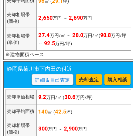
96
29.1
売却平均面積
㎡ (
坪)
売却相場帯
2,650
2,690
万円 ～
万円
(価格)
27.4
28.0
90.8
万円/㎡ ～
万円/㎡(
万円/坪
売却相場帯
(単価)
92.5
～
万円/坪)
※建物面積ベース
静岡県菊川市下内田の付近
売却査定
購入相談
詳細＆自己査定
9.2
30.6
売却単価相場
万円/㎡ (
万円/坪)
140
42.5
売却平均面積
㎡ (
坪)
売却相場帯
300
2,900
万円 ～
万円
(価格)