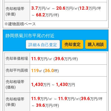
3.7
20.6
12.3
万円/㎡ ～
万円/㎡(
万円/坪
売却相場帯
(単価)
68.2
～
万円/坪)
※建物面積ベース
静岡県菊川市平尾の付近
売却査定
購入相談
詳細＆自己査定
11.9
39.6
売却単価相場
万円/㎡ (
万円/坪)
119
36.0
売却平均面積
㎡ (
坪)
売却相場帯
1,430
1,430
万円 ～
万円
(価格)
11.9
11.9
39.6
万円/㎡ ～
万円/㎡(
万円/坪
売却相場帯
(単価)
39.6
～
万円/坪)