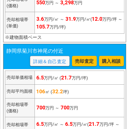
550
3,298
万円 ～
万円
(価格)
3.6
31.9
12.0
万円/㎡ ～
万円/㎡(
万円/坪 ～
売却相場帯
(単価)
105.7
万円/坪)
※建物面積ベース
静岡県菊川市神尾の付近
売却査定
購入相談
詳細＆自己査定
6.5
21.7
売却単価相場
万円/㎡ (
万円/坪)
106
32.2
売却平均面積
㎡ (
坪)
売却相場帯
700
700
万円 ～
万円
(価格)
6.5
6.5
21.7
万円/㎡ ～
万円/㎡(
万円/坪 ～
売却相場帯