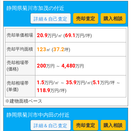
静岡県菊川市加茂の付近
売却査定
購入相談
詳細＆自己査定
20.9
69.1
売却単価相場
万円/㎡ (
万円/坪)
123
37.2
売却平均面積
㎡ (
坪)
売却相場帯
200
4,480
万円 ～
万円
(価格)
1.5
35.9
5.1
万円/㎡ ～
万円/㎡(
万円/坪 ～
売却相場帯
(単価)
118.9
万円/坪)
※建物面積ベース
静岡県菊川市中内田の付近
売却査定
購入相談
詳細＆自己査定