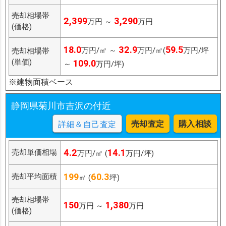
売却相場帯
2,399
3,290
万円 ～
万円
(価格)
18.0
32.9
59.5
万円/㎡ ～
万円/㎡(
万円/坪
売却相場帯
(単価)
109.0
～
万円/坪)
※建物面積ベース
静岡県菊川市吉沢の付近
売却査定
購入相談
詳細＆自己査定
4.2
14.1
売却単価相場
万円/㎡ (
万円/坪)
199
60.3
売却平均面積
㎡ (
坪)
売却相場帯
150
1,380
万円 ～
万円
(価格)