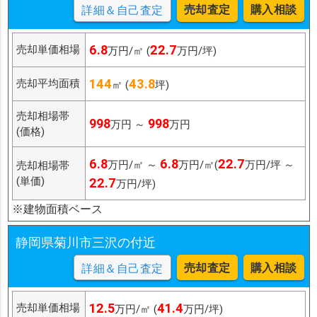
売却査定
購入相談
詳細＆自己査定
6.8
22.7
売却単価相場
万円/㎡ (
万円/坪)
144
43.8
売却平均面積
㎡ (
坪)
売却相場帯
998
998
万円 ～
万円
(価格)
6.8
6.8
22.7
万円/㎡ ～
万円/㎡(
万円/坪 ～
売却相場帯
(単価)
22.7
万円/坪)
※建物面積ベース
静岡県菊川市三沢の付近
売却査定
購入相談
詳細＆自己査定
12.5
41.4
売却単価相場
万円/㎡ (
万円/坪)