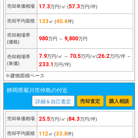
17.3
57.3
売却単価相場
万円/㎡ (
万円/坪)
133
40.4
売却平均面積
㎡ (
坪)
売却相場帯
980
9,800
万円 ～
万円
(価格)
7.9
70.5
26.2
万円/㎡ ～
万円/㎡(
万円/坪 ～
売却相場帯
(単価)
233.1
万円/坪)
※建物面積ベース
静岡県菊川市仲島の付近
売却査定
購入相談
詳細＆自己査定
25.5
84.3
売却単価相場
万円/㎡ (
万円/坪)
112
33.8
売却平均面積
㎡ (
坪)