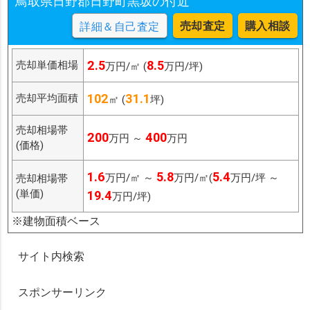
鳥取県日野郡日野町黒坂の付近
売却査定
購入相談
詳細＆自己査定
2.5
8.5
売却単価相場
万円/㎡ (
万円/坪)
102
31.1
売却平均面積
㎡ (
坪)
売却相場帯
200
400
万円 ～
万円
(価格)
1.6
5.8
5.4
万円/㎡ ～
万円/㎡(
万円/坪 ～
売却相場帯
(単価)
19.4
万円/坪)
※建物面積ベース
サイト内検索
スポンサーリンク