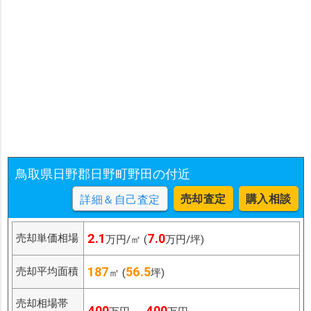
鳥取県日野郡日野町野田の付近
売却査定
購入相談
詳細＆自己査定
2.1
7.0
売却単価相場
万円/㎡ (
万円/坪)
187
56.5
売却平均面積
㎡ (
坪)
売却相場帯
400
400