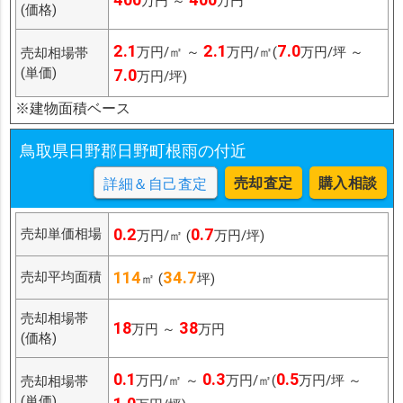
万円 ～
万円
(価格)
2.1
2.1
7.0
万円/㎡ ～
万円/㎡(
万円/坪 ～
売却相場帯
(単価)
7.0
万円/坪)
※建物面積ベース
鳥取県日野郡日野町根雨の付近
売却査定
購入相談
詳細＆自己査定
0.2
0.7
売却単価相場
万円/㎡ (
万円/坪)
114
34.7
売却平均面積
㎡ (
坪)
売却相場帯
18
38
万円 ～
万円
(価格)
0.1
0.3
0.5
万円/㎡ ～
万円/㎡(
万円/坪 ～
売却相場帯
(単価)