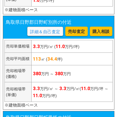
1.0
万円/坪)
※建物面積ベース
鳥取県日野郡日野町別所の付近
売却査定
購入相談
詳細＆自己査定
3.3
11.0
売却単価相場
万円/㎡ (
万円/坪)
113
34.4
売却平均面積
㎡ (
坪)
売却相場帯
380
380
万円 ～
万円
(価格)
3.3
3.3
11.0
万円/㎡ ～
万円/㎡(
万円/坪 ～
売却相場帯
(単価)
11.0
万円/坪)
※建物面積ベース