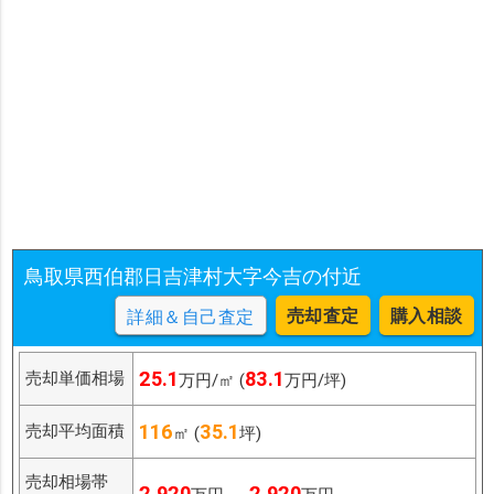
鳥取県西伯郡日吉津村大字今吉の付近
売却査定
購入相談
詳細＆自己査定
25.1
83.1
売却単価相場
万円/㎡ (
万円/坪)
116
35.1
売却平均面積
㎡ (
坪)
売却相場帯
2,920
2,920