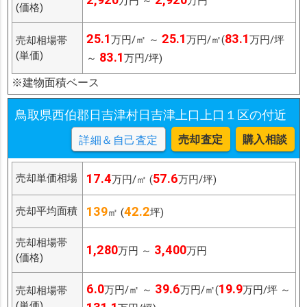
万円 ～
万円
(価格)
25.1
25.1
83.1
万円/㎡ ～
万円/㎡(
万円/坪
売却相場帯
(単価)
83.1
～
万円/坪)
※建物面積ベース
鳥取県西伯郡日吉津村日吉津上口上口１区の付近
売却査定
購入相談
詳細＆自己査定
17.4
57.6
売却単価相場
万円/㎡ (
万円/坪)
139
42.2
売却平均面積
㎡ (
坪)
売却相場帯
1,280
3,400
万円 ～
万円
(価格)
6.0
39.6
19.9
万円/㎡ ～
万円/㎡(
万円/坪 ～
売却相場帯
(単価)