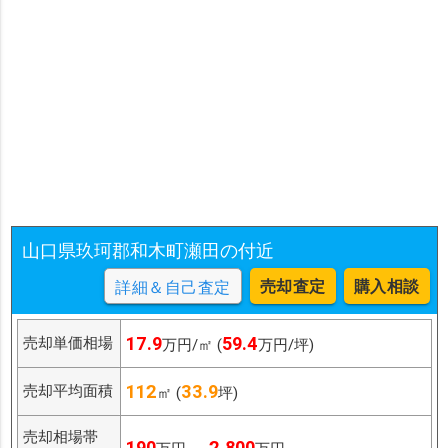
山口県玖珂郡和木町瀬田の付近
売却査定
購入相談
詳細＆自己査定
17.9
59.4
売却単価相場
万円/㎡ (
万円/坪)
112
33.9
売却平均面積
㎡ (
坪)
売却相場帯
190
2,800