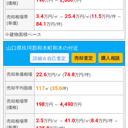
万円 ～
万円
(価格)
3.4
25.4
11.5
万円/㎡ ～
万円/㎡(
万円/坪 ～
売却相場帯
(単価)
84.1
万円/坪)
※建物面積ベース
山口県玖珂郡和木町和木の付近
売却査定
購入相談
詳細＆自己査定
22.6
74.8
売却単価相場
万円/㎡ (
万円/坪)
117
35.6
売却平均面積
㎡ (
坪)
売却相場帯
198
4,490
万円 ～
万円
(価格)
2.5
41.0
8.4
万円/㎡ ～
万円/㎡(
万円/坪 ～
売却相場帯
(単価)