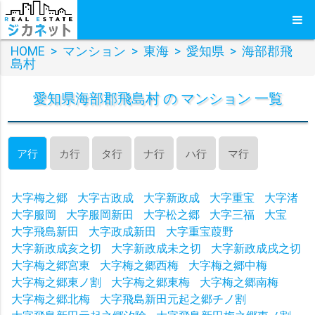
HOME
>
マンション
>
東海
>
愛知県
>
海部郡飛
島村
愛知県海部郡飛島村 の マンション 一覧
ア行
カ行
タ行
ナ行
ハ行
マ行
大字梅之郷
大字古政成
大字新政成
大字重宝
大字渚
大字服岡
大字服岡新田
大字松之郷
大字三福
大宝
大字飛島新田
大字政成新田
大字重宝葭野
大字新政成亥之切
大字新政成未之切
大字新政成戌之切
大字梅之郷宮東
大字梅之郷西梅
大字梅之郷中梅
大字梅之郷東ノ割
大字梅之郷東梅
大字梅之郷南梅
大字梅之郷北梅
大字飛島新田元起之郷チノ割