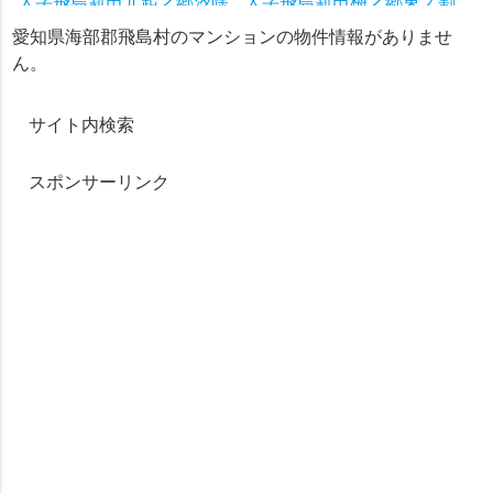
大字飛島新田元起之郷汐除
大字飛島新田梅之郷東ノ割
大字飛島新田梅之郷南ノ割
大宝八島
愛知県海部郡飛島村のマンションの物件情報がありませ
大字飛島新田番外地
ん。
サイト内検索
スポンサーリンク