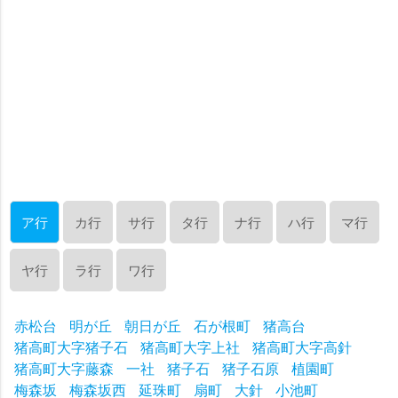
ア行
カ行
サ行
タ行
ナ行
ハ行
マ行
ヤ行
ラ行
ワ行
赤松台
明が丘
朝日が丘
石が根町
猪高台
猪高町大字猪子石
猪高町大字上社
猪高町大字高針
猪高町大字藤森
一社
猪子石
猪子石原
植園町
梅森坂
梅森坂西
延珠町
扇町
大針
小池町