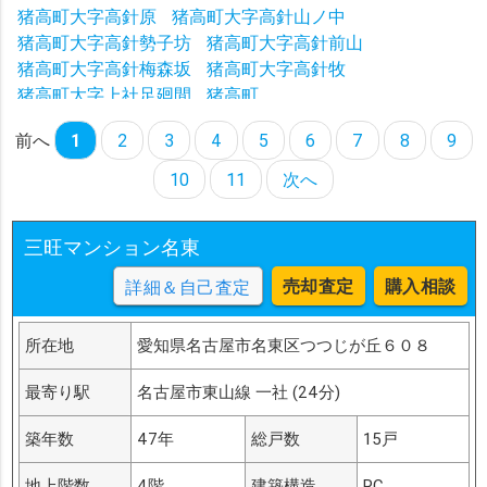
猪高町大字高針原
猪高町大字高針山ノ中
猪高町大字高針勢子坊
猪高町大字高針前山
猪高町大字高針梅森坂
猪高町大字高針牧
猪高町大字上社足廻間
猪高町
前へ
1
2
3
4
5
6
7
8
9
10
11
次へ
三旺マンション名東
売却査定
購入相談
詳細＆自己査定
所在地
愛知県名古屋市名東区つつじが丘６０８
最寄り駅
名古屋市東山線 一社 (24分)
築年数
47年
総戸数
15戸
地上階数
4階
建築構造
RC