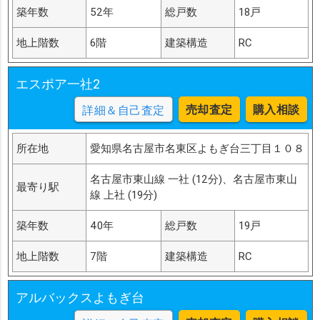
築年数
52年
総戸数
18戸
地上階数
6階
建築構造
RC
エスポア一社2
売却査定
購入相談
詳細＆自己査定
所在地
愛知県名古屋市名東区よもぎ台三丁目１０８
名古屋市東山線 一社 (12分)、名古屋市東山
最寄り駅
線 上社 (19分)
築年数
40年
総戸数
19戸
地上階数
7階
建築構造
RC
アルバックスよもぎ台