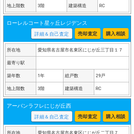
地上階数
3階
建築構造
RC
ローレルコート星ヶ丘レジデンス
売却査定
購入相談
詳細＆自己査定
所在地
愛知県名古屋市名東区にじが丘三丁目１７
最寄り駅
築年数
1年
総戸数
29戸
地上階数
3階
建築構造
RC
アーバンラフレにじが丘西
売却査定
購入相談
詳細＆自己査定
所在地
愛知県名古屋市名東区にじが丘二丁目７