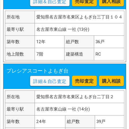
売却査定
購入相談
詳細＆自己査定
所在地
愛知県名古屋市名東区よもぎ台三丁目１０４
最寄り駅
名古屋市東山線 一社 (13分)
築年数
12年
総戸数
36戸
地上階数
7階
建築構造
RC
プレシアスコートよもぎ台
売却査定
購入相談
詳細＆自己査定
所在地
愛知県名古屋市名東区よもぎ台二丁目２
最寄り駅
名古屋市東山線 一社 (14分)
築年数
24年
総戸数
39戸