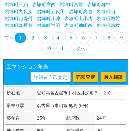
岩塚町干鮹
岩塚町宮西
岩塚町宮前
岩塚町郷中
岩塚町九反所
岩塚町五反田
岩塚町高道
岩塚町山
岩塚町山堤付
岩塚町小池
岩塚町上小路
岩塚町城前
岩塚町新屋敷
岩塚町神田
岩塚町神明西
岩塚町西枝
岩塚町大池
岩塚町茶ノ木島
岩塚町本陣屋敷
前へ
1
2
3
4
5
6
7
8
9
岩塚町流レ
岩塚町竜子田
岩塚町林高寺東
岩塚町杁脇
岩塚町鶉打場
10
11
次へ
宝マンション亀島
売却査定
購入相談
詳細＆自己査定
所在地
愛知県名古屋市中村区井深町５－２０
最寄り駅
名古屋市東山線 亀島 (6分)
築年数
25年
総戸数
24戸
地上階数
9階
建築構造
RC