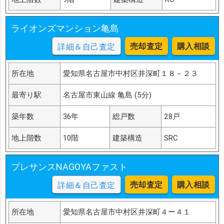
ライオンズマンション亀島
売却査定
購入相談
詳細＆自己査定
所在地
愛知県名古屋市中村区井深町１８－２３
最寄り駅
名古屋市東山線 亀島 (5分)
築年数
36年
総戸数
28戸
地上階数
10階
建築構造
SRC
プレサンスNAGOYAファスト
売却査定
購入相談
詳細＆自己査定
所在地
愛知県名古屋市中村区井深町４ー４１