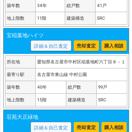
築年数
34年
総戸数
41戸
地上階数
11階
建築構造
SRC
宝稲葉地ハイツ
売却査定
購入相談
詳細＆自己査定
所在地
愛知県名古屋市中村区稲葉地町六丁目８－１
最寄り駅
名古屋市東山線 中村公園
築年数
40年
総戸数
99戸
地上階数
15階
建築構造
SRC
荘苑大正緑地
売却査定
購入相談
詳細＆自己査定