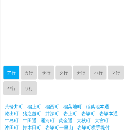
ア行
カ行
サ行
タ行
ナ行
ハ行
マ行
ヤ行
ワ行
荒輪井町
稲上町
稲西町
稲葉地町
稲葉地本通
乾出町
猪之越町
井深町
岩上町
岩塚町
岩塚本通
牛島町
牛田通
運河町
黄金通
大秋町
大宮町
沖田町
押木田町
岩塚町一里山
岩塚町横手堤付