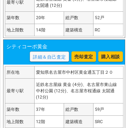
最寄り駅
太閤通 (12分)
築年数
20年
総戸数
52戸
地上階数
14階
建築構造
RC
シティコーポ黄金
売却査定
購入相談
詳細＆自己査定
所在地
愛知県名古屋市中村区黄金通五丁目２０
近鉄名古屋線 黄金 (4分)、名古屋市東山線
最寄り駅
中村公園 (12分)、名古屋市桜通線 太閤通
(12分)
築年数
37年
総戸数
59戸
地上階数
12階
建築構造
SRC