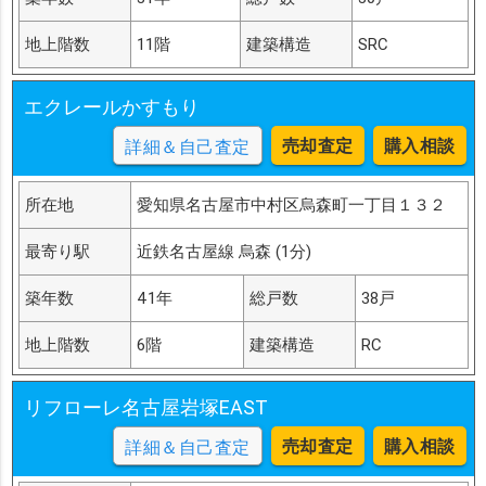
地上階数
11階
建築構造
SRC
エクレールかすもり
売却査定
購入相談
詳細＆自己査定
所在地
愛知県名古屋市中村区烏森町一丁目１３２
最寄り駅
近鉄名古屋線 烏森 (1分)
築年数
41年
総戸数
38戸
地上階数
6階
建築構造
RC
リフローレ名古屋岩塚EAST
売却査定
購入相談
詳細＆自己査定