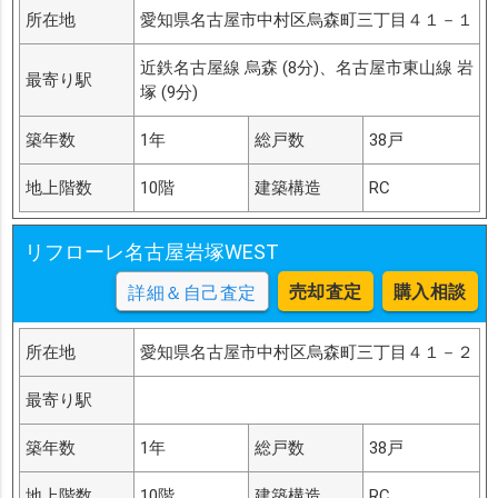
所在地
愛知県名古屋市中村区烏森町三丁目４１－１
近鉄名古屋線 烏森 (8分)、名古屋市東山線 岩
最寄り駅
塚 (9分)
築年数
1年
総戸数
38戸
地上階数
10階
建築構造
RC
リフローレ名古屋岩塚WEST
売却査定
購入相談
詳細＆自己査定
所在地
愛知県名古屋市中村区烏森町三丁目４１－２
最寄り駅
築年数
1年
総戸数
38戸
地上階数
10階
建築構造
RC