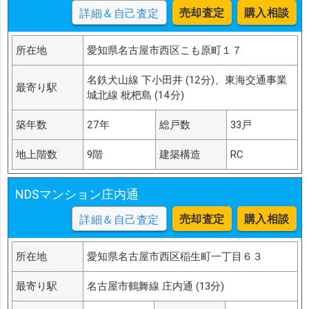
売却査定
購入相談
詳細＆自己査定
所在地
愛知県名古屋市西区こも原町１７
名鉄犬山線 下小田井 (12分)、東海交通事業
最寄り駅
城北線 枇杷島 (14分)
築年数
27年
総戸数
33戸
地上階数
9階
建築構造
RC
NDSマンション庄内通
売却査定
購入相談
詳細＆自己査定
所在地
愛知県名古屋市西区稲生町一丁目６３
最寄り駅
名古屋市鶴舞線 庄内通 (13分)