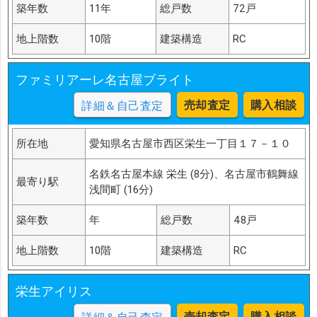
築年数
11年
総戸数
72戸
地上階数
10階
建築構造
RC
ファミリアーレ名古屋ブライト
売却査定
購入相談
詳細＆自己査定
所在地
愛知県名古屋市西区栄生一丁目１７－１０
名鉄名古屋本線 栄生 (8分)、名古屋市鶴舞線
最寄り駅
浅間町 (16分)
築年数
年
総戸数
48戸
地上階数
10階
建築構造
RC
栄生アイリス
売却査定
購入相談