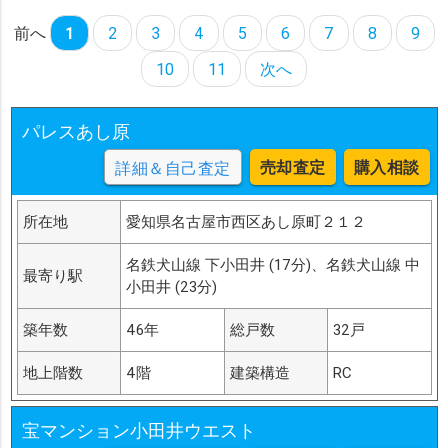
前へ
1
2
3
4
5
6
7
8
9
10
11
次へ
パレスあし原
売却査定
購入相談
詳細＆自己査定
所在地
愛知県名古屋市西区あし原町２１２
名鉄犬山線 下小田井 (17分)、名鉄犬山線 中
最寄り駅
小田井 (23分)
築年数
46年
総戸数
32戸
地上階数
4階
建築構造
RC
宝マンション小田井ウエスト