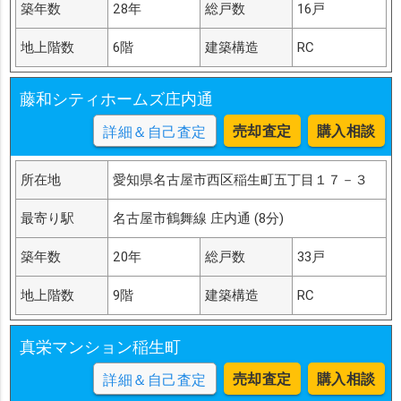
築年数
28年
総戸数
16戸
地上階数
6階
建築構造
RC
藤和シティホームズ庄内通
売却査定
購入相談
詳細＆自己査定
所在地
愛知県名古屋市西区稲生町五丁目１７－３
最寄り駅
名古屋市鶴舞線 庄内通 (8分)
築年数
20年
総戸数
33戸
地上階数
9階
建築構造
RC
真栄マンション稲生町
売却査定
購入相談
詳細＆自己査定