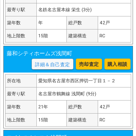
最寄り駅
名鉄名古屋本線 栄生 (3分)
築年数
年
総戸数
42戸
地上階数
15階
建築構造
RC
藤和シティホームズ浅間町
売却査定
購入相談
詳細＆自己査定
所在地
愛知県名古屋市西区押切一丁目１－２
最寄り駅
名古屋市鶴舞線 浅間町 (9分)
築年数
21年
総戸数
42戸
地上階数
15階
建築構造
RC