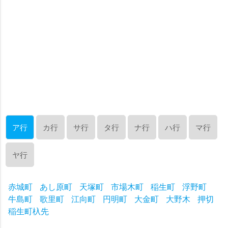
ア行
カ行
サ行
タ行
ナ行
ハ行
マ行
ヤ行
赤城町
あし原町
天塚町
市場木町
稲生町
浮野町
牛島町
歌里町
江向町
円明町
大金町
大野木
押切
稲生町杁先