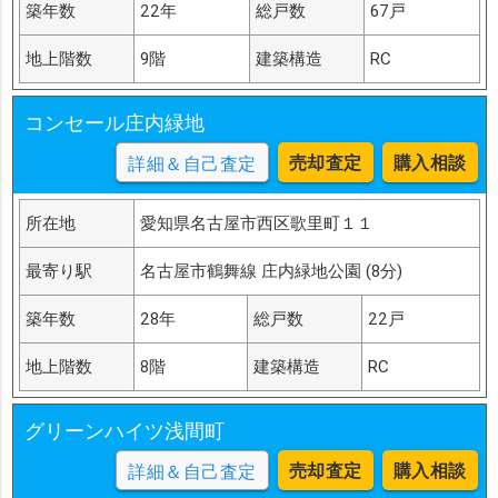
築年数
22年
総戸数
67戸
地上階数
9階
建築構造
RC
コンセール庄内緑地
売却査定
購入相談
詳細＆自己査定
所在地
愛知県名古屋市西区歌里町１１
最寄り駅
名古屋市鶴舞線 庄内緑地公園 (8分)
築年数
28年
総戸数
22戸
地上階数
8階
建築構造
RC
グリーンハイツ浅間町
売却査定
購入相談
詳細＆自己査定