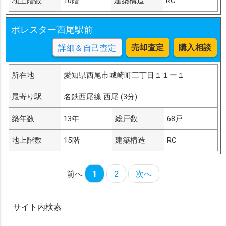
地上階数
10階
建築構造
RC
ポレスター西尾駅前
売却査定
購入相談
詳細＆自己査定
所在地
愛知県西尾市城崎町三丁目１１ー１
最寄り駅
名鉄西尾線 西尾 (3分)
築年数
13年
総戸数
68戸
地上階数
15階
建築構造
RC
前へ
1
2
次へ
サイト内検索