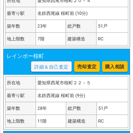
所在地
愛知県西尾市桜町２０－４
尾花町前砂地
尾花町内野
一色町小藪
最寄り駅
名鉄西尾線 桜町前 (10分)
築年数
23年
総戸数
51戸
地上階数
7階
建築構造
RC
レインボー桜町
売却査定
購入相談
詳細＆自己査定
所在地
愛知県西尾市桜町２２－５
最寄り駅
名鉄西尾線 桜町前 (9分)
築年数
28年
総戸数
51戸
地上階数
11階
建築構造
RC