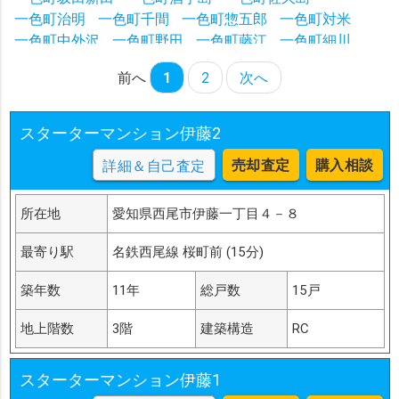
一色町治明
一色町千間
一色町惣五郎
一色町対米
一色町中外沢
一色町野田
一色町藤江
一色町細川
一色町前野
一色町松木島
一色町養ケ島
伊藤町クテ
前へ
1
2
次へ
伊藤町伊藤東
伊藤町伊藤東二
伊藤町沖
伊藤町宮前
伊藤町宮東
伊藤町高
伊藤町黒保
伊藤町村
伊藤町村西
伊藤町大道東
一色町一色伊那跨
スターターマンション伊藤2
一色町一色亥新田
一色町一色下屋敷
一色町一色下乾地
売却査定
購入相談
詳細＆自己査定
一色町一色乾地
一色町一色間浜畑
一色町一色宮添
一色町一色古新田
一色町一色山荒子
一色町一色市助
一色町一色松荒子
一色町一色上屋敷
一色町一色西塩浜
所在地
愛知県西尾市伊藤一丁目４－８
一色町一色西屋敷
一色町一色西荒子
一色町一色船入
最寄り駅
名鉄西尾線 桜町前 (15分)
一色町一色前新田
一色町一色中屋敷
一色町一色東塩浜
一色町一色東下二割
一色町一色東荒子
築年数
11年
総戸数
15戸
一色町一色東上二割
一色町一色東前新田
一色町一色南屋敷
一色町一色番城
一色町一色未荒子
地上階数
3階
建築構造
RC
一色町開正屋敷
一色町開正屋敷曲輪
一色町開正下ノ郷
一色町開正河原畑
一色町開正橋上
一色町開正荒神坪
スターターマンション伊藤1
一色町開正行用前
一色町開正細工屋敷
一色町開正三右