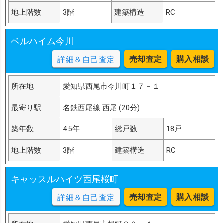
今川町池端
今川町仲屋敷
今川町堤合
今川町土井堀
地上階数
3階
建築構造
RC
今川町東新田
今川町東大城
今川町東堀
今川町馬捨場
今川町埋池
今川町落
市子町稲荷
市子町塩田
市子町下川田
市子町酒屋乾地
市子町出藪
ベルハイム今川
市子町上川田
市子町真菰瀬
市子町西蓑手
市子町惣作
売却査定
購入相談
詳細＆自己査定
市子町大宮西
市子町大宮東
市子町天白
市子町白山西
市子町白山東
市子町平加
市子町薬師
市子町落合
小間町市川原
所在地
小間町処寒
愛知県西尾市今川町１７－１
小間町初山
小間町神明下
小間町西光寺南
小間町西側
小間町大塚
小間町中通
最寄り駅
名鉄西尾線 西尾 (20分)
小間町椎山
小間町東側
小間町堂前
小間町内手
小間町明治
小栗町上ノ切用水西
小栗町上流作
築年数
45年
総戸数
18戸
小島町永吉
小島町円明
小島町岡ノ山
小島町下西
小島町下川
小島町郷前
小島町向山
小島町山内
地上階数
3階
建築構造
RC
小島町寺内
小島町城越
小島町城下
小島町城山
小島町川田
小島町船向
小島町大郷
小島町大迫間
キャッスルハイツ西尾桜町
小島町東川田
小島町二ケ崎
小島町柏
小島町北裏
小島町本郷
小島町落合
大和田町壱番割
売却査定
購入相談
詳細＆自己査定
大和田町下新田
大和田町宮越
大和田町上新田
大和田町大屋敷
尾花町右エ門九
尾花町下池田