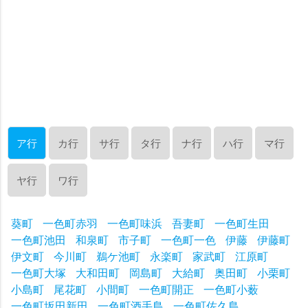
ア行
カ行
サ行
タ行
ナ行
ハ行
マ行
ヤ行
ワ行
葵町
一色町赤羽
一色町味浜
吾妻町
一色町生田
一色町池田
和泉町
市子町
一色町一色
伊藤
伊藤町
伊文町
今川町
鵜ケ池町
永楽町
家武町
江原町
一色町大塚
大和田町
岡島町
大給町
奥田町
小栗町
小島町
尾花町
小間町
一色町開正
一色町小薮
一色町坂田新田
一色町酒手島
一色町佐久島