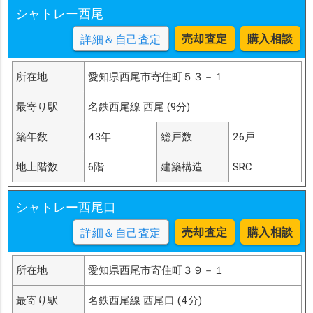
一色町対米船原
一色町対米大屋敷
一色町対米中野
シャトレー西尾
一色町対米堤堪
一色町対米東蒲池
一色町大塚稲場
一色町大塚下古新
一色町大塚河田
一色町大塚宮前
売却査定
購入相談
詳細＆自己査定
一色町大塚金田
一色町大塚古川
一色町大塚七反
一色町大塚上古新
一色町大塚西相丸
一色町大塚西池
所在地
愛知県西尾市寄住町５３－１
一色町大塚赤西
一色町大塚惣池
一色町大塚相丸
一色町大塚大坪
一色町大塚竹荒井
一色町大塚長池
最寄り駅
名鉄西尾線 西尾 (9分)
一色町池田丑新田
一色町池田永筬
一色町池田下河田
築年数
43年
総戸数
26戸
一色町池田宮回
一色町池田宮前
一色町池田郷戸後
一色町池田後河
一色町池田御堂回
一色町池田三町田
地上階数
6階
建築構造
SRC
一色町池田市場
一色町池田寺後
一色町池田寺西
一色町池田松原
一色町池田松節
一色町池田上河田
一色町池田須合
一色町池田西八反
一色町池田大野内
シャトレー西尾口
一色町池田池丑新田
一色町池田天神西
売却査定
購入相談
詳細＆自己査定
一色町池田東八反
一色町池田二反田
一色町池田八王寺
一色町池田反渕
一色町池田埋田
一色町池田弥惣
所在地
愛知県西尾市寄住町３９－１
一色町中外沢イノ割
一色町中外沢ロノ割
一色町中外沢壱町割
一色町中外沢下羽瀬
最寄り駅
名鉄西尾線 西尾口 (4分)
一色町中外沢下割
一色町中外沢下銭成