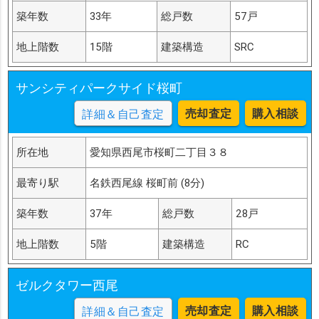
築年数
33年
総戸数
57戸
地上階数
15階
建築構造
SRC
サンシティパークサイド桜町
売却査定
購入相談
詳細＆自己査定
所在地
愛知県西尾市桜町二丁目３８
最寄り駅
名鉄西尾線 桜町前 (8分)
築年数
37年
総戸数
28戸
地上階数
5階
建築構造
RC
ゼルクタワー西尾
売却査定
購入相談
詳細＆自己査定