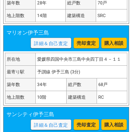
築年数
28年
総戸数
70戸
地上階数
14階
建築構造
SRC
マリオン伊予三島
売却査定
購入相談
詳細＆自己査定
所在地
愛媛県四国中央市三島中央四丁目４－１１
最寄り駅
予讃線 伊予三島 (3分)
築年数
34年
総戸数
68戸
地上階数
10階
建築構造
RC
サンシティ伊予三島
売却査定
購入相談
詳細＆自己査定