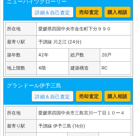
ニューハイツグローリー
売却査定
購入相談
詳細＆自己査定
所在地
愛媛県四国中央市金生町下分９９０
最寄り駅
予讃線 川之江 (24分)
築年数
42年
総戸数
20戸
地上階数
4階
建築構造
RC
グランドール伊予三島
売却査定
購入相談
詳細＆自己査定
所在地
愛媛県四国中央市三島宮川一丁目１０ー４
最寄り駅
予讃線 伊予三島 (16分)