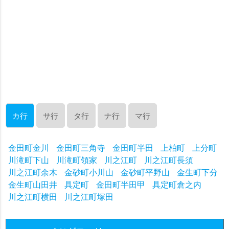
カ行
サ行
タ行
ナ行
マ行
金田町金川
金田町三角寺
金田町半田
上柏町
上分町
川滝町下山
川滝町領家
川之江町
川之江町長須
川之江町余木
金砂町小川山
金砂町平野山
金生町下分
金生町山田井
具定町
金田町半田甲
具定町倉之内
川之江町横田
川之江町塚田