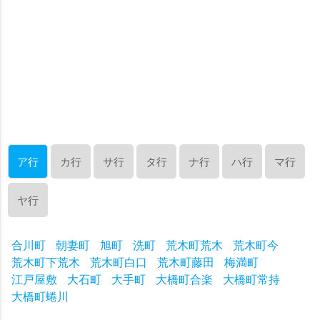
ア行
カ行
サ行
タ行
ナ行
ハ行
マ行
ヤ行
合川町
朝妻町
旭町
洗町
荒木町荒木
荒木町今
荒木町下荒木
荒木町白口
荒木町藤田
梅満町
江戸屋敷
大石町
大手町
大橋町合楽
大橋町常持
大橋町蜷川