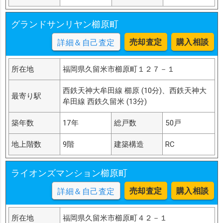
グランドサンリヤン櫛原町
売却査定
購入相談
詳細＆自己査定
所在地
福岡県久留米市櫛原町１２７－１
西鉄天神大牟田線 櫛原 (10分)、西鉄天神大
最寄り駅
牟田線 西鉄久留米 (13分)
築年数
17年
総戸数
50戸
地上階数
9階
建築構造
RC
ライオンズマンション櫛原町
売却査定
購入相談
詳細＆自己査定
所在地
福岡県久留米市櫛原町４２－１