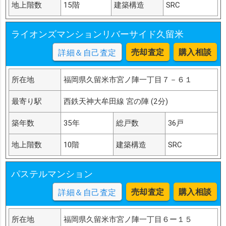
地上階数
15階
建築構造
SRC
ライオンズマンションリバーサイド久留米
売却査定
購入相談
詳細＆自己査定
所在地
福岡県久留米市宮ノ陣一丁目７－６１
最寄り駅
西鉄天神大牟田線 宮の陣 (2分)
築年数
35年
総戸数
36戸
地上階数
10階
建築構造
SRC
パステルマンション
売却査定
購入相談
詳細＆自己査定
所在地
福岡県久留米市宮ノ陣一丁目６ー１５