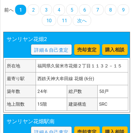
前へ
1
2
3
4
5
6
7
8
9
10
11
次へ
サンリヤン花畑2
売却査定
購入相談
詳細＆自己査定
所在地
福岡県久留米市花畑２丁目１１３２－１５
最寄り駅
西鉄天神大牟田線 花畑 (6分)
築年数
24年
総戸数
50戸
地上階数
15階
建築構造
SRC
サンリヤン花畑駅南
売却査定
購入相談
詳細＆自己査定