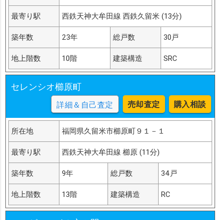
最寄り駅
西鉄天神大牟田線 西鉄久留米 (13分)
築年数
23年
総戸数
30戸
地上階数
10階
建築構造
SRC
セレンシオ櫛原町
売却査定
購入相談
詳細＆自己査定
所在地
福岡県久留米市櫛原町９１－１
最寄り駅
西鉄天神大牟田線 櫛原 (11分)
築年数
9年
総戸数
34戸
地上階数
13階
建築構造
RC