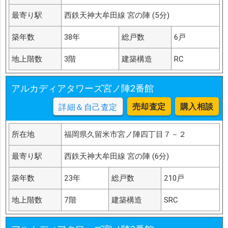
最寄り駅
西鉄天神大牟田線 宮の陣 (5分)
築年数
38年
総戸数
6戸
地上階数
3階
建築構造
RC
アルカディアタワーズ宮ノ陣2番館
売却査定
購入相談
詳細＆自己査定
所在地
福岡県久留米市宮ノ陣四丁目７－２
最寄り駅
西鉄天神大牟田線 宮の陣 (6分)
築年数
23年
総戸数
210戸
地上階数
7階
建築構造
SRC