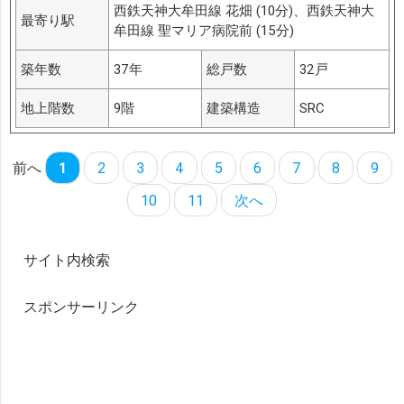
西鉄天神大牟田線 花畑 (10分)、西鉄天神大
最寄り駅
牟田線 聖マリア病院前 (15分)
築年数
37年
総戸数
32戸
地上階数
9階
建築構造
SRC
前へ
1
2
3
4
5
6
7
8
9
10
11
次へ
サイト内検索
スポンサーリンク