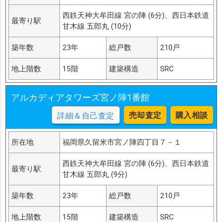
西鉄天神大牟田線 宮の陣 (6分)、西日本鉄道
最寄り駅
甘木線 五郎丸 (10分)
築年数
23年
総戸数
210戸
地上階数
15階
建築構造
SRC
アルカディアタワーズ宮ノ陣1番館
売却査定
購入相談
詳細＆自己査定
所在地
福岡県久留米市宮ノ陣四丁目７－１
西鉄天神大牟田線 宮の陣 (6分)、西日本鉄道
最寄り駅
甘木線 五郎丸 (9分)
築年数
23年
総戸数
210戸
地上階数
15階
建築構造
SRC