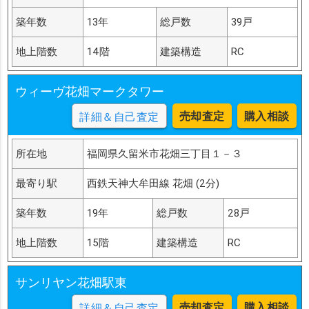
築年数
13年
総戸数
39戸
地上階数
14階
建築構造
RC
ウィーヴ花畑マークタワー
売却査定
購入相談
詳細＆自己査定
所在地
福岡県久留米市花畑三丁目１－３
最寄り駅
西鉄天神大牟田線 花畑 (2分)
築年数
19年
総戸数
28戸
地上階数
15階
建築構造
RC
サンリヤン花畑駅東
売却査定
購入相談
詳細＆自己査定