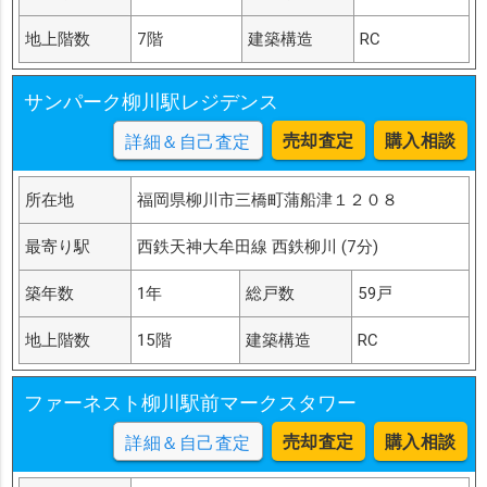
地上階数
7階
建築構造
RC
サンパーク柳川駅レジデンス
売却査定
購入相談
詳細＆自己査定
所在地
福岡県柳川市三橋町蒲船津１２０８
最寄り駅
西鉄天神大牟田線 西鉄柳川 (7分)
築年数
1年
総戸数
59戸
地上階数
15階
建築構造
RC
ファーネスト柳川駅前マークスタワー
売却査定
購入相談
詳細＆自己査定