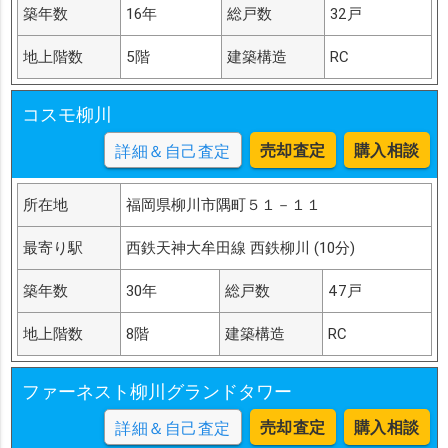
築年数
16年
総戸数
32戸
地上階数
5階
建築構造
RC
コスモ柳川
売却査定
購入相談
詳細＆自己査定
所在地
福岡県柳川市隅町５１－１１
最寄り駅
西鉄天神大牟田線 西鉄柳川 (10分)
築年数
30年
総戸数
47戸
地上階数
8階
建築構造
RC
ファーネスト柳川グランドタワー
売却査定
購入相談
詳細＆自己査定