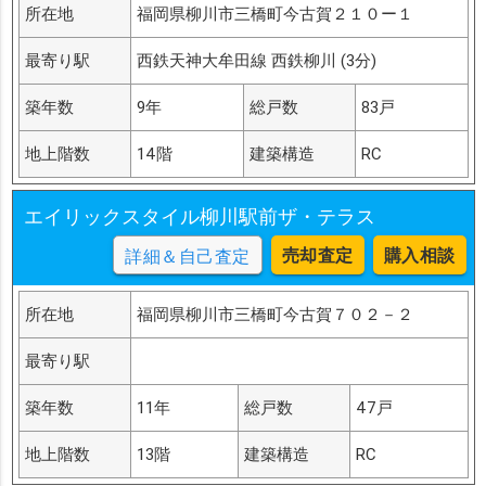
所在地
福岡県柳川市三橋町今古賀２１０ー１
最寄り駅
西鉄天神大牟田線 西鉄柳川 (3分)
築年数
9年
総戸数
83戸
地上階数
14階
建築構造
RC
エイリックスタイル柳川駅前ザ・テラス
売却査定
購入相談
詳細＆自己査定
所在地
福岡県柳川市三橋町今古賀７０２－２
最寄り駅
築年数
11年
総戸数
47戸
地上階数
13階
建築構造
RC