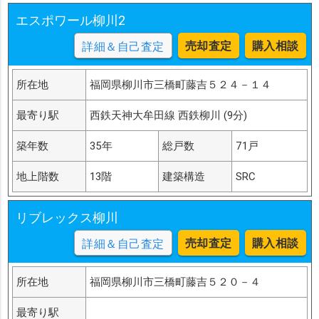
エスポワール柳川2
売却査定
購入相談
詳細＆自己査定
所在地
福岡県柳川市三橋町藤吉５２４－１４
最寄り駅
西鉄天神大牟田線 西鉄柳川 (9分)
築年数
35年
総戸数
71戸
地上階数
13階
建築構造
SRC
リブレックス柳川
売却査定
購入相談
詳細＆自己査定
所在地
福岡県柳川市三橋町藤吉５２０－４
最寄り駅