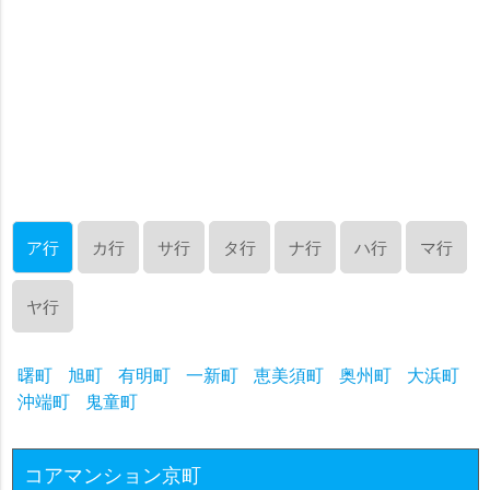
ア行
カ行
サ行
タ行
ナ行
ハ行
マ行
ヤ行
曙町
旭町
有明町
一新町
恵美須町
奥州町
大浜町
沖端町
鬼童町
コアマンション京町