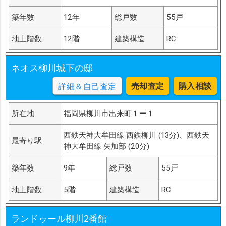
築年数
12年
総戸数
55戸
地上階数
12階
建築構造
RC
ネオス柳川城下の邸
売却査定
購入相談
詳細＆自己査定
所在地
福岡県柳川市出来町１ー１
西鉄天神大牟田線 西鉄柳川 (13分)、西鉄天
最寄り駅
神大牟田線 矢加部 (20分)
築年数
9年
総戸数
55戸
地上階数
5階
建築構造
RC
ランドゥール柳川2番館