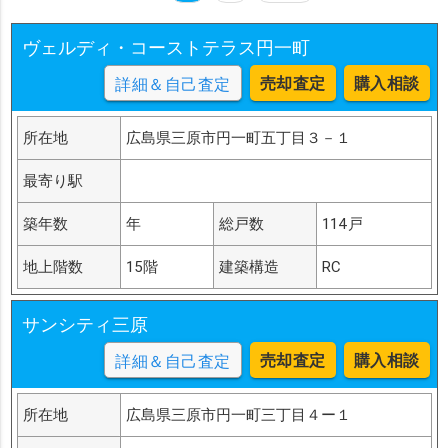
ヴェルディ・コーストテラス円一町
売却査定
購入相談
詳細＆自己査定
所在地
広島県三原市円一町五丁目３－１
最寄り駅
築年数
年
総戸数
114戸
地上階数
15階
建築構造
RC
サンシティ三原
売却査定
購入相談
詳細＆自己査定
所在地
広島県三原市円一町三丁目４ー１