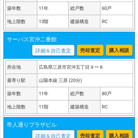
築年数
11年
総戸数
60戸
地上階数
13階
建築構造
RC
サーパス宮沖二番館
売却査定
購入相談
詳細＆自己査定
所在地
広島県三原市宮沖五丁目９ー８
最寄り駅
山陽本線 三原 (20分)
築年数
11年
総戸数
80戸
地上階数
11階
建築構造
RC
帝人通りプラザビル
売却査定
購入相談
詳細＆自己査定