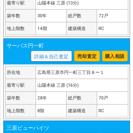
最寄り駅
山陽本線 三原 (13分)
築年数
30年
総戸数
72戸
地上階数
14階
建築構造
RC
サーパス円一町
売却査定
購入相談
詳細＆自己査定
所在地
広島県三原市円一町三丁目８ー１
最寄り駅
山陽本線 三原 (16分)
築年数
28年
総戸数
70戸
地上階数
8階
建築構造
RC
三原ビューハイツ