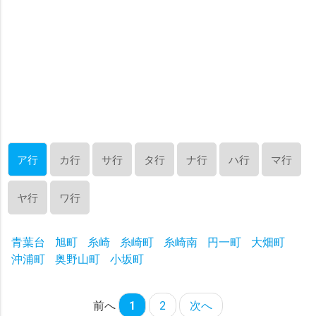
ア行
カ行
サ行
タ行
ナ行
ハ行
マ行
ヤ行
ワ行
青葉台
旭町
糸崎
糸崎町
糸崎南
円一町
大畑町
沖浦町
奥野山町
小坂町
前へ
1
2
次へ