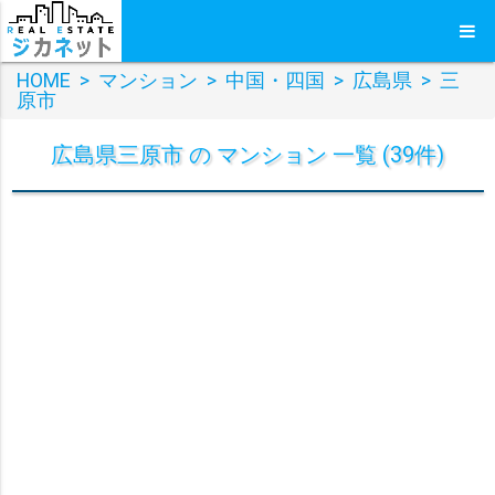
HOME
>
マンション
>
中国・四国
>
広島県
>
三
原市
広島県三原市 の マンション 一覧 (39件)