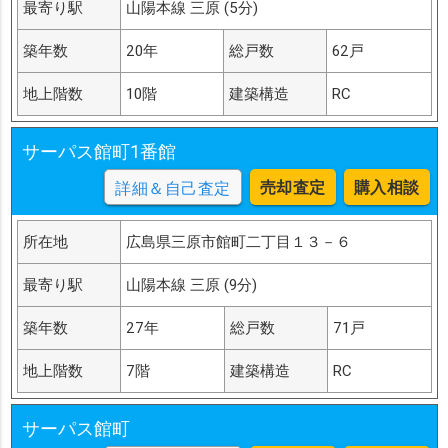
最寄り駅
山陽本線 三原 (5分)
築年数
20年
総戸数
62戸
地上階数
10階
建築構造
RC
サーパス館町1番館
売却査定
購入相談
詳細＆自己査定
所在地
広島県三原市館町二丁目１３－６
最寄り駅
山陽本線 三原 (9分)
築年数
27年
総戸数
71戸
地上階数
7階
建築構造
RC
サーパス館町