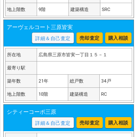
地上階数
9階
建築構造
SRC
アーヴェルコート三原皆実
売却査定
購入相談
詳細＆自己査定
所在地
広島県三原市皆実一丁目１５－１
最寄り駅
築年数
21年
総戸数
34戸
地上階数
10階
建築構造
RC
シティーコーポ三原
売却査定
購入相談
詳細＆自己査定