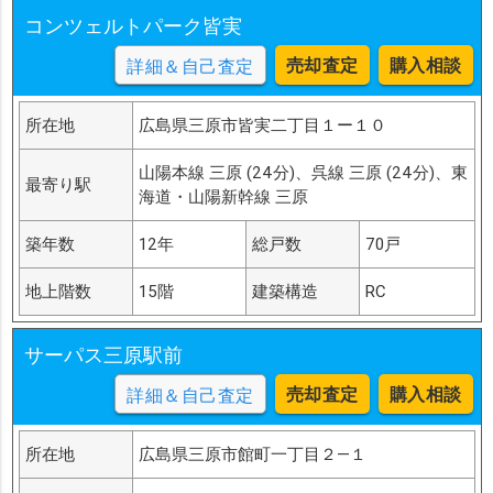
コンツェルトパーク皆実
売却査定
購入相談
詳細＆自己査定
所在地
広島県三原市皆実二丁目１ー１０
山陽本線 三原 (24分)、呉線 三原 (24分)、東
最寄り駅
海道・山陽新幹線 三原
築年数
12年
総戸数
70戸
地上階数
15階
建築構造
RC
サーパス三原駅前
売却査定
購入相談
詳細＆自己査定
所在地
広島県三原市館町一丁目２―１