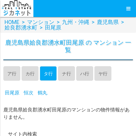
HOME
>
マンション
>
九州・沖縄
>
鹿児島県
>
姶良郡湧水町
>
田尾原
鹿児島県姶良郡湧水町田尾原 の マンション 一
覧
ア行
カ行
タ行
ナ行
ハ行
ヤ行
田尾原
恒次
鶴丸
鹿児島県姶良郡湧水町田尾原のマンションの物件情報があ
りません。
サイト内検索