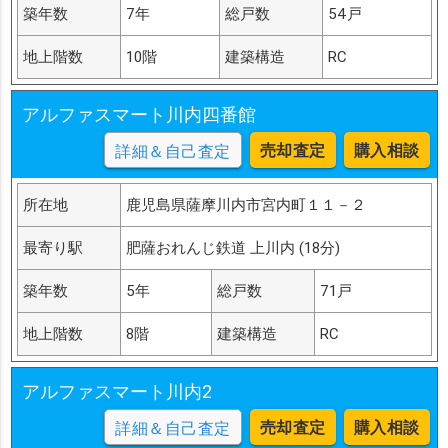
築年数
7年
総戸数
54戸
地上階数
10階
建築構造
RC
アルファスマート川内四番館
売却査定
購入相談
詳細＆自己査定
所在地
鹿児島県薩摩川内市宮内町１１－２
最寄り駅
肥薩おれんじ鉄道 上川内 (18分)
築年数
5年
総戸数
71戸
地上階数
8階
建築構造
RC
アルファスマート川内2
売却査定
購入相談
詳細＆自己査定