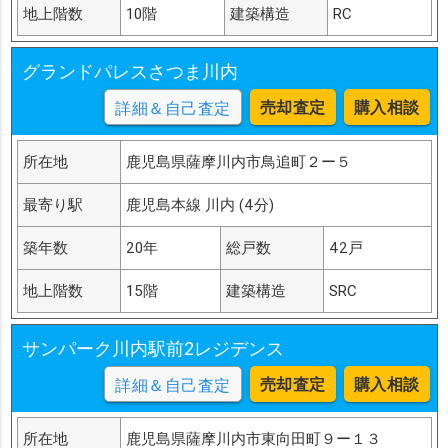
地上階数
10階
建築構造
RC
グランドパレスさつま川内
売却査定
購入相談
詳細＆自己査定
所在地
鹿児島県薩摩川内市鳥追町２ー５
最寄り駅
鹿児島本線 川内 (4分)
築年数
20年
総戸数
42戸
地上階数
15階
建築構造
SRC
サンパーク川内駅前2レジデンス
売却査定
購入相談
詳細＆自己査定
所在地
鹿児島県薩摩川内市東向田町９ー１３