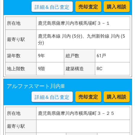
売却査定
購入相談
詳細＆自己査定
所在地
鹿児島県薩摩川内市横馬場町３－１
鹿児島本線 川内 (5分)、九州新幹線 川内 (5
最寄り駅
分)
築年数
9年
総戸数
61戸
地上階数
9階
建築構造
RC
アルファスマート川内Ⅲ
売却査定
購入相談
詳細＆自己査定
所在地
鹿児島県薩摩川内市横馬場町３－２５
最寄り駅