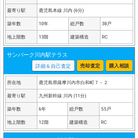
最寄り駅
鹿児島本線 川内 (6分)
築年数
10年
総戸数
38戸
地上階数
13階
建築構造
RC
サンパーク川内駅テラス
売却査定
購入相談
詳細＆自己査定
所在地
鹿児島県薩摩川内市白和町７－２
最寄り駅
九州新幹線 川内 (11分)
築年数
6年
総戸数
55戸
地上階数
12階
建築構造
RC