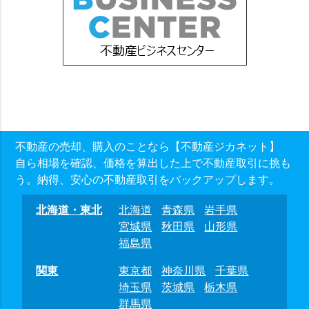
不動産の売却、購入のことなら【不動産ジカネット】
自ら相場を確認、価格を算出した上で不動産取引に挑も
う。納得、安心の不動産取引をバックアップします。
北海道・東北
北海道
青森県
岩手県
宮城県
秋田県
山形県
福島県
関東
東京都
神奈川県
千葉県
埼玉県
茨城県
栃木県
群馬県