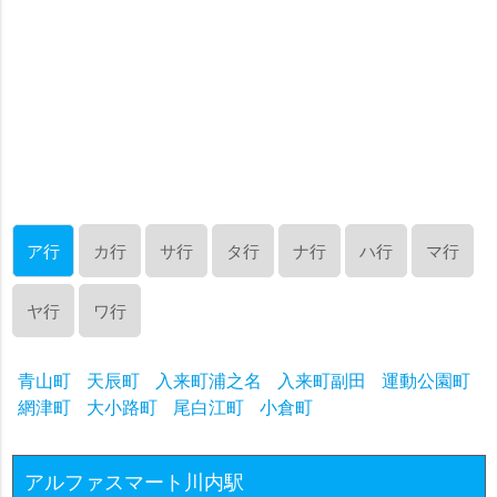
ア行
カ行
サ行
タ行
ナ行
ハ行
マ行
ヤ行
ワ行
青山町
天辰町
入来町浦之名
入来町副田
運動公園町
網津町
大小路町
尾白江町
小倉町
アルファスマート川内駅