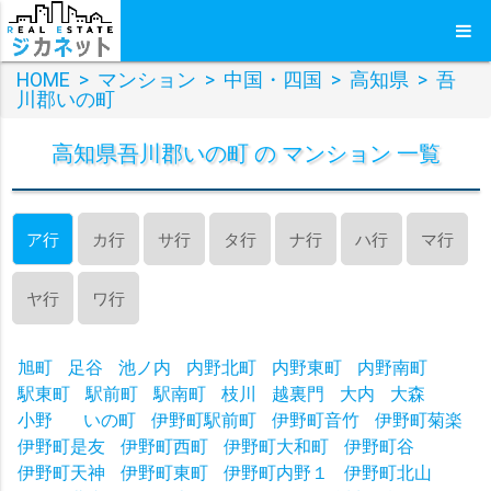
HOME
>
マンション
>
中国・四国
>
高知県
>
吾
川郡いの町
高知県吾川郡いの町 の マンション 一覧
ア行
カ行
サ行
タ行
ナ行
ハ行
マ行
ヤ行
ワ行
旭町
足谷
池ノ内
内野北町
内野東町
内野南町
駅東町
駅前町
駅南町
枝川
越裏門
大内
大森
小野
いの町
伊野町駅前町
伊野町音竹
伊野町菊楽
伊野町是友
伊野町西町
伊野町大和町
伊野町谷
伊野町天神
伊野町東町
伊野町内野１
伊野町北山