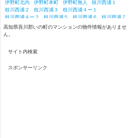
伊野町北内
伊野町本町
伊野町無人
枝川西浦１
枝川西浦２
枝川西浦３
枝川西浦４ー１
枝川西浦４ー２
枝川西浦５
枝川西浦６
枝川西浦７
枝川西浦９
枝川東浦１
枝川東浦２
枝川東浦３
高知県吾川郡いの町のマンションの物件情報がありませ
枝川藤ヶ瀬
枝川八代１
枝川八代２
枝川北浦１
ん。
枝川北浦２
大内小鎌田
大内小八十
大内大八十
大内南ノ谷
池の内柿谷
池の内肩抜
池の内向流
サイト内検索
スポンサーリンク