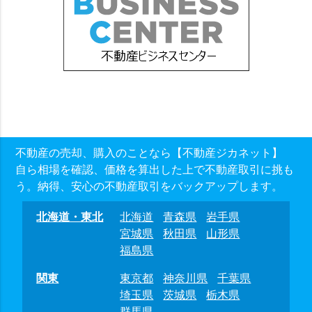
不動産の売却、購入のことなら【不動産ジカネット】
自ら相場を確認、価格を算出した上で不動産取引に挑も
う。納得、安心の不動産取引をバックアップします。
北海道・東北
北海道
青森県
岩手県
宮城県
秋田県
山形県
福島県
関東
東京都
神奈川県
千葉県
埼玉県
茨城県
栃木県
群馬県