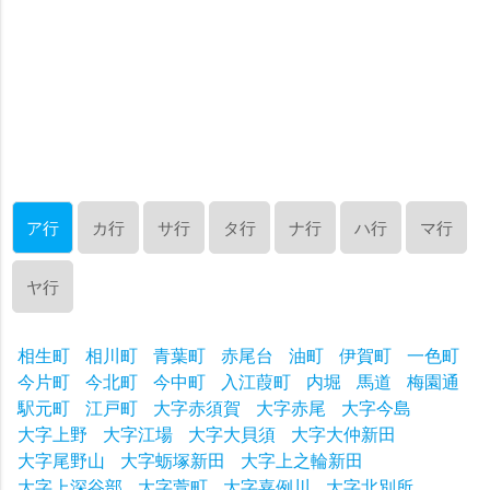
ア行
カ行
サ行
タ行
ナ行
ハ行
マ行
ヤ行
相生町
相川町
青葉町
赤尾台
油町
伊賀町
一色町
今片町
今北町
今中町
入江葭町
内堀
馬道
梅園通
駅元町
江戸町
大字赤須賀
大字赤尾
大字今島
大字上野
大字江場
大字大貝須
大字大仲新田
大字尾野山
大字蛎塚新田
大字上之輪新田
大字上深谷部
大字萱町
大字嘉例川
大字北別所