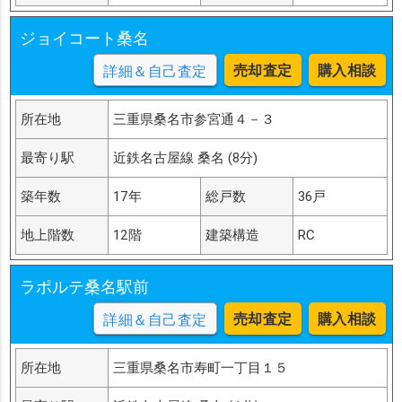
ジョイコート桑名
売却査定
購入相談
詳細＆自己査定
所在地
三重県桑名市参宮通４－３
最寄り駅
近鉄名古屋線 桑名 (8分)
築年数
17年
総戸数
36戸
地上階数
12階
建築構造
RC
ラポルテ桑名駅前
売却査定
購入相談
詳細＆自己査定
所在地
三重県桑名市寿町一丁目１５