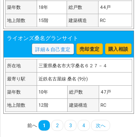
築年数
18年
総戸数
44戸
地上階数
15階
建築構造
RC
ライオンズ桑名グランサイト
売却査定
購入相談
詳細＆自己査定
所在地
三重県桑名市大字桑名６２７－４
最寄り駅
近鉄名古屋線 桑名 (9分)
築年数
10年
総戸数
47戸
地上階数
12階
建築構造
RC
前へ
1
2
3
4
次へ