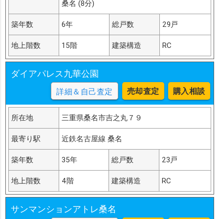
桑名 (8分)
築年数
6年
総戸数
29戸
地上階数
15階
建築構造
RC
ダイアパレス九華公園
売却査定
購入相談
詳細＆自己査定
所在地
三重県桑名市吉之丸７９
最寄り駅
近鉄名古屋線 桑名
築年数
35年
総戸数
23戸
地上階数
4階
建築構造
RC
サンマンションアトレ桑名