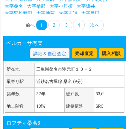
大字桑名
大字桑部
大字小貝須
大字坂井
大字繁松新田
大字地蔵
大字志知
大字島田
大字下深谷部
大字大福
大字太平町
大字立田町
前へ
1
2
3
4
次へ
大字太夫
大字西方
大字西金井
大字西別所
大字西汰上
大字額田
大字能部
大字芳ケ崎
大字播磨
大字稗田
大字東方
大字東金井
大字東野
大字東汰上
ベルカーサ有楽
大字福江
大字福岡町
大字福島
大字福地
大字本願寺
売却査定
購入相談
詳細＆自己査定
大字増田
大字森忠
大字安永
大字矢田
大字蓮花寺
大山田
大字五反田
大字友村
巖新田
大字星川
大字小泉
大字和泉
大字安永九区割
大字下深谷部山王
所在地
三重県桑名市駅元町１３－２
大字五反田口山
大字江場宮乃島
大字江場中野
最寄り駅
近鉄名古屋線 桑名 (9分)
大字志知東山
大字小貝須新堀北
大字大福寺跡
大字東方尾弓田
大字東方福島前
大字和泉イノ割
築年数
37年
総戸数
33戸
赤須賀
大字小貝須字柳原
地上階数
13階
建築構造
SRC
ロフティ桑名3