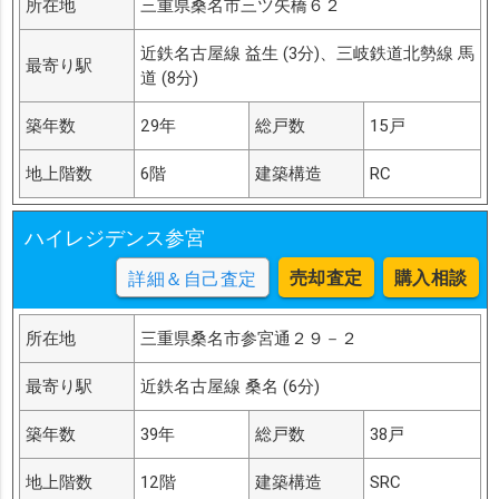
所在地
三重県桑名市三ツ矢橋６２
近鉄名古屋線 益生 (3分)、三岐鉄道北勢線 馬
最寄り駅
道 (8分)
築年数
29年
総戸数
15戸
地上階数
6階
建築構造
RC
ハイレジデンス参宮
売却査定
購入相談
詳細＆自己査定
所在地
三重県桑名市参宮通２９－２
最寄り駅
近鉄名古屋線 桑名 (6分)
築年数
39年
総戸数
38戸
地上階数
12階
建築構造
SRC