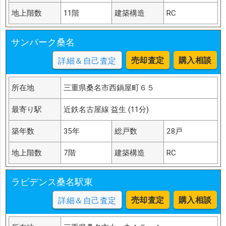
地上階数
11階
建築構造
RC
サンパーク桑名
売却査定
購入相談
詳細＆自己査定
所在地
三重県桑名市西鍋屋町６５
最寄り駅
近鉄名古屋線 益生 (11分)
築年数
35年
総戸数
28戸
地上階数
7階
建築構造
RC
ラビデンス桑名駅東
売却査定
購入相談
詳細＆自己査定