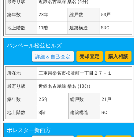
最寄り駅
近鉄名古屋線 桑名 (4分)
築年数
28年
総戸数
53戸
地上階数
11階
建築構造
SRC
バンベール松並ヒルズ
売却査定
購入相談
詳細＆自己査定
所在地
三重県桑名市松並町一丁目２７－１
最寄り駅
近鉄名古屋線 桑名 (10分)
築年数
25年
総戸数
21戸
地上階数
3階
建築構造
RC
ポレスター新西方