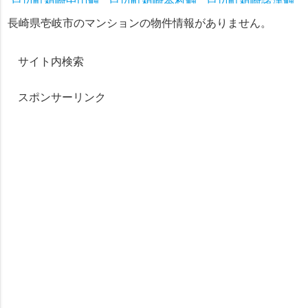
芦辺町箱崎中山触
芦辺町箱崎本村触
芦辺町箱崎諸津触
芦辺町深江栄触
芦辺町深江鶴亀触
芦辺町深江東触
長崎県壱岐市のマンションの物件情報がありません。
芦辺町深江平触
芦辺町深江本村触
芦辺町深江南触
芦辺町諸吉大石触
芦辺町諸吉仲触
芦辺町諸吉東触
サイト内検索
芦辺町諸吉二亦触
芦辺町諸吉本村触
芦辺町諸吉南触
芦辺町湯岳興触
芦辺町湯岳今坂触
芦辺町湯岳本村触
スポンサーリンク
石田町池田仲触
石田町池田西触
石田町池田東触
石田町石田西触
石田町石田東触
石田町印通寺浦
石田町久喜触
石田町筒城仲触
石田町筒城西触
石田町筒城東触
石田町妻ケ島
石田町本村触
石田町南触
石田町山崎触
石田町湯岳射手吉触
石田町湯岳興触
芦辺浦安泊
芦辺浦吉ケ久保
芦辺浦向町
芦辺浦山口町
芦辺浦西町
芦辺浦西部
芦辺浦田町
芦辺浦東札場
芦辺浦日の出町
芦辺浦平和町
芦辺浦緑ケ丘
池田東触