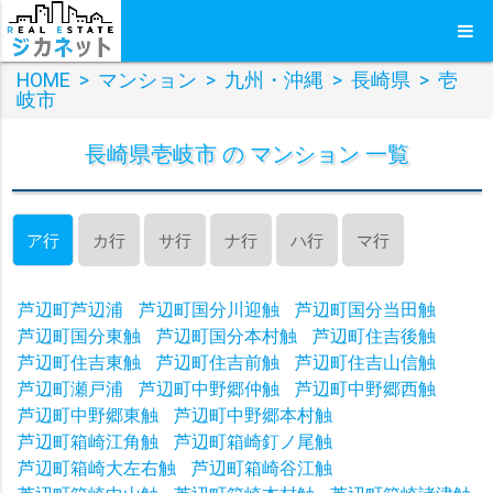
HOME
>
マンション
>
九州・沖縄
>
長崎県
>
壱
岐市
長崎県壱岐市 の マンション 一覧
ア行
カ行
サ行
ナ行
ハ行
マ行
芦辺町芦辺浦
芦辺町国分川迎触
芦辺町国分当田触
芦辺町国分東触
芦辺町国分本村触
芦辺町住吉後触
芦辺町住吉東触
芦辺町住吉前触
芦辺町住吉山信触
芦辺町瀬戸浦
芦辺町中野郷仲触
芦辺町中野郷西触
芦辺町中野郷東触
芦辺町中野郷本村触
芦辺町箱崎江角触
芦辺町箱崎釘ノ尾触
芦辺町箱崎大左右触
芦辺町箱崎谷江触