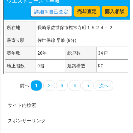
ウエストコースト早岐
売却査定
購入相談
詳細＆自己査定
所在地
長崎県佐世保市権常寺町１５２４－２
最寄り駅
佐世保線 早岐 (8分)
築年数
28年
総戸数
34戸
地上階数
9階
建築構造
RC
前へ
1
2
3
4
5
次へ
サイト内検索
スポンサーリンク