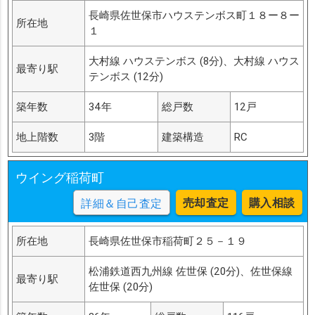
長崎県佐世保市ハウステンボス町１８ー８ー
所在地
１
大村線 ハウステンボス (8分)、大村線 ハウス
最寄り駅
テンボス (12分)
築年数
34年
総戸数
12戸
地上階数
3階
建築構造
RC
ウイング稲荷町
売却査定
購入相談
詳細＆自己査定
所在地
長崎県佐世保市稲荷町２５－１９
松浦鉄道西九州線 佐世保 (20分)、佐世保線
最寄り駅
佐世保 (20分)