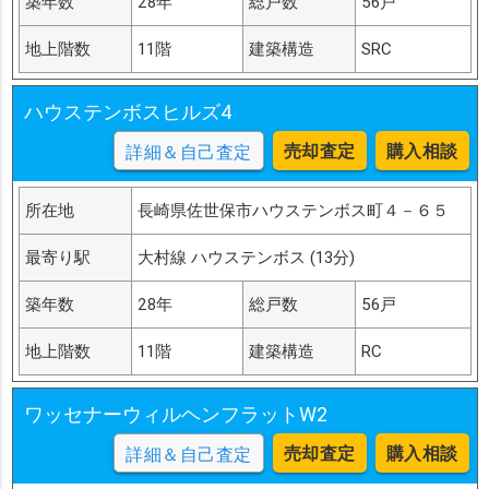
築年数
28年
総戸数
56戸
地上階数
11階
建築構造
SRC
ハウステンボスヒルズ4
売却査定
購入相談
詳細＆自己査定
所在地
長崎県佐世保市ハウステンボス町４－６５
最寄り駅
大村線 ハウステンボス (13分)
築年数
28年
総戸数
56戸
地上階数
11階
建築構造
RC
ワッセナーウィルヘンフラットW2
売却査定
購入相談
詳細＆自己査定