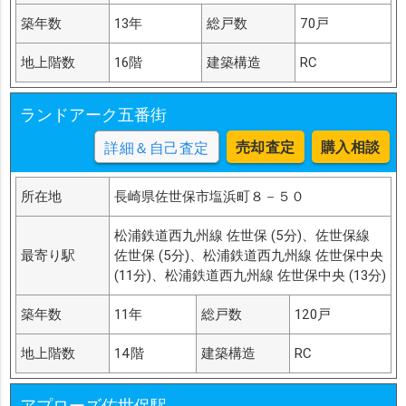
築年数
13年
総戸数
70戸
地上階数
16階
建築構造
RC
ランドアーク五番街
売却査定
購入相談
詳細＆自己査定
所在地
長崎県佐世保市塩浜町８－５０
松浦鉄道西九州線 佐世保 (5分)、佐世保線
最寄り駅
佐世保 (5分)、松浦鉄道西九州線 佐世保中央
(11分)、松浦鉄道西九州線 佐世保中央 (13分)
築年数
11年
総戸数
120戸
地上階数
14階
建築構造
RC
アプローズ佐世保駅