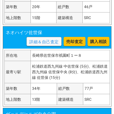
築年数
20年
総戸数
46戸
地上階数
15階
建築構造
SRC
ネオハイツ佐世保
売却査定
購入相談
詳細＆自己査定
所在地
長崎県佐世保市祇園町１ー８
松浦鉄道西九州線 中佐世保 (5分)、松浦鉄道
最寄り駅
西九州線 佐世保中央 (8分)、松浦鉄道西九州
線 佐世保 (15分)
築年数
34年
総戸数
77戸
地上階数
13階
建築構造
SRC