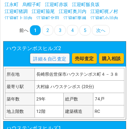
江永町
烏帽子町
江迎町赤坂
江迎町飯良坂
江迎町猪調
江迎町箙尾
江迎町奥川内
江迎町梶ノ村
江迎町上川内
江迎町北田
江迎町栗越
江迎町小川内
江迎町志戸氏
江迎町末橘
江迎町田ノ元
江迎町中尾
前へ
1
2
3
4
5
次へ
江迎町長坂
江迎町七腕
江迎町根引
江迎町三浦
江迎町乱橋
江迎町北平
大潟町
大岳台町
大野町
大宮町
小川内町
沖新町
奥山町
踊石町
小野町
ハウステンボスヒルズ2
折橋町
卸本町
小島町
江迎町埋立
売却査定
購入相談
詳細＆自己査定
所在地
長崎県佐世保市ハウステンボス町４－３８
最寄り駅
大村線 ハウステンボス (20分)
築年数
29年
総戸数
74戸
地上階数
12階
建築構造
RC
ハウステンボスヒルズ1