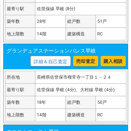
最寄り駅
佐世保線 早岐 (8分)
築年数
28年
総戸数
51戸
地上階数
14階
建築構造
RC
グランデュアステーションパレス早岐
売却査定
購入相談
詳細＆自己査定
所在地
長崎県佐世保市権常寺一丁目１－２４
最寄り駅
佐世保線 早岐 (4分)、大村線 早岐 (4分)
築年数
18年
総戸数
50戸
地上階数
14階
建築構造
RC