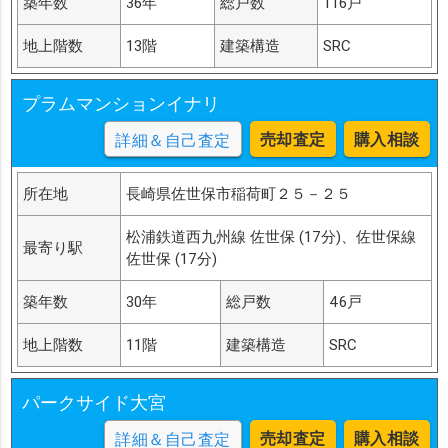
築年数
36年
総戸数
116戸
地上階数
13階
建築構造
SRC
プラムマンションイナリ
売却査定
購入相談
詳細＆自己査定
所在地
長崎県佐世保市稲荷町２５－２５
松浦鉄道西九州線 佐世保 (17分)、佐世保線
最寄り駅
佐世保 (17分)
築年数
30年
総戸数
46戸
地上階数
11階
建築構造
SRC
パークサイド大宮
売却査定
購入相談
詳細＆自己査定