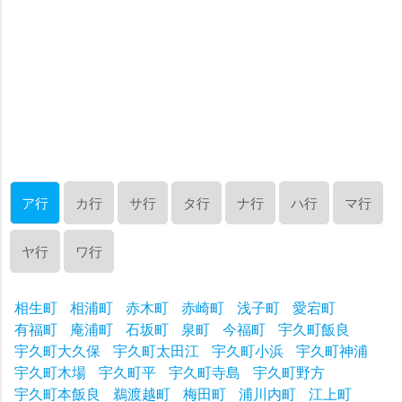
ア行
カ行
サ行
タ行
ナ行
ハ行
マ行
ヤ行
ワ行
相生町
相浦町
赤木町
赤崎町
浅子町
愛宕町
有福町
庵浦町
石坂町
泉町
今福町
宇久町飯良
宇久町大久保
宇久町太田江
宇久町小浜
宇久町神浦
宇久町木場
宇久町平
宇久町寺島
宇久町野方
宇久町本飯良
鵜渡越町
梅田町
浦川内町
江上町