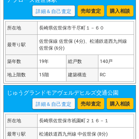
売却査定
購入相談
詳細＆自己査定
所在地
長崎県佐世保市干尽町１－６０
佐世保線 佐世保 (4分)、松浦鉄道西九州線
最寄り駅
佐世保 (6分)
築年数
19年
総戸数
140戸
地上階数
15階
建築構造
RC
じゅうグランドモアヴェルデヒルズ交通公園
売却査定
購入相談
詳細＆自己査定
所在地
長崎県佐世保市祇園町２１６－１
最寄り駅
松浦鉄道西九州線 中佐世保 (8分)