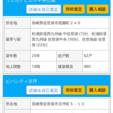
ヴェルデヒルズ中央公園
売却査定
購入相談
詳細＆自己査定
所在地
長崎県佐世保市祇園町２４６
松浦鉄道西九州線 中佐世保 (7分)、松浦鉄道
最寄り駅
西九州線 佐世保中央 (10分)、佐世保線 佐世
保 (22分)
築年数
25年
総戸数
62戸
地上階数
14階
建築構造
SRC
ビバシティ京坪
売却査定
購入相談
詳細＆自己査定
所在地
長崎県佐世保市京坪町５－１０