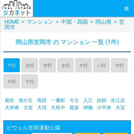
HOME
>
マンション
>
中国・四国
>
岡山県
>
笠
岡市
岡山県笠岡市 の マンション 一覧 (1件)
ア行
カ行
サ行
タ行
ナ行
ハ行
マ行
ヤ行
ラ行
相生
旭が丘
有田
一番町
今立
入江
絵師
生江浜
大井南
大宜
大河
大島中
尾坂
押撫
小平井
大冝
ビウェル笠岡運動公園