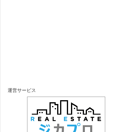
邑久町本庄西ノ谷，下浦，夢ノ郷
邑久町本庄土佐南，土佐北，水落
邑久町本庄藤峠，東谷
運営サービス