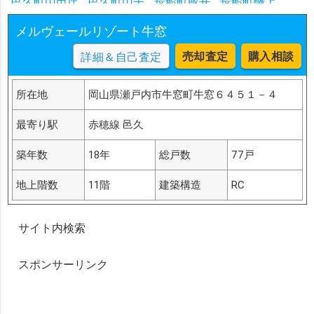
邑久町山田庄
邑久町山手
長船町飯井
長船町磯上
長船町牛文
長船町長船
長船町西須恵
長船町土師
メルヴェールリゾート牛窓
長船町服部
長船町東須恵
長船町福岡
長船町福里
長船町八日市
邑久町虫明
売却査定
購入相談
詳細＆自己査定
長船町長船宮前・長船ニュータウン
長船町土師雇用促進住宅
長船町土師盛崎
所在地
岡山県瀬戸内市牛窓町牛窓６４５１－４
長船町土師東向・町田団地
長船町土師門前
長船町八日市芦田橋筋
長船町八日市八日市上
最寄り駅
赤穂線 邑久
長船町飯井東谷
長船町服部昭和苑・松陽団地
長船町服部富岡東
長船町福岡市場
長船町福里福里団地
築年数
18年
総戸数
77戸
邑久町下笠加下笠加下，南，東
地上階数
11階
建築構造
RC
邑久町下山田舟原東，舟原西，幸田木
邑久町下山田大向，後坂
邑久町向山谷，端，向山沖田
邑久町山手山手西，東
邑久町山田庄小物屋
サイト内検索
邑久町山田庄中庄東
邑久町山田庄福吉
邑久町庄田庄田東，西
邑久町上笠加片山
スポンサーリンク
邑久町上山田辻，池ノ内
邑久町尻海錦海，大東
邑久町尻海市場
邑久町尻海西部
邑久町尻海西部西
邑久町尻海大土井
邑久町尻海中東
邑久町尻海敷井