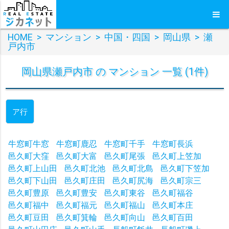
HOME
>
マンション
>
中国・四国
>
岡山県
>
瀬
戸内市
岡山県瀬戸内市 の マンション 一覧 (1件)
ア行
牛窓町牛窓
牛窓町鹿忍
牛窓町千手
牛窓町長浜
邑久町大窪
邑久町大富
邑久町尾張
邑久町上笠加
邑久町上山田
邑久町北池
邑久町北島
邑久町下笠加
邑久町下山田
邑久町庄田
邑久町尻海
邑久町宗三
邑久町豊原
邑久町豊安
邑久町東谷
邑久町福谷
邑久町福中
邑久町福元
邑久町福山
邑久町本庄
邑久町豆田
邑久町箕輪
邑久町向山
邑久町百田