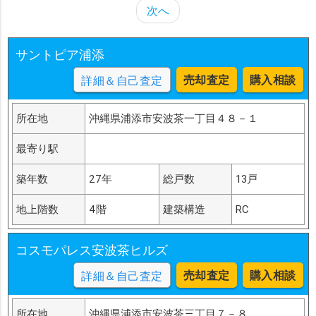
次へ
サントピア浦添
売却査定
購入相談
詳細＆自己査定
所在地
沖縄県浦添市安波茶一丁目４８－１
最寄り駅
築年数
27年
総戸数
13戸
地上階数
4階
建築構造
RC
コスモパレス安波茶ヒルズ
売却査定
購入相談
詳細＆自己査定
所在地
沖縄県浦添市安波茶三丁目７－８