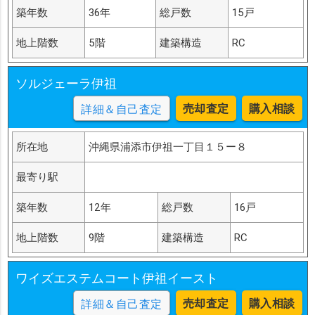
築年数
36年
総戸数
15戸
地上階数
5階
建築構造
RC
ソルジェーラ伊祖
売却査定
購入相談
詳細＆自己査定
所在地
沖縄県浦添市伊祖一丁目１５ー８
最寄り駅
築年数
12年
総戸数
16戸
地上階数
9階
建築構造
RC
ワイズエステムコート伊祖イースト
売却査定
購入相談
詳細＆自己査定