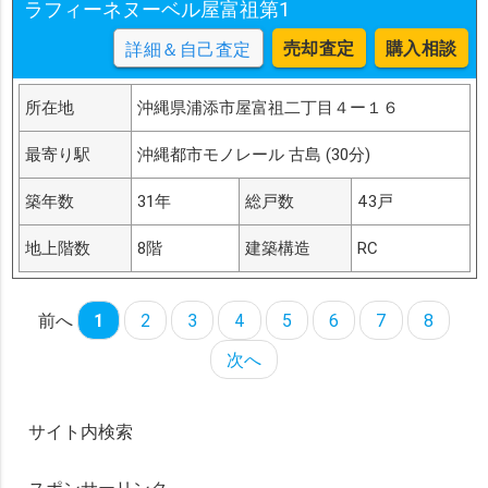
ラフィーネヌーベル屋富祖第1
売却査定
購入相談
詳細＆自己査定
所在地
沖縄県浦添市屋富祖二丁目４ー１６
最寄り駅
沖縄都市モノレール 古島 (30分)
築年数
31年
総戸数
43戸
地上階数
8階
建築構造
RC
前へ
1
2
3
4
5
6
7
8
次へ
サイト内検索