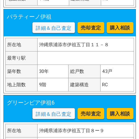
パラティーノ伊祖
売却査定
購入相談
詳細＆自己査定
所在地
沖縄県浦添市伊祖五丁目１１－８
最寄り駅
築年数
30年
総戸数
43戸
地上階数
9階
建築構造
RC
グリーンピア伊祖6
売却査定
購入相談
詳細＆自己査定
所在地
沖縄県浦添市伊祖五丁目８ー９