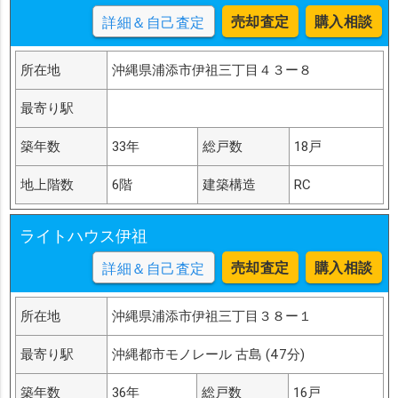
売却査定
購入相談
詳細＆自己査定
所在地
沖縄県浦添市伊祖三丁目４３ー８
最寄り駅
築年数
33年
総戸数
18戸
地上階数
6階
建築構造
RC
ライトハウス伊祖
売却査定
購入相談
詳細＆自己査定
所在地
沖縄県浦添市伊祖三丁目３８ー１
最寄り駅
沖縄都市モノレール 古島 (47分)
築年数
36年
総戸数
16戸