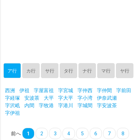
ア行
カ行
サ行
タ行
ナ行
マ行
ヤ行
西洲
伊祖
字屋富祖
字宮城
字仲西
字仲間
字前田
字経塚
安波茶
大平
字大平
字小湾
伊奈武瀬
字沢岻
内間
字牧港
字港川
字城間
字安波茶
字伊祖
前へ
1
2
3
4
5
6
7
8