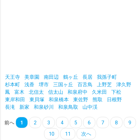
天王寺
美章園
南田辺
鶴ヶ丘
長居
我孫子町
杉本町
浅香
堺市
三国ヶ丘
百舌鳥
上野芝
津久野
鳳
富木
北信太
信太山
和泉府中
久米田
下松
東岸和田
東貝塚
和泉橋本
東佐野
熊取
日根野
長滝
新家
和泉砂川
和泉鳥取
山中渓
前へ
1
2
3
4
5
6
7
8
9
10
11
次へ