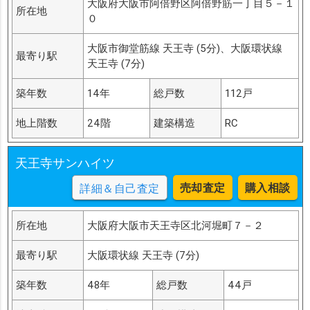
大阪府大阪市阿倍野区阿倍野筋一丁目５－１
所在地
０
大阪市御堂筋線 天王寺 (5分)、大阪環状線
最寄り駅
天王寺 (7分)
築年数
14年
総戸数
112戸
地上階数
24階
建築構造
RC
天王寺サンハイツ
売却査定
購入相談
詳細＆自己査定
所在地
大阪府大阪市天王寺区北河堀町７－２
最寄り駅
大阪環状線 天王寺 (7分)
築年数
48年
総戸数
44戸