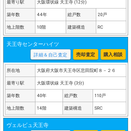
最寄り駅
大阪環状線 天王寺 (12分)
築年数
44年
総戸数
20戸
地上階数
10階
建築構造
RC
天王寺センターハイツ
売却査定
購入相談
詳細＆自己査定
所在地
大阪府大阪市天王寺区悲田院町８－２６
最寄り駅
大阪環状線 天王寺 (3分)
築年数
40年
総戸数
110戸
地上階数
14階
建築構造
SRC
ヴェルビュ天王寺