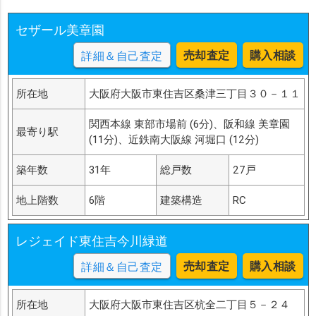
セザール美章園
売却査定
購入相談
詳細＆自己査定
所在地
大阪府大阪市東住吉区桑津三丁目３０－１１
関西本線 東部市場前 (6分)、阪和線 美章園
最寄り駅
(11分)、近鉄南大阪線 河堀口 (12分)
築年数
31年
総戸数
27戸
地上階数
6階
建築構造
RC
レジェイド東住吉今川緑道
売却査定
購入相談
詳細＆自己査定
所在地
大阪府大阪市東住吉区杭全二丁目５－２４