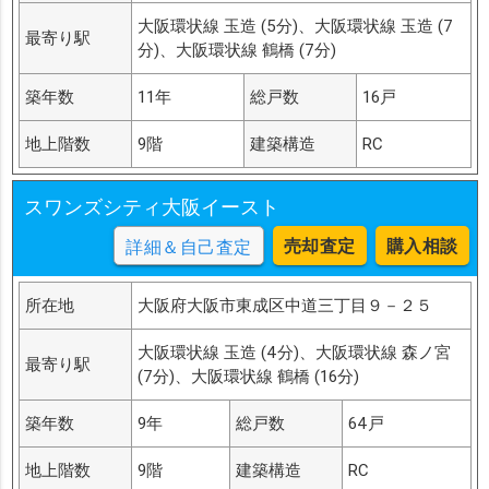
大阪環状線 玉造 (5分)、大阪環状線 玉造 (7
最寄り駅
分)、大阪環状線 鶴橋 (7分)
築年数
11年
総戸数
16戸
地上階数
9階
建築構造
RC
スワンズシティ大阪イースト
売却査定
購入相談
詳細＆自己査定
所在地
大阪府大阪市東成区中道三丁目９－２５
大阪環状線 玉造 (4分)、大阪環状線 森ノ宮
最寄り駅
(7分)、大阪環状線 鶴橋 (16分)
築年数
9年
総戸数
64戸
地上階数
9階
建築構造
RC