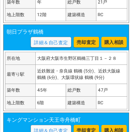
築年数
年
総戸数
21戸
地上階数
12階
建築構造
RC
朝日プラザ鶴橋
売却査定
購入相談
詳細＆自己査定
所在地
大阪府大阪市生野区鶴橋三丁目１－２８
近鉄難波・奈良線 鶴橋 (5分)、近鉄大阪線
最寄り駅
鶴橋 (6分)、大阪環状線 鶴橋 (9分)
築年数
45年
総戸数
47戸
地上階数
6階
建築構造
RC
キングマンション天王寺舟橋町
売却査定
購入相談
詳細＆自己査定