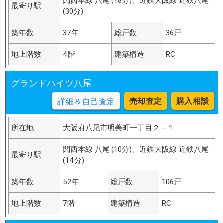
関西本線 八尾 (18分)、近鉄大阪線 近鉄八尾
最寄り駅
(30分)
築年数
37年
総戸数
36戸
地上階数
4階
建築構造
RC
グランドハイツ八尾
売却査定
購入相談
詳細＆自己査定
所在地
大阪府八尾市明美町一丁目２－１
関西本線 八尾 (10分)、近鉄大阪線 近鉄八尾
最寄り駅
(14分)
築年数
52年
総戸数
106戸
地上階数
7階
建築構造
RC