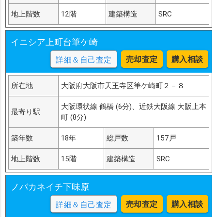
地上階数
12階
建築構造
SRC
イニシア上町台筆ケ崎
売却査定
購入相談
詳細＆自己査定
所在地
大阪府大阪市天王寺区筆ケ崎町２－８
大阪環状線 鶴橋 (6分)、近鉄大阪線 大阪上本
最寄り駅
町 (8分)
築年数
18年
総戸数
157戸
地上階数
15階
建築構造
SRC
ノバカネイチ下味原
売却査定
購入相談
詳細＆自己査定