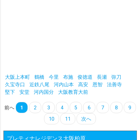
大阪上本町
鶴橋
今里
布施
俊徳道
長瀬
弥刀
久宝寺口
近鉄八尾
河内山本
高安
恩智
法善寺
堅下
安堂
河内国分
大阪教育大前
前へ
1
2
3
4
5
6
7
8
9
10
11
次へ
プレティナレジデンス大阪柏原