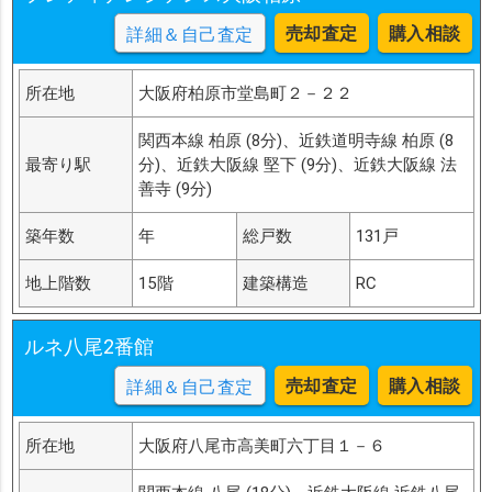
売却査定
購入相談
詳細＆自己査定
所在地
大阪府柏原市堂島町２－２２
関西本線 柏原 (8分)、近鉄道明寺線 柏原 (8
最寄り駅
分)、近鉄大阪線 堅下 (9分)、近鉄大阪線 法
善寺 (9分)
築年数
年
総戸数
131戸
地上階数
15階
建築構造
RC
ルネ八尾2番館
売却査定
購入相談
詳細＆自己査定
所在地
大阪府八尾市高美町六丁目１－６