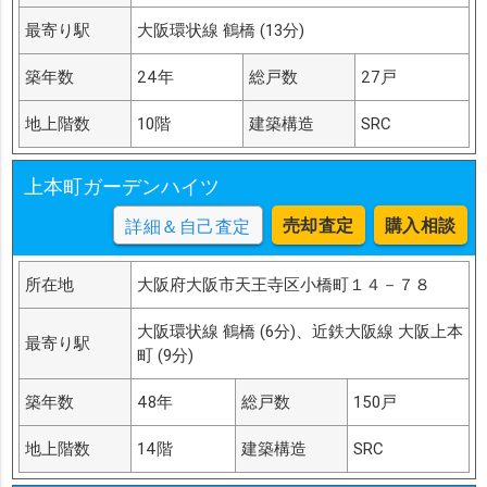
最寄り駅
大阪環状線 鶴橋 (13分)
築年数
24年
総戸数
27戸
地上階数
10階
建築構造
SRC
上本町ガーデンハイツ
売却査定
購入相談
詳細＆自己査定
所在地
大阪府大阪市天王寺区小橋町１４－７８
大阪環状線 鶴橋 (6分)、近鉄大阪線 大阪上本
最寄り駅
町 (9分)
築年数
48年
総戸数
150戸
地上階数
14階
建築構造
SRC