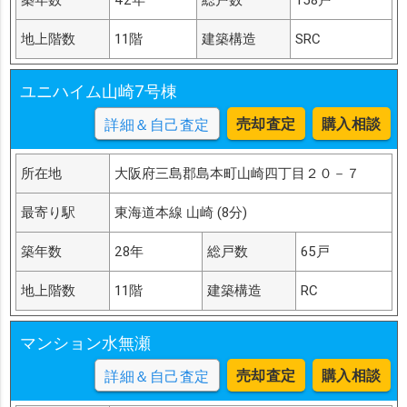
地上階数
11階
建築構造
SRC
ユニハイム山崎7号棟
売却査定
購入相談
詳細＆自己査定
所在地
大阪府三島郡島本町山崎四丁目２０－７
最寄り駅
東海道本線 山崎 (8分)
築年数
28年
総戸数
65戸
地上階数
11階
建築構造
RC
マンション水無瀬
売却査定
購入相談
詳細＆自己査定