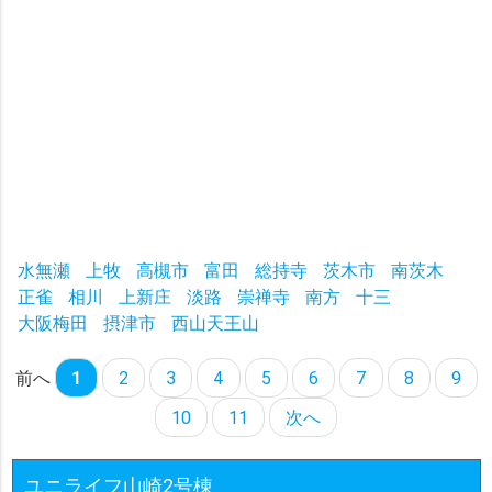
水無瀬
上牧
高槻市
富田
総持寺
茨木市
南茨木
正雀
相川
上新庄
淡路
崇禅寺
南方
十三
大阪梅田
摂津市
西山天王山
前へ
1
2
3
4
5
6
7
8
9
10
11
次へ
ユニライフ山崎2号棟