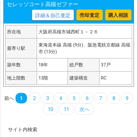
セレッソコート高槻ゼファー
売却査定
購入相談
詳細＆自己査定
所在地
大阪府高槻市城西町１－２６
東海道本線 高槻 (9分)、阪急電鉄京都線 高槻
最寄り駅
市 (13分)
築年数
18年
総戸数
37戸
地上階数
13階
建築構造
RC
前へ
1
2
3
4
5
6
7
8
9
10
11
次へ
サイト内検索