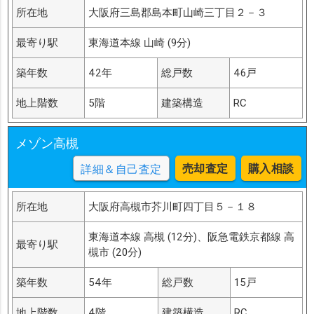
所在地
大阪府三島郡島本町山崎三丁目２－３
最寄り駅
東海道本線 山崎 (9分)
築年数
42年
総戸数
46戸
地上階数
5階
建築構造
RC
メゾン高槻
売却査定
購入相談
詳細＆自己査定
所在地
大阪府高槻市芥川町四丁目５－１８
東海道本線 高槻 (12分)、阪急電鉄京都線 高
最寄り駅
槻市 (20分)
築年数
54年
総戸数
15戸
地上階数
4階
建築構造
RC