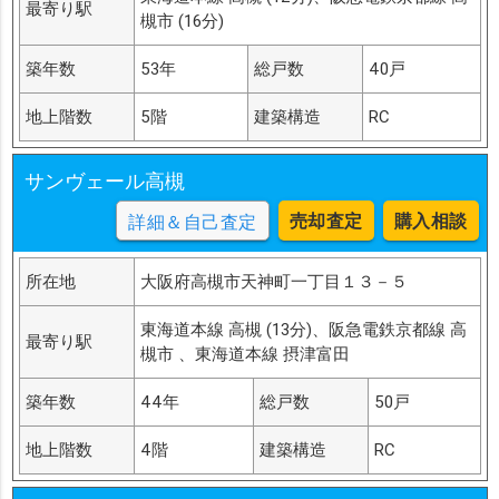
最寄り駅
槻市 (16分)
築年数
53年
総戸数
40戸
地上階数
5階
建築構造
RC
サンヴェール高槻
売却査定
購入相談
詳細＆自己査定
所在地
大阪府高槻市天神町一丁目１３－５
東海道本線 高槻 (13分)、阪急電鉄京都線 高
最寄り駅
槻市 、東海道本線 摂津富田
築年数
44年
総戸数
50戸
地上階数
4階
建築構造
RC