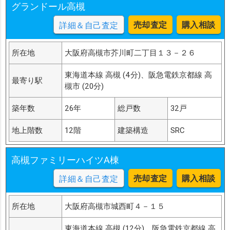
グランドール高槻
売却査定
購入相談
詳細＆自己査定
所在地
大阪府高槻市芥川町二丁目１３－２６
東海道本線 高槻 (4分)、阪急電鉄京都線 高
最寄り駅
槻市 (20分)
築年数
26年
総戸数
32戸
地上階数
12階
建築構造
SRC
高槻ファミリーハイツA棟
売却査定
購入相談
詳細＆自己査定
所在地
大阪府高槻市城西町４－１５
東海道本線 高槻 (12分)、阪急電鉄京都線 高