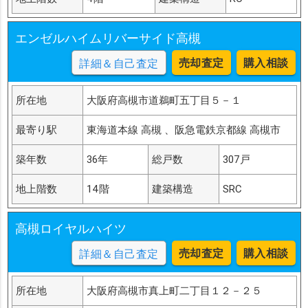
エンゼルハイムリバーサイド高槻
売却査定
購入相談
詳細＆自己査定
所在地
大阪府高槻市道鵜町五丁目５－１
最寄り駅
東海道本線 高槻 、阪急電鉄京都線 高槻市
築年数
36年
総戸数
307戸
地上階数
14階
建築構造
SRC
高槻ロイヤルハイツ
売却査定
購入相談
詳細＆自己査定
所在地
大阪府高槻市真上町二丁目１２－２５