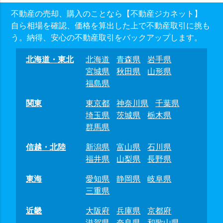
不動産の売却、購入のことなら【不動産ジカネット】
自ら相場を確認、価格を算出した上で不動産取引に挑も
う。納得、安心の不動産取引をバックアップします。
北海道・東北
北海道
青森県
岩手県
宮城県
秋田県
山形県
福島県
関東
東京都
神奈川県
千葉県
埼玉県
茨城県
栃木県
群馬県
信越・北陸
新潟県
富山県
石川県
福井県
山梨県
長野県
東海
愛知県
静岡県
岐阜県
三重県
近畿
大阪府
兵庫県
京都府
滋賀県
奈良県
和歌山県