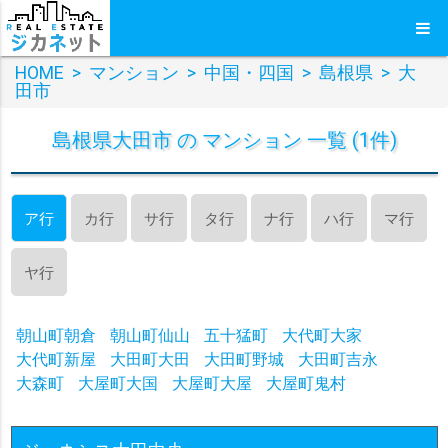
HOME
>
マンション
>
中国・四国
>
島根県
>
大
田市
島根県大田市 の マンション 一覧 (1件)
ア行
カ行
サ行
タ行
ナ行
ハ行
マ行
ヤ行
朝山町朝倉
朝山町仙山
五十猛町
大代町大家
大代町新屋
大田町大田
大田町野城
大田町吉永
大森町
大屋町大国
大屋町大屋
大屋町鬼村