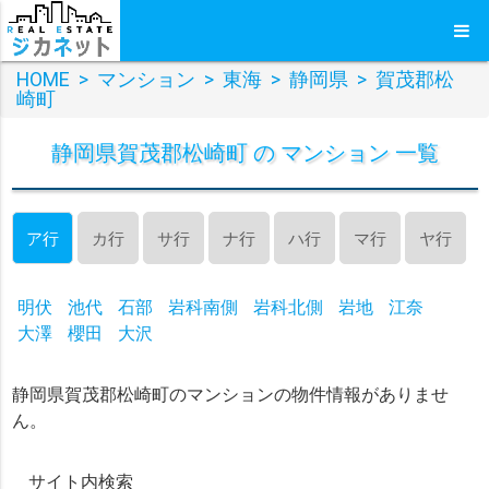
HOME
>
マンション
>
東海
>
静岡県
>
賀茂郡松
崎町
静岡県賀茂郡松崎町 の マンション 一覧
ア行
カ行
サ行
ナ行
ハ行
マ行
ヤ行
明伏
池代
石部
岩科南側
岩科北側
岩地
江奈
大澤
櫻田
大沢
静岡県賀茂郡松崎町のマンションの物件情報がありませ
ん。
サイト内検索