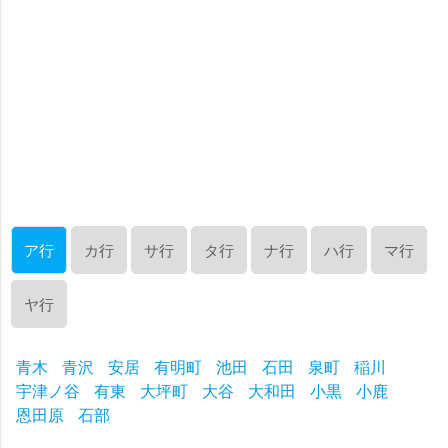
ア行
カ行
サ行
タ行
ナ行
ハ行
マ行
ヤ行
青木
青沢
安居
有明町
池田
石田
泉町
稲川
宇津ノ谷
有東
大坪町
大谷
大和田
小黒
小鹿
恩田原
石部