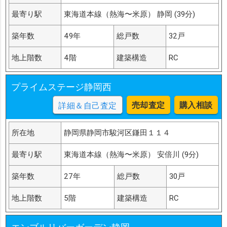
最寄り駅
東海道本線（熱海〜米原） 静岡 (39分)
築年数
49年
総戸数
32戸
地上階数
4階
建築構造
RC
プライムステージ静岡西
売却査定
購入相談
詳細＆自己査定
所在地
静岡県静岡市駿河区鎌田１１４
最寄り駅
東海道本線（熱海〜米原） 安倍川 (9分)
築年数
27年
総戸数
30戸
地上階数
5階
建築構造
RC