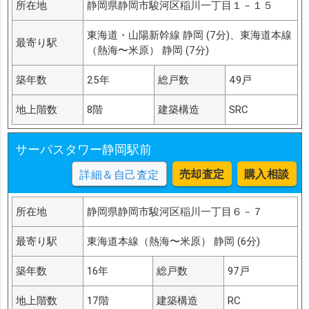
所在地
静岡県静岡市駿河区稲川一丁目１－１５
東海道・山陽新幹線 静岡 (7分)、東海道本線
最寄り駅
（熱海〜米原） 静岡 (7分)
築年数
25年
総戸数
49戸
地上階数
8階
建築構造
SRC
サーパスタワー静岡駅前
売却査定
購入相談
詳細＆自己査定
所在地
静岡県静岡市駿河区稲川一丁目６－７
最寄り駅
東海道本線（熱海〜米原） 静岡 (6分)
築年数
16年
総戸数
97戸
地上階数
17階
建築構造
RC