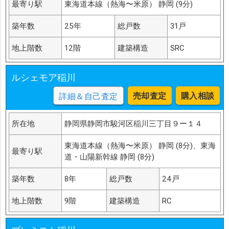
最寄り駅
東海道本線（熱海〜米原） 静岡 (9分)
築年数
25年
総戸数
31戸
地上階数
12階
建築構造
SRC
ルシェモア稲川
売却査定
購入相談
詳細＆自己査定
所在地
静岡県静岡市駿河区稲川三丁目９ー１４
東海道本線（熱海〜米原） 静岡 (8分)、東海
最寄り駅
道・山陽新幹線 静岡 (8分)
築年数
8年
総戸数
24戸
地上階数
9階
建築構造
RC