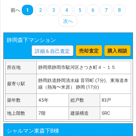
前へ
1
2
3
4
5
6
7
8
次へ
静岡森下マンション
売却査定
購入相談
詳細＆自己査定
所在地
静岡県静岡市駿河区さつき町４－１５
静岡鉄道静岡清水線 音羽町 (7分)、東海道本
最寄り駅
線（熱海〜米原） 静岡 (17分)
築年数
45年
総戸数
83戸
地上階数
7階
建築構造
SRC
シャルマン東森下B棟