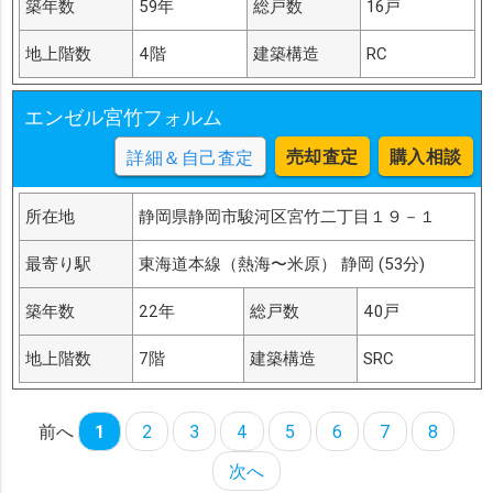
築年数
59年
総戸数
16戸
地上階数
4階
建築構造
RC
エンゼル宮竹フォルム
売却査定
購入相談
詳細＆自己査定
所在地
静岡県静岡市駿河区宮竹二丁目１９－１
最寄り駅
東海道本線（熱海〜米原） 静岡 (53分)
築年数
22年
総戸数
40戸
地上階数
7階
建築構造
SRC
前へ
1
2
3
4
5
6
7
8
次へ