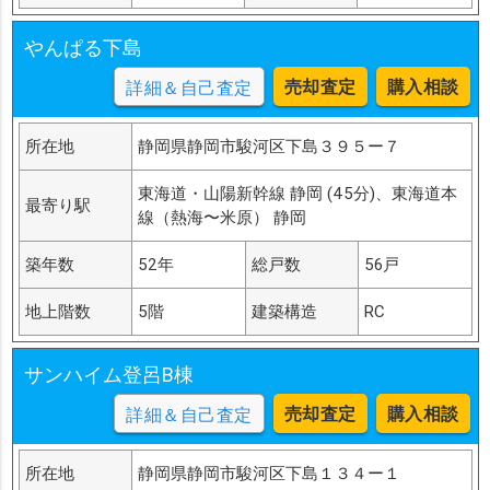
やんぱる下島
売却査定
購入相談
詳細＆自己査定
所在地
静岡県静岡市駿河区下島３９５ー７
東海道・山陽新幹線 静岡 (45分)、東海道本
最寄り駅
線（熱海〜米原） 静岡
築年数
52年
総戸数
56戸
地上階数
5階
建築構造
RC
サンハイム登呂B棟
売却査定
購入相談
詳細＆自己査定
所在地
静岡県静岡市駿河区下島１３４ー１