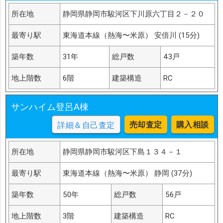
所在地
静岡県静岡市駿河区下川原六丁目２－２０
最寄り駅
東海道本線（熱海〜米原） 安倍川 (15分)
築年数
31年
総戸数
43戸
地上階数
6階
建築構造
RC
サンハイム登呂A棟
売却査定
購入相談
詳細＆自己査定
所在地
静岡県静岡市駿河区下島１３４－１
最寄り駅
東海道本線（熱海〜米原） 静岡 (37分)
築年数
50年
総戸数
56戸
地上階数
3階
建築構造
RC