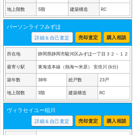
地上階数
5階
建築構造
RC
パーソンライフみずほ
売却査定
購入相談
詳細＆自己査定
所在地
静岡県静岡市駿河区みずほ一丁目３２－１２
最寄り駅
東海道本線（熱海〜米原） 安倍川 (6分)
築年数
38年
総戸数
23戸
地上階数
3階
建築構造
RC
ヴィラセイユー稲川
売却査定
購入相談
詳細＆自己査定