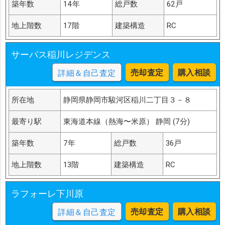
築年数
14年
総戸数
62戸
地上階数
17階
建築構造
RC
サーパス稲川レジデンス
売却査定
購入相談
詳細＆自己査定
所在地
静岡県静岡市駿河区稲川二丁目３－８
最寄り駅
東海道本線（熱海〜米原） 静岡 (7分)
築年数
7年
総戸数
36戸
地上階数
13階
建築構造
RC
ラフォーレ下川原
売却査定
購入相談
詳細＆自己査定