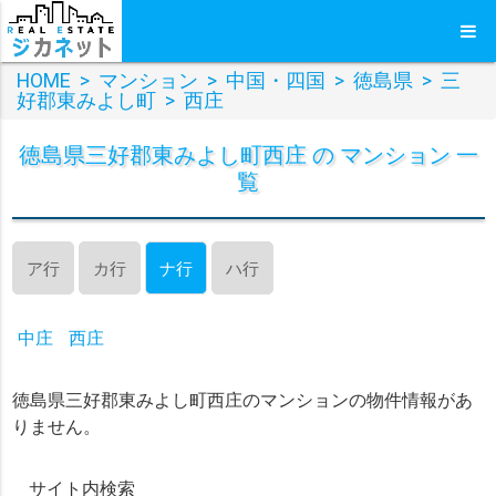
HOME
>
マンション
>
中国・四国
>
徳島県
>
三
好郡東みよし町
>
西庄
徳島県三好郡東みよし町西庄 の マンション 一
覧
ア行
カ行
ナ行
ハ行
中庄
西庄
徳島県三好郡東みよし町西庄のマンションの物件情報があ
りません。
サイト内検索