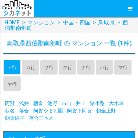
HOME
>
マンション
>
中国・四国
>
鳥取県
>
西
伯郡南部町
鳥取県西伯郡南部町 の マンション 一覧 (1件)
ア行
カ行
サ行
タ行
ナ行
ハ行
マ行
ヤ行
阿賀
浅井
朝金
池野
市山
井上
猪小路
大木屋
荻名
落合
阿賀やまと園
阿賀下阿賀
朝金上野
朝金縄平
落合三本木