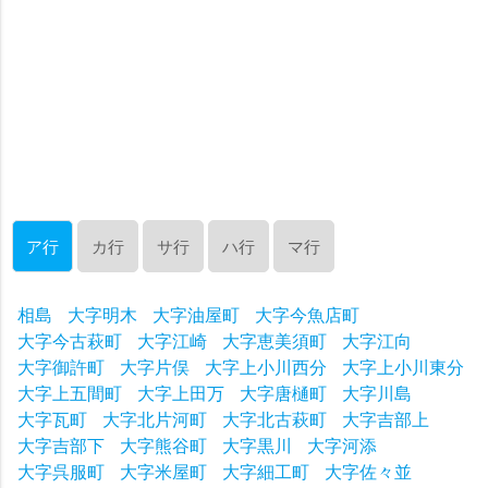
ア行
カ行
サ行
ハ行
マ行
相島
大字明木
大字油屋町
大字今魚店町
大字今古萩町
大字江崎
大字恵美須町
大字江向
大字御許町
大字片俣
大字上小川西分
大字上小川東分
大字上五間町
大字上田万
大字唐樋町
大字川島
大字瓦町
大字北片河町
大字北古萩町
大字吉部上
大字吉部下
大字熊谷町
大字黒川
大字河添
大字呉服町
大字米屋町
大字細工町
大字佐々並