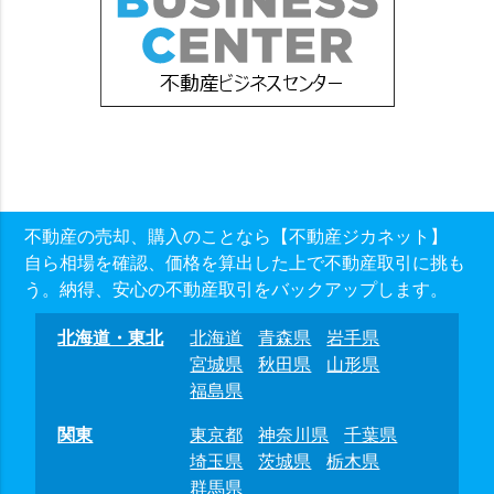
不動産の売却、購入のことなら【不動産ジカネット】
自ら相場を確認、価格を算出した上で不動産取引に挑も
う。納得、安心の不動産取引をバックアップします。
北海道・東北
北海道
青森県
岩手県
宮城県
秋田県
山形県
福島県
関東
東京都
神奈川県
千葉県
埼玉県
茨城県
栃木県
群馬県