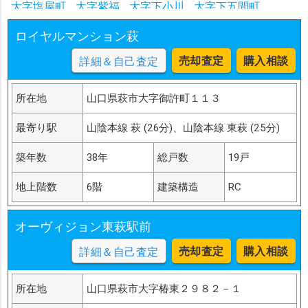
大字塩屋町
大字紫福
大字下小川
大字下五間町
大字下田万
大字須佐
大字鈴野川
大字高佐上
ロイヤルマンション萩
大字高佐下
大字樽屋町
大字椿東
大字椿
大字津守町
大字中小川
大字西田町
大字橋本町
大字浜崎新町
売却査定
購入相談
詳細＆自己査定
大字浜崎町
大字春若町
大字東田町
大字東浜崎町
大字土原
大字平安古町
大字福井上
大字福井下
所在地
山口県萩市大字御許町１１３
大字古魚店町
大字古萩町
大字堀内
大字南片河町
大字南古萩町
大字弥富上
大字弥富下
大字山田
最寄り駅
山陰本線 萩 (26分)、山陰本線 東萩 (25分)
大字吉田町
大井
大島
尾島
大字山田西沖田
大字椿鹿背ヶ坂
大字椿田村
大字椿東新川南区
築年数
38年
総戸数
19戸
大字椿東平方
大字椿東北前小畑
大字土原弘法寺
地上階数
6階
建築構造
RC
大字土原川島沖田
大字椿東越ケ浜１区
大字椿東香川津
大字椿東松本市
大字椿東上野
大字椿東新川東区
大字椿東船津
大字椿東前小畑１区
大字椿東中の倉
オーヴィジョン東萩駅前
大字椿東中津江
大字椿東椎原
大字椿東鶴江１区
売却査定
購入相談
詳細＆自己査定
大字椿東無田ケ原
大字椿東無田ケ原口
大字椿東目代
所在地
山口県萩市大字椿東２９８２－１