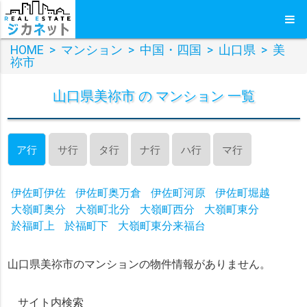
HOME
>
マンション
>
中国・四国
>
山口県
>
美
祢市
山口県美祢市 の マンション 一覧
ア行
サ行
タ行
ナ行
ハ行
マ行
伊佐町伊佐
伊佐町奥万倉
伊佐町河原
伊佐町堀越
大嶺町奥分
大嶺町北分
大嶺町西分
大嶺町東分
於福町上
於福町下
大嶺町東分来福台
山口県美祢市のマンションの物件情報がありません。
サイト内検索