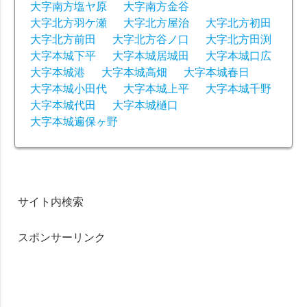
大字南方塩ヤ原
大字南方金谷
大字北方羽ケ瀬
大字北方屋治
大字北方初田
大字北方前田
大字北方谷ノ口
大字北方田渕
大字本城下平
大字本城居城田
大字本城口広
大字本城港
大字本城高畑
大字本城春日
大字本城小田代
大字本城上平
大字本城千野
大字本城代田
大字本城樋口
大字本城遍保ヶ野
サイト内検索
スポンサーリンク