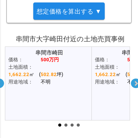
想定価格を算出する ▼
串間市大字崎田付近の土地売買事例
串間市崎田
串間
価格：
500万円
価格：
50
土地面積：
土地面積：
1,662.22
㎡ (
502.82
坪)
1,662.22
㎡ (
502.
用途地域：
不明
用途地域：
不明