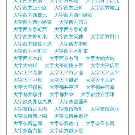
大字西方松清
大字西方松尾
大字西方上郡元
大字西方上小路
大字西方上町
大字西方城山
大字西方西郡元
大字西方西小路西
大字西方西小路東
大字西方西方
大字西方泉町西
大字西方泉町東
大字西方仲町東
大字西方天神
大字西方田口
大字西方穂佐ケ原
大字西方本町
大字西方本町西
大字西方本町東
大字西方木代
大字西方有明
大字大納大納
大字大納岬
大字大平胡桃ヶ野
大字大平広野
大字大平高則
大字大平市ノ瀬
大字大平大平
大字大平中原
大字大平風野
大字大平片野
大字大平揚原
大字都井宇戸
大字都井宮原
大字都井黒井
大字都井東
大字都井立宇津
大字奴久見奴久見
大字奈留園田
大字奈留古大内
大字奈留新町
大字奈留清水
大字奈留西ノ園
大字奈留仲別府
大字奈留堂園
大字奈留徳山
大字奈留奈留
大字奈留白坂
大字南方越ヶ谷