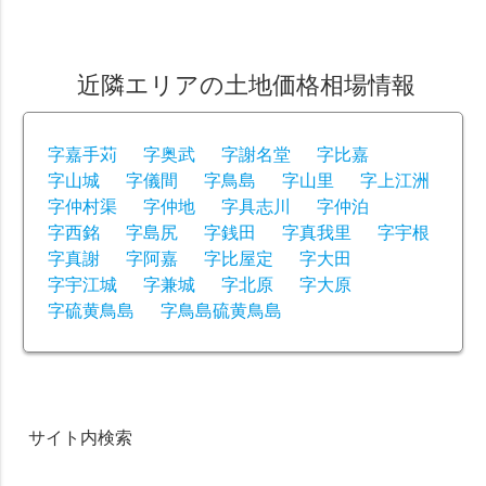
近隣エリアの土地価格相場情報
字嘉手苅
字奥武
字謝名堂
字比嘉
字山城
字儀間
字鳥島
字山里
字上江洲
字仲村渠
字仲地
字具志川
字仲泊
字西銘
字島尻
字銭田
字真我里
字宇根
字真謝
字阿嘉
字比屋定
字大田
字宇江城
字兼城
字北原
字大原
字硫黄鳥島
字鳥島硫黄鳥島
サイト内検索