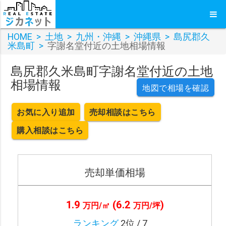
HOME
>
土地
>
九州・沖縄
>
沖縄県
>
島尻郡久
米島町
>
字謝名堂付近の土地相場情報
島尻郡久米島町字謝名堂付近の土地
相場情報
地図で相場を確認
お気に入り追加
売却相談はこちら
購入相談はこちら
売却単価相場
1.9
(6.2
)
万円/㎡
万円/坪
ランキング
2位 / 7