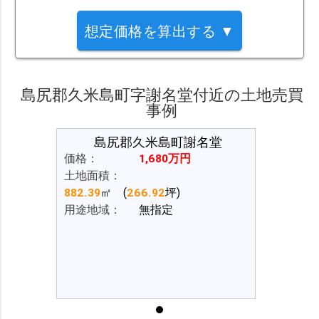
想定価格を算出する ▼
島尻郡久米島町字謝名堂付近の土地売買
事例
名堂
島尻郡久米島町謝名堂
島尻
価格：
1,680万円
価格：
土地面積：
土地面積：
882.39
㎡ (
266.92
坪)
882.39
㎡ 
用途地域：
無指定
用途地域：