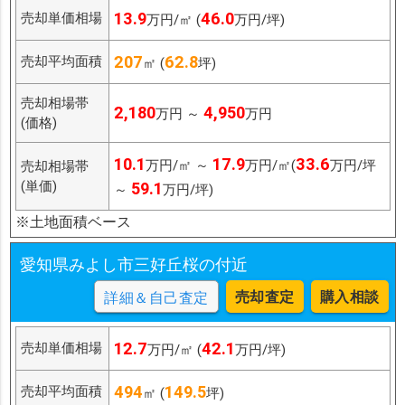
13.9
46.0
売却単価相場
万円/㎡ (
万円/坪)
207
62.8
売却平均面積
㎡ (
坪)
売却相場帯
2,180
4,950
万円 ～
万円
(価格)
10.1
17.9
33.6
万円/㎡ ～
万円/㎡(
万円/坪
売却相場帯
(単価)
59.1
～
万円/坪)
※土地面積ベース
愛知県みよし市三好丘桜の付近
売却査定
購入相談
詳細＆自己査定
12.7
42.1
売却単価相場
万円/㎡ (
万円/坪)
494
149.5
売却平均面積
㎡ (
坪)