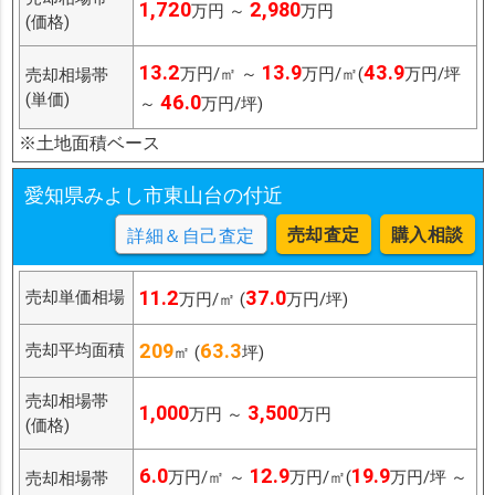
1,720
2,980
万円 ～
万円
(価格)
13.2
13.9
43.9
万円/㎡ ～
万円/㎡(
万円/坪
売却相場帯
(単価)
46.0
～
万円/坪)
※土地面積ベース
愛知県みよし市東山台の付近
売却査定
購入相談
詳細＆自己査定
11.2
37.0
売却単価相場
万円/㎡ (
万円/坪)
209
63.3
売却平均面積
㎡ (
坪)
売却相場帯
1,000
3,500
万円 ～
万円
(価格)
6.0
12.9
19.9
万円/㎡ ～
万円/㎡(
万円/坪 ～
売却相場帯