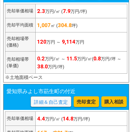
2.3
7.9
売却単価相場
万円/㎡ (
万円/坪)
1,007
304.8
売却平均面積
㎡ (
坪)
売却相場帯
120
9,114
万円 ～
万円
(価格)
0.2
11.5
0.8
万円/㎡ ～
万円/㎡(
万円/坪 ～
売却相場帯
(単価)
38.0
万円/坪)
※土地面積ベース
愛知県みよし市莇生町の付近
売却査定
購入相談
詳細＆自己査定
4.4
14.8
売却単価相場
万円/㎡ (
万円/坪)