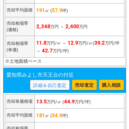
191
57.9
売却平均面積
㎡ (
坪)
売却相場帯
2,348
2,400
万円 ～
万円
(価格)
11.8
12.9
39.2
万円/㎡ ～
万円/㎡(
万円/坪
売却相場帯
(単価)
42.7
～
万円/坪)
※土地面積ベース
愛知県みよし市天王台の付近
売却査定
購入相談
詳細＆自己査定
13.5
44.9
売却単価相場
万円/㎡ (
万円/坪)
181
54.9
売却平均面積
㎡ (
坪)
売却相場帯