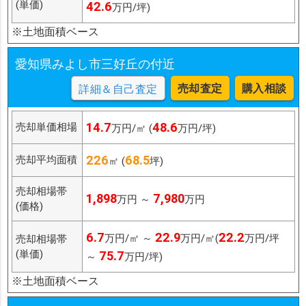
(単価)
42.6
万円/坪)
※土地面積ベース
愛知県みよし市三好丘の付近
売却査定
購入相談
詳細＆自己査定
14.7
48.6
売却単価相場
万円/㎡ (
万円/坪)
226
68.5
売却平均面積
㎡ (
坪)
売却相場帯
1,898
7,980
万円 ～
万円
(価格)
6.7
22.9
22.2
万円/㎡ ～
万円/㎡(
万円/坪
売却相場帯
(単価)
75.7
～
万円/坪)
※土地面積ベース