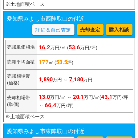
※土地面積ベース
愛知県みよし市西陣取山の付近
売却査定
購入相談
詳細＆自己査定
16.2
53.6
売却単価相場
万円/㎡ (
万円/坪)
177
53.5
売却平均面積
㎡ (
坪)
売却相場帯
1,890
7,180
万円 ～
万円
(価格)
13.0
20.1
43.1
万円/㎡ ～
万円/㎡(
万円/坪
売却相場帯
(単価)
66.4
～
万円/坪)
※土地面積ベース
愛知県みよし市東陣取山の付近