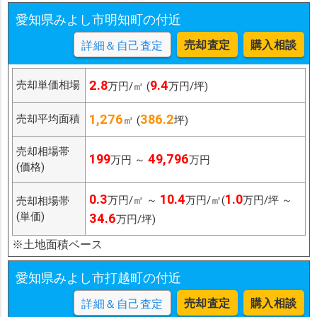
愛知県みよし市明知町の付近
売却査定
購入相談
詳細＆自己査定
2.8
9.4
売却単価相場
万円/㎡ (
万円/坪)
1,276
386.2
売却平均面積
㎡ (
坪)
売却相場帯
199
49,796
万円 ～
万円
(価格)
0.3
10.4
1.0
万円/㎡ ～
万円/㎡(
万円/坪 ～
売却相場帯
(単価)
34.6
万円/坪)
※土地面積ベース
愛知県みよし市打越町の付近
売却査定
購入相談
詳細＆自己査定