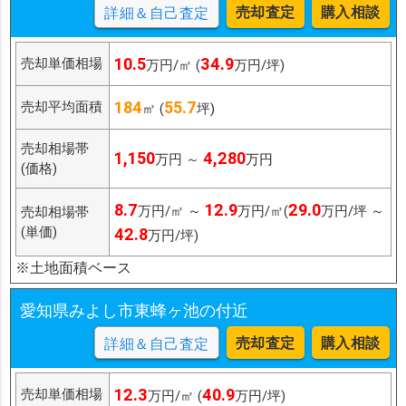
売却査定
購入相談
詳細＆自己査定
10.5
34.9
売却単価相場
万円/㎡ (
万円/坪)
184
55.7
売却平均面積
㎡ (
坪)
売却相場帯
1,150
4,280
万円 ～
万円
(価格)
8.7
12.9
29.0
万円/㎡ ～
万円/㎡(
万円/坪 ～
売却相場帯
(単価)
42.8
万円/坪)
※土地面積ベース
愛知県みよし市東蜂ヶ池の付近
売却査定
購入相談
詳細＆自己査定
12.3
40.9
売却単価相場
万円/㎡ (
万円/坪)