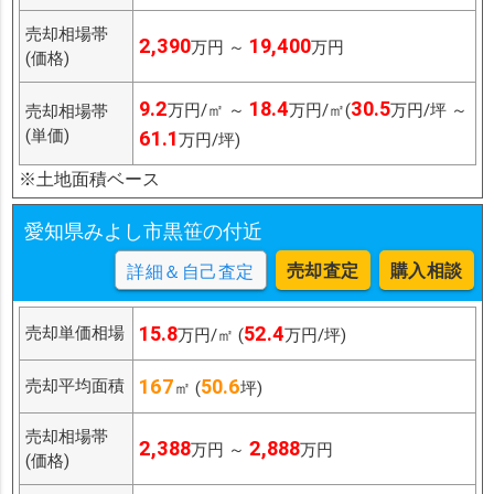
売却相場帯
2,390
19,400
万円 ～
万円
(価格)
9.2
18.4
30.5
万円/㎡ ～
万円/㎡(
万円/坪 ～
売却相場帯
(単価)
61.1
万円/坪)
※土地面積ベース
愛知県みよし市黒笹の付近
売却査定
購入相談
詳細＆自己査定
15.8
52.4
売却単価相場
万円/㎡ (
万円/坪)
167
50.6
売却平均面積
㎡ (
坪)
売却相場帯
2,388
2,888
万円 ～
万円
(価格)