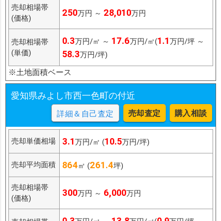
売却相場帯
250
28,010
万円 ～
万円
(価格)
0.3
17.6
1.1
万円/㎡ ～
万円/㎡(
万円/坪 ～
売却相場帯
(単価)
58.3
万円/坪)
※土地面積ベース
愛知県みよし市西一色町の付近
売却査定
購入相談
詳細＆自己査定
3.1
10.5
売却単価相場
万円/㎡ (
万円/坪)
864
261.4
売却平均面積
㎡ (
坪)
売却相場帯
300
6,000
万円 ～
万円
(価格)
0.3
13.8
0.9