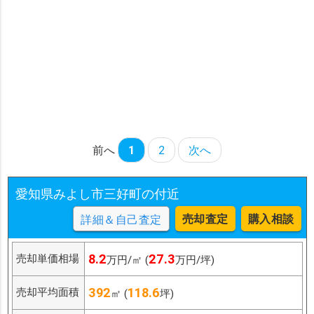
前へ
1
2
次へ
愛知県みよし市三好町の付近
売却査定
購入相談
詳細＆自己査定
8.2
27.3
売却単価相場
万円/㎡ (
万円/坪)
392
118.6
売却平均面積
㎡ (
坪)