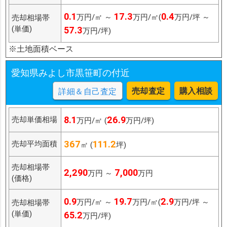
0.1
17.3
0.4
万円/㎡ ～
万円/㎡(
万円/坪 ～
売却相場帯
(単価)
57.3
万円/坪)
※土地面積ベース
愛知県みよし市黒笹町の付近
売却査定
購入相談
詳細＆自己査定
8.1
26.9
売却単価相場
万円/㎡ (
万円/坪)
367
111.2
売却平均面積
㎡ (
坪)
売却相場帯
2,290
7,000
万円 ～
万円
(価格)
0.9
19.7
2.9
万円/㎡ ～
万円/㎡(
万円/坪 ～
売却相場帯
(単価)
65.2
万円/坪)