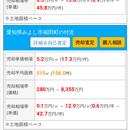
万円/㎡ ～
万円/㎡(
万円/坪 ～
売却相場帯
(単価)
45.8
万円/坪)
※土地面積ベース
愛知県みよし市福田町の付近
売却査定
購入相談
詳細＆自己査定
5.2
17.3
売却単価相場
万円/㎡ (
万円/坪)
515
156.0
売却平均面積
㎡ (
坪)
売却相場帯
280
8,355
万円 ～
万円
(価格)
0.1
12.9
0.6
万円/㎡ ～
万円/㎡(
万円/坪 ～
売却相場帯
(単価)
42.7
万円/坪)
※土地面積ベース