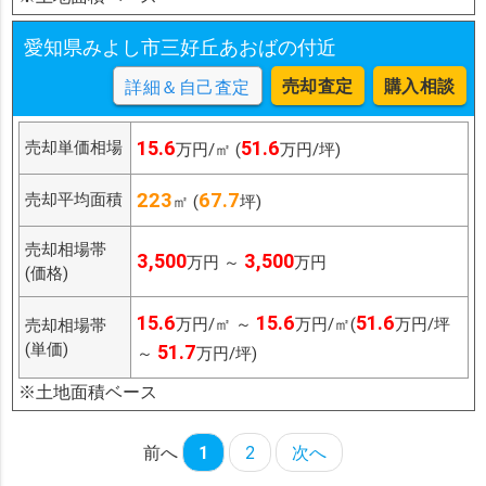
愛知県みよし市三好丘あおばの付近
売却査定
購入相談
詳細＆自己査定
15.6
51.6
売却単価相場
万円/㎡ (
万円/坪)
223
67.7
売却平均面積
㎡ (
坪)
売却相場帯
3,500
3,500
万円 ～
万円
(価格)
15.6
15.6
51.6
万円/㎡ ～
万円/㎡(
万円/坪
売却相場帯
(単価)
51.7
～
万円/坪)
※土地面積ベース
前へ
1
2
次へ