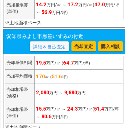
14.2
17.2
47.0
万円/㎡ ～
万円/㎡(
万円/坪
売却相場帯
(単価)
56.9
～
万円/坪)
※土地面積ベース
愛知県みよし市黒笹いずみの付近
売却査定
購入相談
詳細＆自己査定
19.5
64.7
売却単価相場
万円/㎡ (
万円/坪)
170
51.6
売却平均面積
㎡ (
坪)
売却相場帯
2,080
9,880
万円 ～
万円
(価格)
15.5
24.3
51.4
万円/㎡ ～
万円/㎡(
万円/坪
売却相場帯
(単価)
80.6
～
万円/坪)
※土地面積ベース