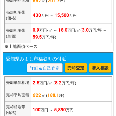
667
201.7
売却平均面積
㎡ (
坪)
売却相場帯
430
15,500
万円 ～
万円
(価格)
0.9
18.0
3.0
万円/㎡ ～
万円/㎡(
万円/坪 ～
売却相場帯
(単価)
59.5
万円/坪)
※土地面積ベース
愛知県みよし市福谷町の付近
売却査定
購入相談
詳細＆自己査定
2.5
8.2
売却単価相場
万円/㎡ (
万円/坪)
622
188.1
売却平均面積
㎡ (
坪)
売却相場帯
100
5,890
万円 ～
万円
(価格)