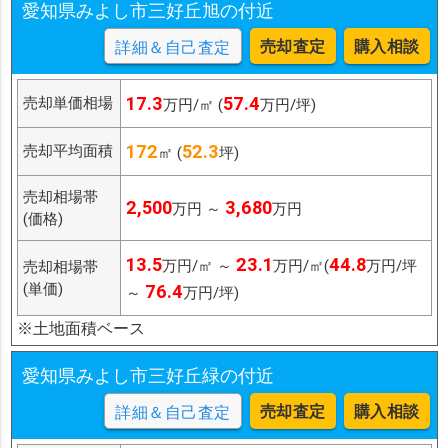
愛知県みよし市三好丘旭の付近
売却査定
購入相談
詳細＆自己査定
17.3
57.4
売却単価相場
万円/㎡ (
万円/坪)
172
52.3
売却平均面積
㎡ (
坪)
売却相場帯
2,500
3,680
万円 ～
万円
(価格)
13.5
23.1
44.8
万円/㎡ ～
万円/㎡(
万円/坪
売却相場帯
(単価)
76.4
～
万円/坪)
※土地面積ベース
愛知県みよし市三好丘緑の付近
売却査定
購入相談
詳細＆自己査定