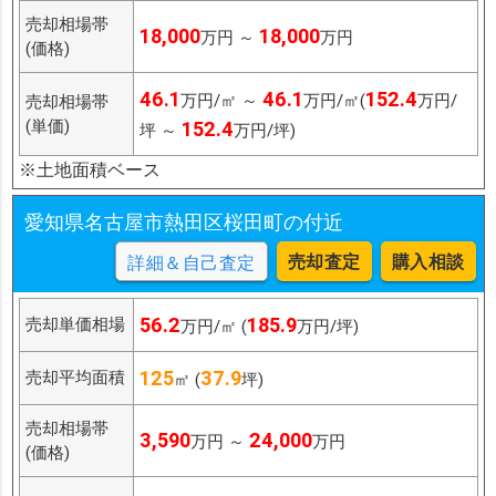
売却相場帯
18,000
18,000
万円 ～
万円
(価格)
46.1
46.1
152.4
万円/㎡ ～
万円/㎡(
万円/
売却相場帯
(単価)
152.4
坪 ～
万円/坪)
※土地面積ベース
愛知県名古屋市熱田区桜田町の付近
売却査定
購入相談
詳細＆自己査定
56.2
185.9
売却単価相場
万円/㎡ (
万円/坪)
125
37.9
売却平均面積
㎡ (
坪)
売却相場帯
3,590
24,000
万円 ～
万円
(価格)