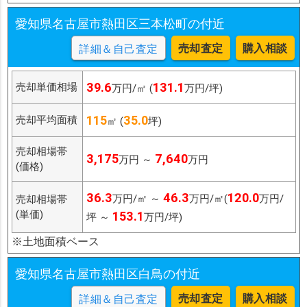
愛知県名古屋市熱田区三本松町の付近
売却査定
購入相談
詳細＆自己査定
39.6
131.1
売却単価相場
万円/㎡ (
万円/坪)
115
35.0
売却平均面積
㎡ (
坪)
売却相場帯
3,175
7,640
万円 ～
万円
(価格)
36.3
46.3
120.0
万円/㎡ ～
万円/㎡(
万円/
売却相場帯
(単価)
153.1
坪 ～
万円/坪)
※土地面積ベース
愛知県名古屋市熱田区白鳥の付近
売却査定
購入相談
詳細＆自己査定