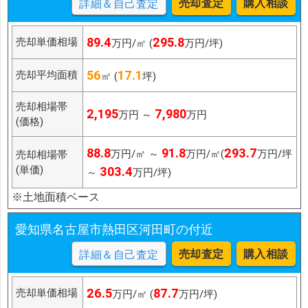
売却査定
購入相談
詳細＆自己査定
89.4
295.8
売却単価相場
万円/㎡ (
万円/坪)
56
17.1
売却平均面積
㎡ (
坪)
売却相場帯
2,195
7,980
万円 ～
万円
(価格)
88.8
91.8
293.7
万円/㎡ ～
万円/㎡(
万円/坪
売却相場帯
(単価)
303.4
～
万円/坪)
※土地面積ベース
愛知県名古屋市熱田区河田町の付近
売却査定
購入相談
詳細＆自己査定
26.5
87.7
売却単価相場
万円/㎡ (
万円/坪)