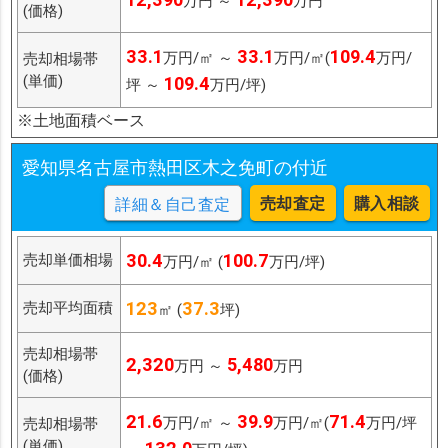
万円 ～
万円
(価格)
33.1
33.1
109.4
万円/㎡ ～
万円/㎡(
万円/
売却相場帯
(単価)
109.4
坪 ～
万円/坪)
※土地面積ベース
愛知県名古屋市熱田区木之免町の付近
売却査定
購入相談
詳細＆自己査定
30.4
100.7
売却単価相場
万円/㎡ (
万円/坪)
123
37.3
売却平均面積
㎡ (
坪)
売却相場帯
2,320
5,480
万円 ～
万円
(価格)
21.6
39.9
71.4
万円/㎡ ～
万円/㎡(
万円/坪
売却相場帯
(単価)