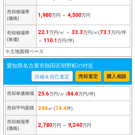
売却相場帯
1,980
4,500
万円 ～
万円
(価格)
22.1
33.3
73.1
万円/㎡ ～
万円/㎡(
万円/坪
売却相場帯
(単価)
110.1
～
万円/坪)
※土地面積ベース
愛知県名古屋市熱田区明野町の付近
売却査定
購入相談
詳細＆自己査定
25.6
84.6
売却単価相場
万円/㎡ (
万円/坪)
246
74.4
売却平均面積
㎡ (
坪)
売却相場帯
2,780
9,240
万円 ～
万円
(価格)