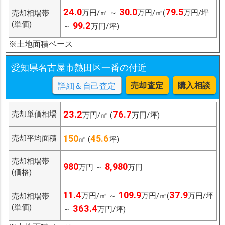
24.0
30.0
79.5
万円/㎡ ～
万円/㎡(
万円/坪
売却相場帯
(単価)
99.2
～
万円/坪)
※土地面積ベース
愛知県名古屋市熱田区一番の付近
売却査定
購入相談
詳細＆自己査定
23.2
76.7
売却単価相場
万円/㎡ (
万円/坪)
150
45.6
売却平均面積
㎡ (
坪)
売却相場帯
980
8,980
万円 ～
万円
(価格)
11.4
109.9
37.9
万円/㎡ ～
万円/㎡(
万円/坪
売却相場帯
(単価)
363.4
～
万円/坪)