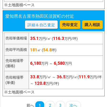
※土地面積ベース
愛知県名古屋市熱田区須賀町の付近
売却査定
購入相談
詳細＆自己査定
35.1
116.3
売却単価相場
万円/㎡ (
万円/坪)
181
54.8
売却平均面積
㎡ (
坪)
売却相場帯
6,180
6,580
万円 ～
万円
(価格)
33.8
36.5
111.9
万円/㎡ ～
万円/㎡(
万円/坪
売却相場帯
(単価)
120.8
～
万円/坪)
※土地面積ベース
前へ
1
2
3
次へ