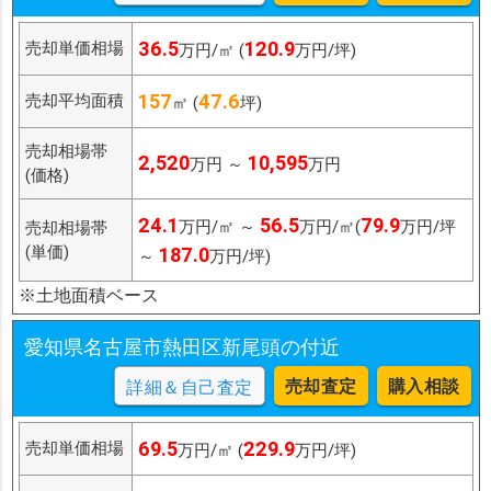
36.5
120.9
売却単価相場
万円/㎡ (
万円/坪)
157
47.6
売却平均面積
㎡ (
坪)
売却相場帯
2,520
10,595
万円 ～
万円
(価格)
24.1
56.5
79.9
万円/㎡ ～
万円/㎡(
万円/坪
売却相場帯
(単価)
187.0
～
万円/坪)
※土地面積ベース
愛知県名古屋市熱田区新尾頭の付近
売却査定
購入相談
詳細＆自己査定
69.5
229.9
売却単価相場
万円/㎡ (
万円/坪)