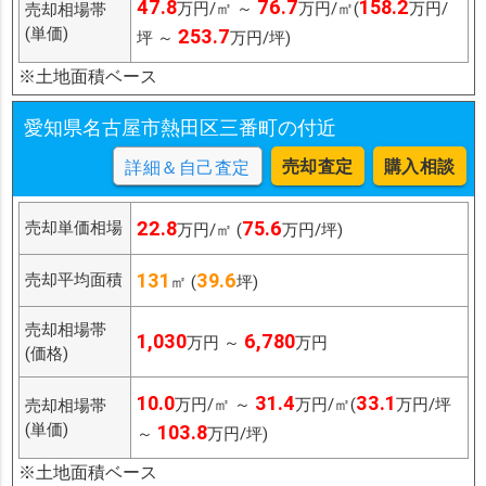
47.8
76.7
158.2
万円/㎡ ～
万円/㎡(
万円/
売却相場帯
(単価)
253.7
坪 ～
万円/坪)
※土地面積ベース
愛知県名古屋市熱田区三番町の付近
売却査定
購入相談
詳細＆自己査定
22.8
75.6
売却単価相場
万円/㎡ (
万円/坪)
131
39.6
売却平均面積
㎡ (
坪)
売却相場帯
1,030
6,780
万円 ～
万円
(価格)
10.0
31.4
33.1
万円/㎡ ～
万円/㎡(
万円/坪
売却相場帯
(単価)
103.8
～
万円/坪)
※土地面積ベース