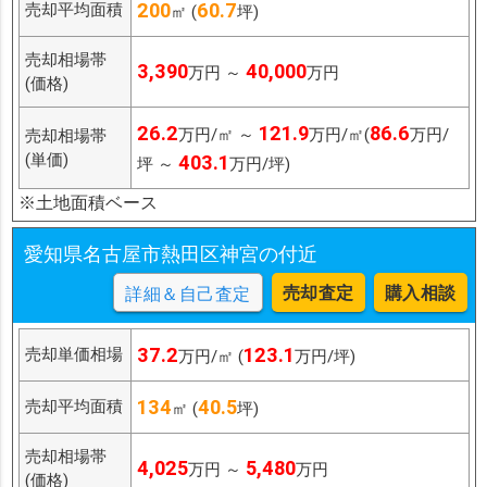
200
60.7
売却平均面積
㎡ (
坪)
売却相場帯
3,390
40,000
万円 ～
万円
(価格)
26.2
121.9
86.6
万円/㎡ ～
万円/㎡(
万円/
売却相場帯
(単価)
403.1
坪 ～
万円/坪)
※土地面積ベース
愛知県名古屋市熱田区神宮の付近
売却査定
購入相談
詳細＆自己査定
37.2
123.1
売却単価相場
万円/㎡ (
万円/坪)
134
40.5
売却平均面積
㎡ (
坪)
売却相場帯
4,025
5,480
万円 ～
万円
(価格)