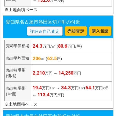
132.0
～
万円/坪)
※土地面積ベース
愛知県名古屋市熱田区切戸町の付近
売却査定
購入相談
詳細＆自己査定
24.3
80.6
売却単価相場
万円/㎡ (
万円/坪)
206
62.5
売却平均面積
㎡ (
坪)
売却相場帯
2,210
14,250
万円 ～
万円
(価格)
19.4
34.3
64.1
万円/㎡ ～
万円/㎡(
万円/坪
売却相場帯
(単価)
113.4
～
万円/坪)
※土地面積ベース