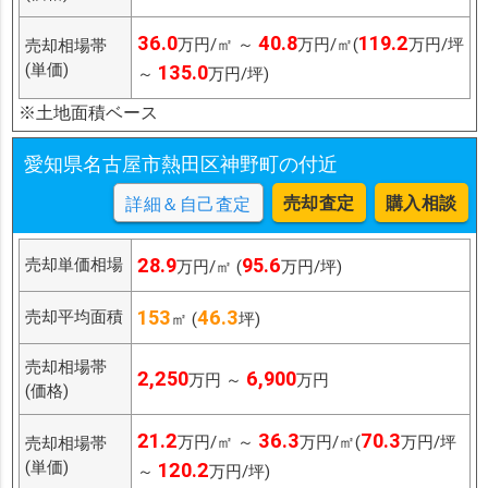
36.0
40.8
119.2
万円/㎡ ～
万円/㎡(
万円/坪
売却相場帯
(単価)
135.0
～
万円/坪)
※土地面積ベース
愛知県名古屋市熱田区神野町の付近
売却査定
購入相談
詳細＆自己査定
28.9
95.6
売却単価相場
万円/㎡ (
万円/坪)
153
46.3
売却平均面積
㎡ (
坪)
売却相場帯
2,250
6,900
万円 ～
万円
(価格)
21.2
36.3
70.3
万円/㎡ ～
万円/㎡(
万円/坪
売却相場帯
(単価)
120.2
～
万円/坪)