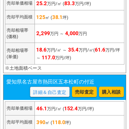
25.2
83.3
売却単価相場
万円/㎡ (
万円/坪)
125
38.1
売却平均面積
㎡ (
坪)
売却相場帯
2,299
4,000
万円 ～
万円
(価格)
18.6
35.4
61.6
万円/㎡ ～
万円/㎡(
万円/坪
売却相場帯
(単価)
117.0
～
万円/坪)
※土地面積ベース
愛知県名古屋市熱田区五本松町の付近
売却査定
購入相談
詳細＆自己査定
46.1
152.4
売却単価相場
万円/㎡ (
万円/坪)
390
118.0
売却平均面積
㎡ (
坪)