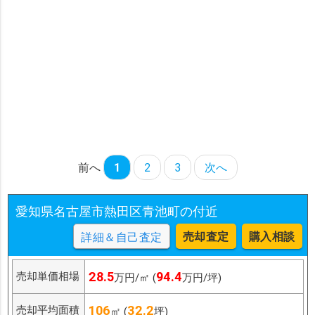
前へ
1
2
3
次へ
愛知県名古屋市熱田区青池町の付近
売却査定
購入相談
詳細＆自己査定
28.5
94.4
売却単価相場
万円/㎡ (
万円/坪)
106
32.2
売却平均面積
㎡ (
坪)