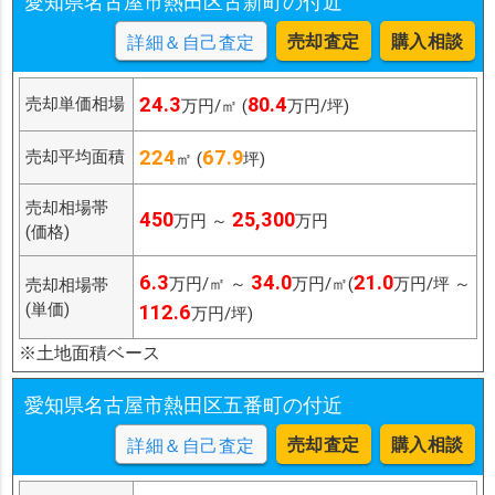
愛知県名古屋市熱田区古新町の付近
売却査定
購入相談
詳細＆自己査定
24.3
80.4
売却単価相場
万円/㎡ (
万円/坪)
224
67.9
売却平均面積
㎡ (
坪)
売却相場帯
450
25,300
万円 ～
万円
(価格)
6.3
34.0
21.0
万円/㎡ ～
万円/㎡(
万円/坪 ～
売却相場帯
(単価)
112.6
万円/坪)
※土地面積ベース
愛知県名古屋市熱田区五番町の付近
売却査定
購入相談
詳細＆自己査定