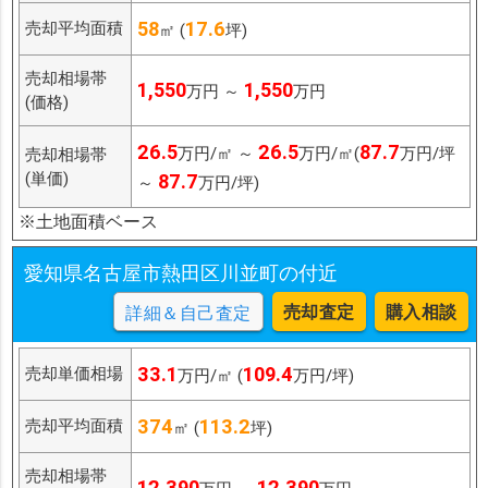
58
17.6
売却平均面積
㎡ (
坪)
売却相場帯
1,550
1,550
万円 ～
万円
(価格)
26.5
26.5
87.7
万円/㎡ ～
万円/㎡(
万円/坪
売却相場帯
(単価)
87.7
～
万円/坪)
※土地面積ベース
愛知県名古屋市熱田区川並町の付近
売却査定
購入相談
詳細＆自己査定
33.1
109.4
売却単価相場
万円/㎡ (
万円/坪)
374
113.2
売却平均面積
㎡ (
坪)
売却相場帯
12,390
12,390