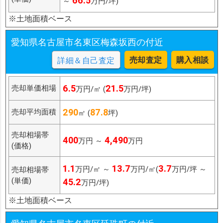
66.5
～
万円/坪)
※土地面積ベース
愛知県名古屋市名東区梅森坂西の付近
売却査定
購入相談
詳細＆自己査定
6.5
21.5
売却単価相場
万円/㎡ (
万円/坪)
290
87.8
売却平均面積
㎡ (
坪)
売却相場帯
400
4,490
万円 ～
万円
(価格)
1.1
13.7
3.7
万円/㎡ ～
万円/㎡(
万円/坪 ～
売却相場帯
(単価)
45.2
万円/坪)
※土地面積ベース