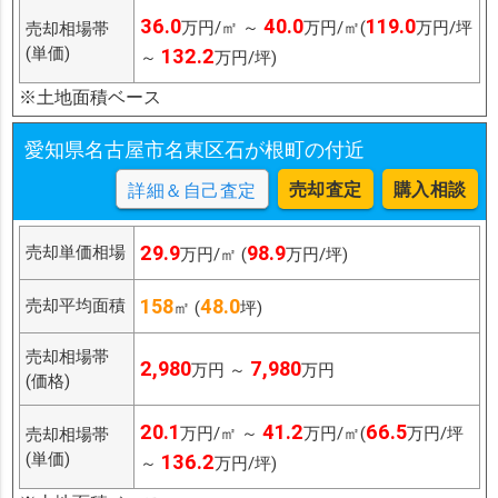
36.0
40.0
119.0
万円/㎡ ～
万円/㎡(
万円/坪
売却相場帯
(単価)
132.2
～
万円/坪)
※土地面積ベース
愛知県名古屋市名東区石が根町の付近
売却査定
購入相談
詳細＆自己査定
29.9
98.9
売却単価相場
万円/㎡ (
万円/坪)
158
48.0
売却平均面積
㎡ (
坪)
売却相場帯
2,980
7,980
万円 ～
万円
(価格)
20.1
41.2
66.5
万円/㎡ ～
万円/㎡(
万円/坪
売却相場帯
(単価)
136.2
～
万円/坪)