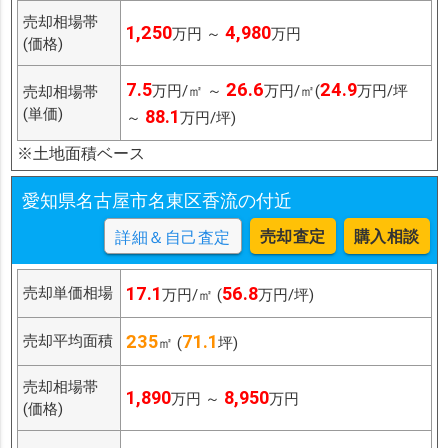
売却相場帯
1,250
4,980
万円 ～
万円
(価格)
7.5
26.6
24.9
万円/㎡ ～
万円/㎡(
万円/坪
売却相場帯
(単価)
88.1
～
万円/坪)
※土地面積ベース
愛知県名古屋市名東区香流の付近
売却査定
購入相談
詳細＆自己査定
17.1
56.8
売却単価相場
万円/㎡ (
万円/坪)
235
71.1
売却平均面積
㎡ (
坪)
売却相場帯
1,890
8,950
万円 ～
万円
(価格)