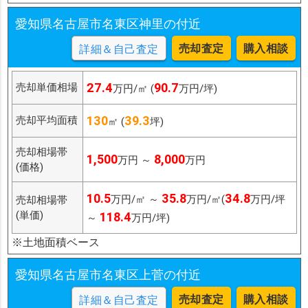
愛知県名古屋市名東区神里の付近
売却査定
購入相談
詳細＆自己査定
27.4
90.7
売却単価相場
万円/㎡ (
万円/坪)
130
39.3
売却平均面積
㎡ (
坪)
売却相場帯
1,500
8,000
万円 ～
万円
(価格)
10.5
35.8
34.8
万円/㎡ ～
万円/㎡(
万円/坪
売却相場帯
(単価)
118.4
～
万円/坪)
※土地面積ベース
愛知県名古屋市名東区上菅の付近
売却査定
購入相談
詳細＆自己査定