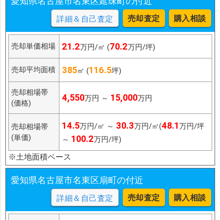
愛知県名古屋市名東区延珠町の付近
売却査定
購入相談
詳細＆自己査定
21.2
70.2
売却単価相場
万円/㎡ (
万円/坪)
385
116.5
売却平均面積
㎡ (
坪)
売却相場帯
4,550
15,000
万円 ～
万円
(価格)
14.5
30.3
48.1
万円/㎡ ～
万円/㎡(
万円/坪
売却相場帯
(単価)
100.2
～
万円/坪)
※土地面積ベース
愛知県名古屋市名東区扇町の付近
売却査定
購入相談
詳細＆自己査定