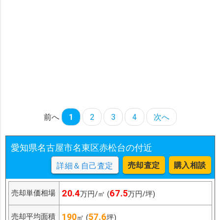
前へ
1
2
3
4
次へ
愛知県名古屋市名東区赤松台の付近
売却査定
購入相談
詳細＆自己査定
20.4
67.5
売却単価相場
万円/㎡ (
万円/坪)
190
57.6
売却平均面積
㎡ (
坪)