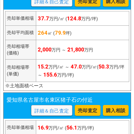
売却査定
購入相談
詳細＆自己査定
37.7
124.8
売却単価相場
万円/㎡ (
万円/坪)
264
79.9
売却平均面積
㎡ (
坪)
売却相場帯
2,000
21,800
万円 ～
万円
(価格)
15.2
47.0
50.3
万円/㎡ ～
万円/㎡(
万円/坪
売却相場帯
(単価)
155.6
～
万円/坪)
※土地面積ベース
愛知県名古屋市名東区猪子石の付近
売却査定
購入相談
詳細＆自己査定
16.9
56.1
売却単価相場
万円/㎡ (
万円/坪)