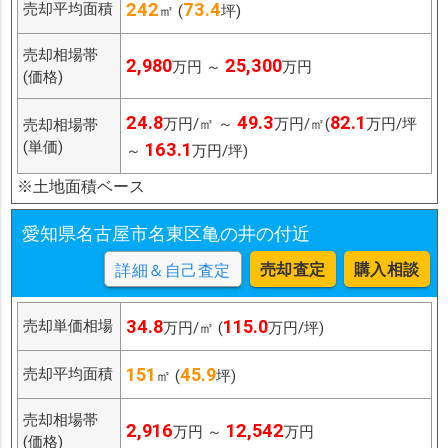
242
73.4
売却平均面積
㎡ (
坪)
売却相場帯
2,980
25,300
万円 ～
万円
(価格)
24.8
49.3
82.1
万円/㎡ ～
万円/㎡(
万円/坪
売却相場帯
(単価)
163.1
～
万円/坪)
※土地面積ベース
愛知県名古屋市名東区亀の井の付近
売却査定
購入相談
詳細＆自己査定
34.8
115.0
売却単価相場
万円/㎡ (
万円/坪)
151
45.9
売却平均面積
㎡ (
坪)
売却相場帯
2,916
12,542
万円 ～
万円
(価格)