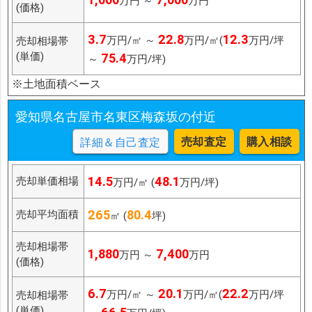
万円 ～
万円
(価格)
3.7
22.8
12.3
万円/㎡ ～
万円/㎡(
万円/坪
売却相場帯
(単価)
75.4
～
万円/坪)
※土地面積ベース
愛知県名古屋市名東区梅森坂の付近
売却査定
購入相談
詳細＆自己査定
14.5
48.1
売却単価相場
万円/㎡ (
万円/坪)
265
80.4
売却平均面積
㎡ (
坪)
売却相場帯
1,880
7,400
万円 ～
万円
(価格)
6.7
20.1
22.2
万円/㎡ ～
万円/㎡(
万円/坪
売却相場帯
(単価)