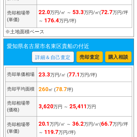
22.0
53.3
72.7
万円/㎡ ～
万円/㎡(
万円/坪
売却相場帯
(単価)
176.4
～
万円/坪)
※土地面積ベース
愛知県名古屋市名東区貴船の付近
売却査定
購入相談
詳細＆自己査定
23.3
77.1
売却単価相場
万円/㎡ (
万円/坪)
260
78.7
売却平均面積
㎡ (
坪)
売却相場帯
3,620
25,411
万円 ～
万円
(価格)
20.1
36.2
66.7
万円/㎡ ～
万円/㎡(
万円/坪
売却相場帯
(単価)
119.7
～
万円/坪)