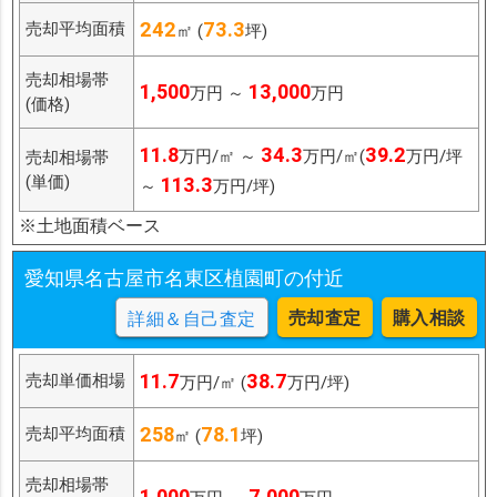
242
73.3
売却平均面積
㎡ (
坪)
売却相場帯
1,500
13,000
万円 ～
万円
(価格)
11.8
34.3
39.2
万円/㎡ ～
万円/㎡(
万円/坪
売却相場帯
(単価)
113.3
～
万円/坪)
※土地面積ベース
愛知県名古屋市名東区植園町の付近
売却査定
購入相談
詳細＆自己査定
11.7
38.7
売却単価相場
万円/㎡ (
万円/坪)
258
78.1
売却平均面積
㎡ (
坪)
売却相場帯
1,000
7,000