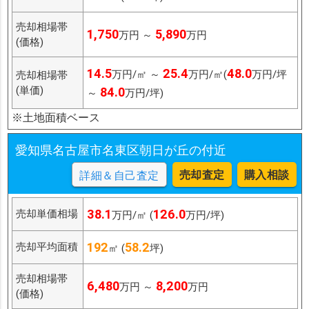
売却相場帯
1,750
5,890
万円 ～
万円
(価格)
14.5
25.4
48.0
万円/㎡ ～
万円/㎡(
万円/坪
売却相場帯
(単価)
84.0
～
万円/坪)
※土地面積ベース
愛知県名古屋市名東区朝日が丘の付近
売却査定
購入相談
詳細＆自己査定
38.1
126.0
売却単価相場
万円/㎡ (
万円/坪)
192
58.2
売却平均面積
㎡ (
坪)
売却相場帯
6,480
8,200
万円 ～
万円
(価格)