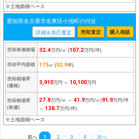
※土地面積ベース
愛知県名古屋市名東区小池町の付近
売却査定
購入相談
詳細＆自己査定
32.4
107.2
売却単価相場
万円/㎡ (
万円/坪)
175
52.9
売却平均面積
㎡ (
坪)
売却相場帯
3,910
10,100
万円 ～
万円
(価格)
27.8
41.9
91.9
万円/㎡ ～
万円/㎡(
万円/坪
売却相場帯
(単価)
138.7
～
万円/坪)
※土地面積ベース
前へ
1
2
3
4
次へ