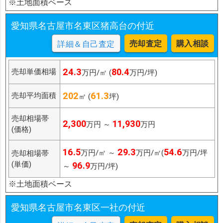
※土地面積ベース
愛知県名古屋市名東区猪高台の付近
売却査定
購入相談
詳細＆自己査定
24.3
80.4
売却単価相場
万円/㎡ (
万円/坪)
202
61.3
売却平均面積
㎡ (
坪)
売却相場帯
2,300
11,930
万円 ～
万円
(価格)
16.5
29.3
54.6
万円/㎡ ～
万円/㎡(
万円/坪
売却相場帯
(単価)
96.9
～
万円/坪)
※土地面積ベース
愛知県名古屋市名東区一社の付近