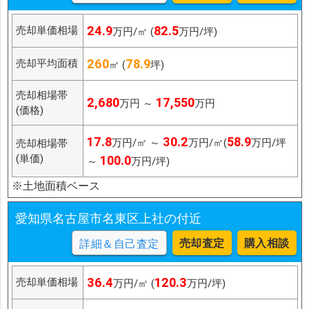
24.9
82.5
売却単価相場
万円/㎡ (
万円/坪)
260
78.9
売却平均面積
㎡ (
坪)
売却相場帯
2,680
17,550
万円 ～
万円
(価格)
17.8
30.2
58.9
万円/㎡ ～
万円/㎡(
万円/坪
売却相場帯
(単価)
100.0
～
万円/坪)
※土地面積ベース
愛知県名古屋市名東区上社の付近
売却査定
購入相談
詳細＆自己査定
36.4
120.3
売却単価相場
万円/㎡ (
万円/坪)