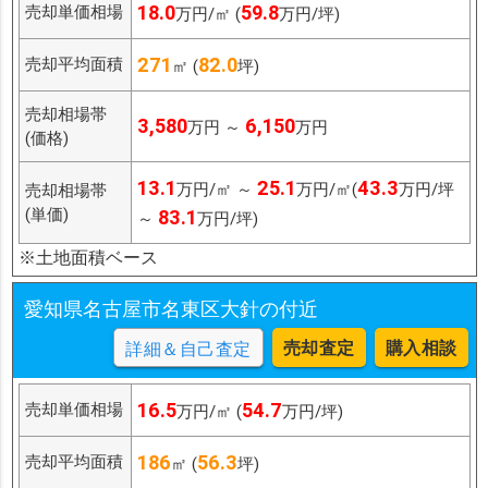
18.0
59.8
売却単価相場
万円/㎡ (
万円/坪)
271
82.0
売却平均面積
㎡ (
坪)
売却相場帯
3,580
6,150
万円 ～
万円
(価格)
13.1
25.1
43.3
万円/㎡ ～
万円/㎡(
万円/坪
売却相場帯
(単価)
83.1
～
万円/坪)
※土地面積ベース
愛知県名古屋市名東区大針の付近
売却査定
購入相談
詳細＆自己査定
16.5
54.7
売却単価相場
万円/㎡ (
万円/坪)
186
56.3
売却平均面積
㎡ (
坪)