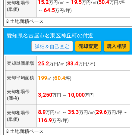
15.2
19.5
50.4
万円/㎡ ～
万円/㎡(
万円/坪
売却相場帯
(単価)
64.5
～
万円/坪)
※土地面積ベース
愛知県名古屋市名東区神丘町の付近
売却査定
購入相談
詳細＆自己査定
25.2
83.4
売却単価相場
万円/㎡ (
万円/坪)
199
60.4
売却平均面積
㎡ (
坪)
売却相場帯
3,250
10,000
万円 ～
万円
(価格)
8.9
35.3
29.6
万円/㎡ ～
万円/㎡(
万円/坪 ～
売却相場帯
(単価)
116.9
万円/坪)
※土地面積ベース