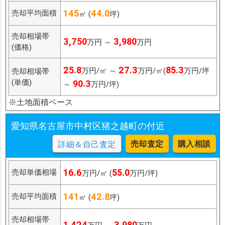
145
44.0
売却平均面積
㎡ (
坪)
売却相場帯
3,750
3,980
万円 ～
万円
(価格)
25.8
27.3
85.3
万円/㎡ ～
万円/㎡(
万円/坪
売却相場帯
(単価)
90.3
～
万円/坪)
※土地面積ベース
愛知県名古屋市中村区猪之越町の付近
売却査定
購入相談
詳細＆自己査定
16.6
55.0
売却単価相場
万円/㎡ (
万円/坪)
141
42.8
売却平均面積
㎡ (
坪)
売却相場帯
1,424
3,980