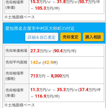
15.3
31.8
50.7
万円/㎡ ～
万円/㎡(
万円/坪
売却相場帯
(単価)
105.3
～
万円/坪)
※土地面積ベース
愛知県名古屋市中村区大秋町の付近
売却査定
購入相談
詳細＆自己査定
27.3
90.4
売却単価相場
万円/㎡ (
万円/坪)
142
42.9
売却平均面積
㎡ (
坪)
売却相場帯
713
8,000
万円 ～
万円
(価格)
11.3
35.3
37.4
万円/㎡ ～
万円/㎡(
万円/坪
売却相場帯
(単価)
116.9
～
万円/坪)
※土地面積ベース