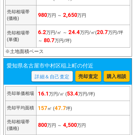
売却相場帯
980
2,650
万円 ～
万円
(価格)
6.2
24.4
20.7
万円/㎡ ～
万円/㎡(
万円/坪
売却相場帯
(単価)
80.7
～
万円/坪)
※土地面積ベース
愛知県名古屋市中村区稲上町の付近
売却査定
購入相談
詳細＆自己査定
16.1
53.4
売却単価相場
万円/㎡ (
万円/坪)
157
47.7
売却平均面積
㎡ (
坪)
売却相場帯
800
4,500
万円 ～
万円
(価格)