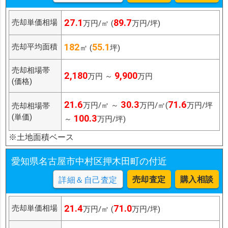
27.1
89.7
売却単価相場
万円/㎡ (
万円/坪)
182
55.1
売却平均面積
㎡ (
坪)
売却相場帯
2,180
9,900
万円 ～
万円
(価格)
21.6
30.3
71.6
万円/㎡ ～
万円/㎡(
万円/坪
売却相場帯
(単価)
100.3
～
万円/坪)
※土地面積ベース
愛知県名古屋市中村区押木田町の付近
売却査定
購入相談
詳細＆自己査定
21.4
71.0
売却単価相場
万円/㎡ (
万円/坪)