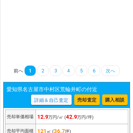
前へ
1
2
3
4
5
6
次へ
愛知県名古屋市中村区荒輪井町の付近
売却査定
購入相談
詳細＆自己査定
12.9
42.9
売却単価相場
万円/㎡ (
万円/坪)
121
36.7
売却平均面積
㎡ (
坪)