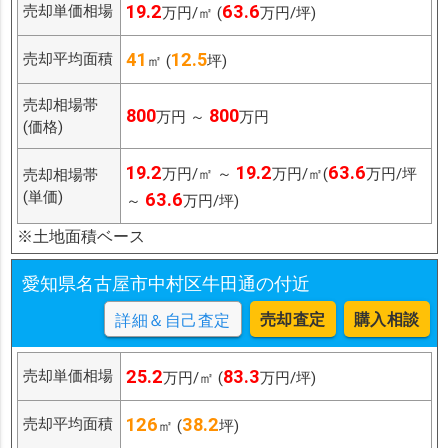
19.2
63.6
売却単価相場
万円/㎡ (
万円/坪)
41
12.5
売却平均面積
㎡ (
坪)
売却相場帯
800
800
万円 ～
万円
(価格)
19.2
19.2
63.6
万円/㎡ ～
万円/㎡(
万円/坪
売却相場帯
(単価)
63.6
～
万円/坪)
※土地面積ベース
愛知県名古屋市中村区牛田通の付近
売却査定
購入相談
詳細＆自己査定
25.2
83.3
売却単価相場
万円/㎡ (
万円/坪)
126
38.2
売却平均面積
㎡ (
坪)