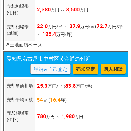
売却相場帯
2,380
3,500
万円 ～
万円
(価格)
22.0
37.9
72.7
万円/㎡ ～
万円/㎡(
万円/坪
売却相場帯
(単価)
125.4
～
万円/坪)
※土地面積ベース
愛知県名古屋市中村区黄金通の付近
売却査定
購入相談
詳細＆自己査定
25.3
83.8
売却単価相場
万円/㎡ (
万円/坪)
54
16.4
売却平均面積
㎡ (
坪)
売却相場帯
780
1,980
万円 ～
万円
(価格)