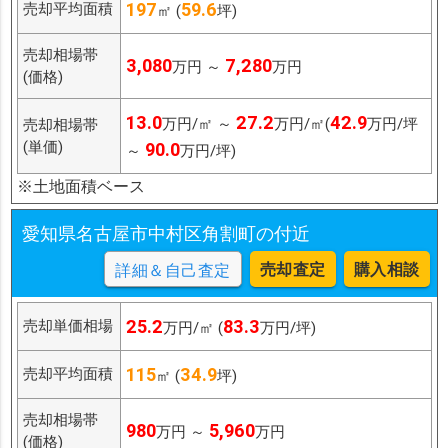
197
59.6
売却平均面積
㎡ (
坪)
売却相場帯
3,080
7,280
万円 ～
万円
(価格)
13.0
27.2
42.9
万円/㎡ ～
万円/㎡(
万円/坪
売却相場帯
(単価)
90.0
～
万円/坪)
※土地面積ベース
愛知県名古屋市中村区角割町の付近
売却査定
購入相談
詳細＆自己査定
25.2
83.3
売却単価相場
万円/㎡ (
万円/坪)
115
34.9
売却平均面積
㎡ (
坪)
売却相場帯
980
5,960
万円 ～
万円
(価格)