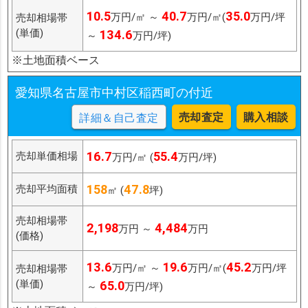
10.5
40.7
35.0
万円/㎡ ～
万円/㎡(
万円/坪
売却相場帯
(単価)
134.6
～
万円/坪)
※土地面積ベース
愛知県名古屋市中村区稲西町の付近
売却査定
購入相談
詳細＆自己査定
16.7
55.4
売却単価相場
万円/㎡ (
万円/坪)
158
47.8
売却平均面積
㎡ (
坪)
売却相場帯
2,198
4,484
万円 ～
万円
(価格)
13.6
19.6
45.2
万円/㎡ ～
万円/㎡(
万円/坪
売却相場帯
(単価)
65.0
～
万円/坪)