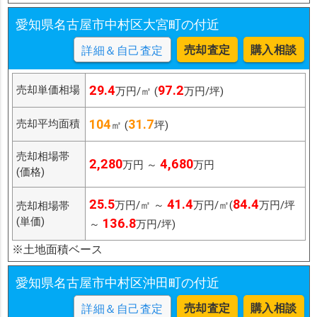
愛知県名古屋市中村区大宮町の付近
売却査定
購入相談
詳細＆自己査定
29.4
97.2
売却単価相場
万円/㎡ (
万円/坪)
104
31.7
売却平均面積
㎡ (
坪)
売却相場帯
2,280
4,680
万円 ～
万円
(価格)
25.5
41.4
84.4
万円/㎡ ～
万円/㎡(
万円/坪
売却相場帯
(単価)
136.8
～
万円/坪)
※土地面積ベース
愛知県名古屋市中村区沖田町の付近
売却査定
購入相談
詳細＆自己査定