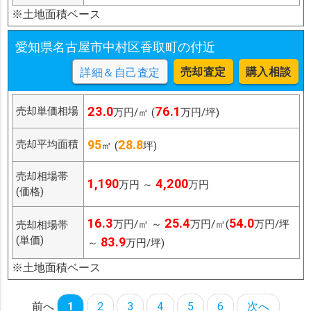
※土地面積ベース
愛知県名古屋市中村区香取町の付近
売却査定
購入相談
詳細＆自己査定
23.0
76.1
売却単価相場
万円/㎡ (
万円/坪)
95
28.8
売却平均面積
㎡ (
坪)
売却相場帯
1,190
4,200
万円 ～
万円
(価格)
16.3
25.4
54.0
万円/㎡ ～
万円/㎡(
万円/坪
売却相場帯
(単価)
83.9
～
万円/坪)
※土地面積ベース
前へ
1
2
3
4
5
6
次へ