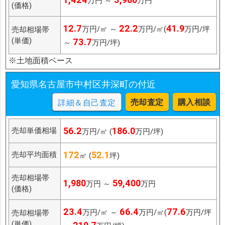
万円 ～
万円
(価格)
12.7
22.2
41.9
万円/㎡ ～
万円/㎡(
万円/坪
売却相場帯
(単価)
73.7
～
万円/坪)
※土地面積ベース
愛知県名古屋市中村区井深町の付近
売却査定
購入相談
詳細＆自己査定
56.2
186.0
売却単価相場
万円/㎡ (
万円/坪)
172
52.1
売却平均面積
㎡ (
坪)
売却相場帯
1,980
59,400
万円 ～
万円
(価格)
23.4
66.4
77.6
万円/㎡ ～
万円/㎡(
万円/坪
売却相場帯
(単価)