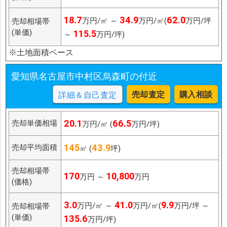
18.7
34.9
62.0
万円/㎡ ～
万円/㎡(
万円/坪
売却相場帯
(単価)
115.5
～
万円/坪)
※土地面積ベース
愛知県名古屋市中村区烏森町の付近
売却査定
購入相談
詳細＆自己査定
20.1
66.5
売却単価相場
万円/㎡ (
万円/坪)
145
43.9
売却平均面積
㎡ (
坪)
売却相場帯
170
10,800
万円 ～
万円
(価格)
3.0
41.0
9.9
万円/㎡ ～
万円/㎡(
万円/坪 ～
売却相場帯
(単価)
135.6
万円/坪)