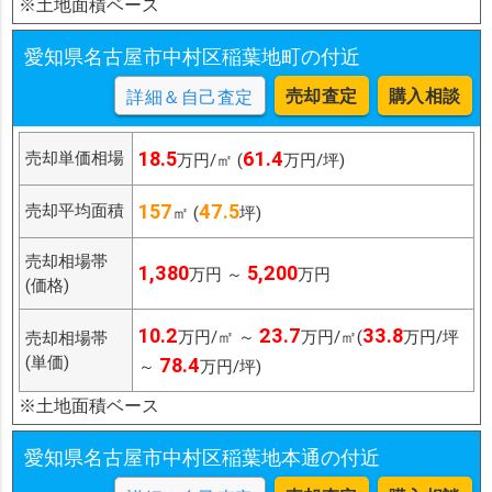
※土地面積ベース
愛知県名古屋市中村区稲葉地町の付近
売却査定
購入相談
詳細＆自己査定
18.5
61.4
売却単価相場
万円/㎡ (
万円/坪)
157
47.5
売却平均面積
㎡ (
坪)
売却相場帯
1,380
5,200
万円 ～
万円
(価格)
10.2
23.7
33.8
万円/㎡ ～
万円/㎡(
万円/坪
売却相場帯
(単価)
78.4
～
万円/坪)
※土地面積ベース
愛知県名古屋市中村区稲葉地本通の付近