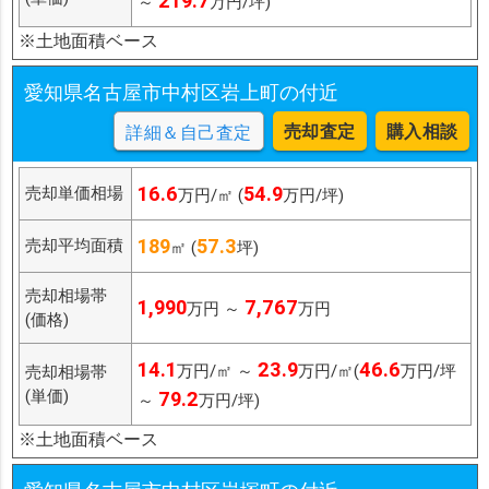
219.7
～
万円/坪)
※土地面積ベース
愛知県名古屋市中村区岩上町の付近
売却査定
購入相談
詳細＆自己査定
16.6
54.9
売却単価相場
万円/㎡ (
万円/坪)
189
57.3
売却平均面積
㎡ (
坪)
売却相場帯
1,990
7,767
万円 ～
万円
(価格)
14.1
23.9
46.6
万円/㎡ ～
万円/㎡(
万円/坪
売却相場帯
(単価)
79.2
～
万円/坪)
※土地面積ベース