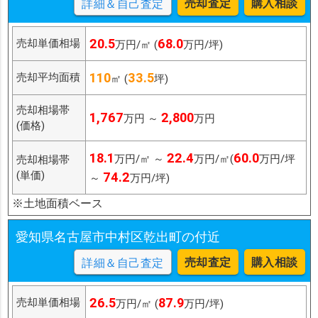
売却査定
購入相談
詳細＆自己査定
20.5
68.0
売却単価相場
万円/㎡ (
万円/坪)
110
33.5
売却平均面積
㎡ (
坪)
売却相場帯
1,767
2,800
万円 ～
万円
(価格)
18.1
22.4
60.0
万円/㎡ ～
万円/㎡(
万円/坪
売却相場帯
(単価)
74.2
～
万円/坪)
※土地面積ベース
愛知県名古屋市中村区乾出町の付近
売却査定
購入相談
詳細＆自己査定
26.5
87.9
売却単価相場
万円/㎡ (
万円/坪)