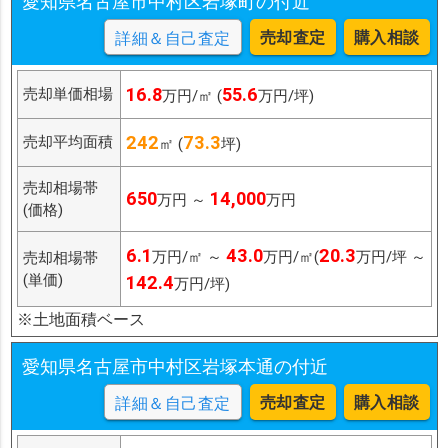
愛知県名古屋市中村区岩塚町の付近
売却査定
購入相談
詳細＆自己査定
16.8
55.6
売却単価相場
万円/㎡ (
万円/坪)
242
73.3
売却平均面積
㎡ (
坪)
売却相場帯
650
14,000
万円 ～
万円
(価格)
6.1
43.0
20.3
万円/㎡ ～
万円/㎡(
万円/坪 ～
売却相場帯
(単価)
142.4
万円/坪)
※土地面積ベース
愛知県名古屋市中村区岩塚本通の付近
売却査定
購入相談
詳細＆自己査定