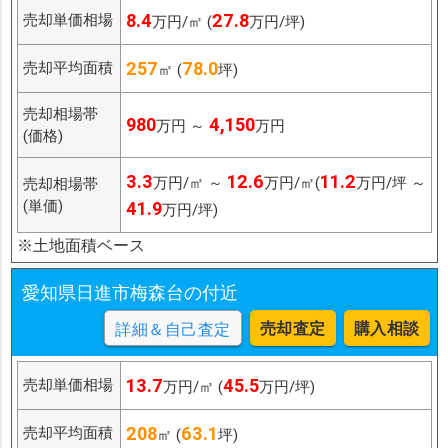
8.4
27.8
売却単価相場
万円/㎡ (
万円/坪)
257
78.0
売却平均面積
㎡ (
坪)
売却相場帯
980
4,150
万円 ～
万円
(価格)
3.3
12.6
11.2
万円/㎡ ～
万円/㎡(
万円/坪 ～
売却相場帯
(単価)
41.9
万円/坪)
※土地面積ベース
愛知県日進市梅森台の付近
売却査定
購入相談
詳細＆自己査定
13.7
45.5
売却単価相場
万円/㎡ (
万円/坪)
208
63.1
売却平均面積
㎡ (
坪)