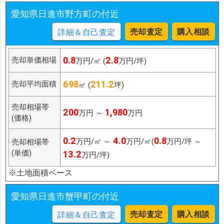
愛知県日進市野方町の付近
売却査定
購入相談
詳細＆自己査定
0.8
2.8
売却単価相場
万円/㎡ (
万円/坪)
698
211.2
売却平均面積
㎡ (
坪)
売却相場帯
200
1,980
万円 ～
万円
(価格)
0.2
4.0
0.8
万円/㎡ ～
万円/㎡(
万円/坪 ～
売却相場帯
(単価)
13.2
万円/坪)
※土地面積ベース
愛知県日進市蟹甲町の付近
売却査定
購入相談
詳細＆自己査定