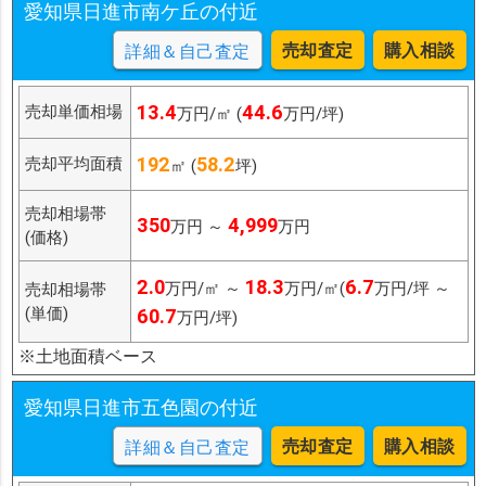
愛知県日進市南ケ丘の付近
売却査定
購入相談
詳細＆自己査定
13.4
44.6
売却単価相場
万円/㎡ (
万円/坪)
192
58.2
売却平均面積
㎡ (
坪)
売却相場帯
350
4,999
万円 ～
万円
(価格)
2.0
18.3
6.7
万円/㎡ ～
万円/㎡(
万円/坪 ～
売却相場帯
(単価)
60.7
万円/坪)
※土地面積ベース
愛知県日進市五色園の付近
売却査定
購入相談
詳細＆自己査定