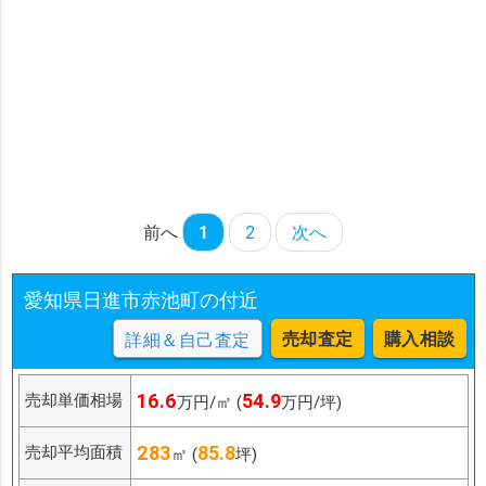
前へ
1
2
次へ
愛知県日進市赤池町の付近
売却査定
購入相談
詳細＆自己査定
16.6
54.9
売却単価相場
万円/㎡ (
万円/坪)
283
85.8
売却平均面積
㎡ (
坪)