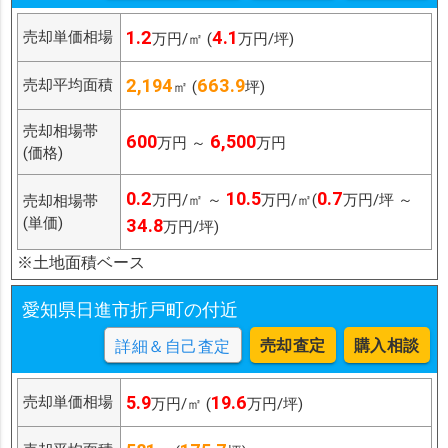
1.2
4.1
売却単価相場
万円/㎡ (
万円/坪)
2,194
663.9
売却平均面積
㎡ (
坪)
売却相場帯
600
6,500
万円 ～
万円
(価格)
0.2
10.5
0.7
万円/㎡ ～
万円/㎡(
万円/坪 ～
売却相場帯
(単価)
34.8
万円/坪)
※土地面積ベース
愛知県日進市折戸町の付近
売却査定
購入相談
詳細＆自己査定
5.9
19.6
売却単価相場
万円/㎡ (
万円/坪)