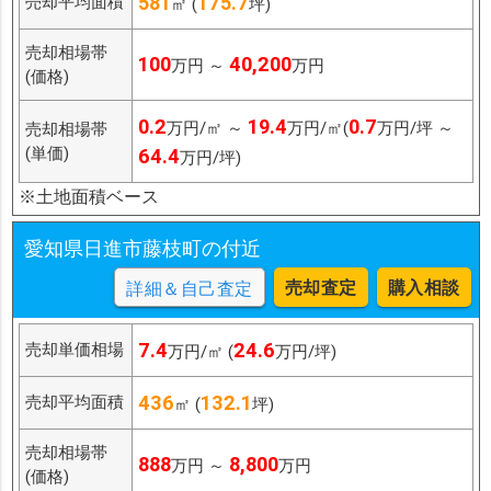
581
175.7
売却平均面積
㎡ (
坪)
売却相場帯
100
40,200
万円 ～
万円
(価格)
0.2
19.4
0.7
万円/㎡ ～
万円/㎡(
万円/坪 ～
売却相場帯
(単価)
64.4
万円/坪)
※土地面積ベース
愛知県日進市藤枝町の付近
売却査定
購入相談
詳細＆自己査定
7.4
24.6
売却単価相場
万円/㎡ (
万円/坪)
436
132.1
売却平均面積
㎡ (
坪)
売却相場帯
888
8,800
万円 ～
万円
(価格)