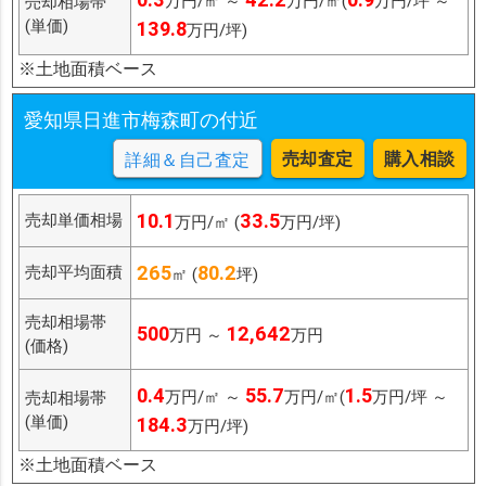
万円/㎡ ～
万円/㎡(
万円/坪 ～
売却相場帯
(単価)
139.8
万円/坪)
※土地面積ベース
愛知県日進市梅森町の付近
売却査定
購入相談
詳細＆自己査定
10.1
33.5
売却単価相場
万円/㎡ (
万円/坪)
265
80.2
売却平均面積
㎡ (
坪)
売却相場帯
500
12,642
万円 ～
万円
(価格)
0.4
55.7
1.5
万円/㎡ ～
万円/㎡(
万円/坪 ～
売却相場帯
(単価)
184.3
万円/坪)
※土地面積ベース