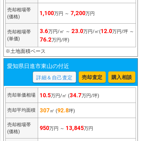
売却相場帯
1,100
7,200
万円 ～
万円
(価格)
3.6
23.0
12.0
万円/㎡ ～
万円/㎡(
万円/坪 ～
売却相場帯
(単価)
76.2
万円/坪)
※土地面積ベース
愛知県日進市東山の付近
売却査定
購入相談
詳細＆自己査定
10.5
34.7
売却単価相場
万円/㎡ (
万円/坪)
307
92.8
売却平均面積
㎡ (
坪)
売却相場帯
950
13,845
万円 ～
万円
(価格)