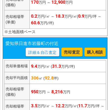
170
12,900
万円 ～
万円
(価格)
0.2
18.3
0.9
万円/㎡ ～
万円/㎡(
万円/坪 ～
売却相場帯
(単価)
60.6
万円/坪)
※土地面積ベース
愛知県日進市岩藤町の付近
売却査定
購入相談
詳細＆自己査定
9.4
31.3
売却単価相場
万円/㎡ (
万円/坪)
306
92.8
売却平均面積
㎡ (
坪)
売却相場帯
950
8,216
万円 ～
万円
(価格)
3.5
12.2
11.7
万円/㎡ ～
万円/㎡(
万円/坪 ～
売却相場帯