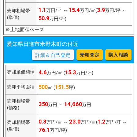
1.1
15.4
3.9
万円/㎡ ～
万円/㎡(
万円/坪 ～
売却相場帯
(単価)
50.9
万円/坪)
※土地面積ベース
愛知県日進市米野木町の付近
売却査定
購入相談
詳細＆自己査定
4.6
15.3
売却単価相場
万円/㎡ (
万円/坪)
500
151.5
売却平均面積
㎡ (
坪)
売却相場帯
350
14,660
万円 ～
万円
(価格)
0.3
23.0
1.2
万円/㎡ ～
万円/㎡(
万円/坪 ～
売却相場帯
(単価)
76.1
万円/坪)