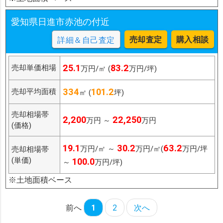
愛知県日進市赤池の付近
売却査定
購入相談
詳細＆自己査定
25.1
83.2
売却単価相場
万円/㎡ (
万円/坪)
334
101.2
売却平均面積
㎡ (
坪)
売却相場帯
2,200
22,250
万円 ～
万円
(価格)
19.1
30.2
63.2
万円/㎡ ～
万円/㎡(
万円/坪
売却相場帯
(単価)
100.0
～
万円/坪)
※土地面積ベース
前へ
1
2
次へ