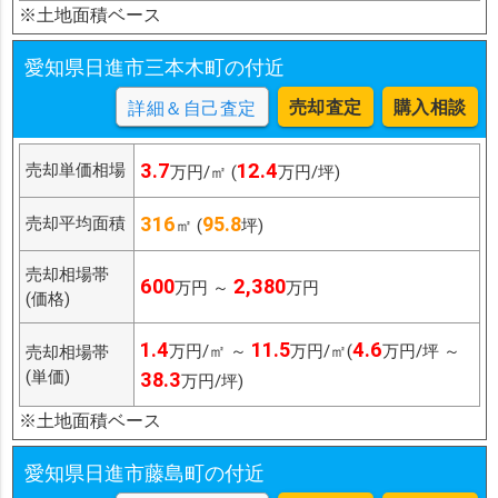
※土地面積ベース
愛知県日進市三本木町の付近
売却査定
購入相談
詳細＆自己査定
3.7
12.4
売却単価相場
万円/㎡ (
万円/坪)
316
95.8
売却平均面積
㎡ (
坪)
売却相場帯
600
2,380
万円 ～
万円
(価格)
1.4
11.5
4.6
万円/㎡ ～
万円/㎡(
万円/坪 ～
売却相場帯
(単価)
38.3
万円/坪)
※土地面積ベース
愛知県日進市藤島町の付近