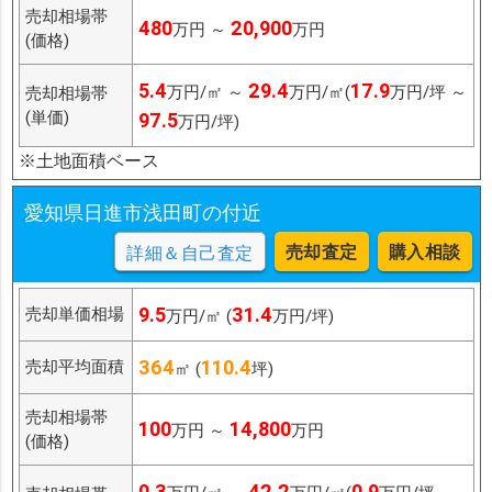
売却相場帯
480
20,900
万円 ～
万円
(価格)
5.4
29.4
17.9
万円/㎡ ～
万円/㎡(
万円/坪 ～
売却相場帯
(単価)
97.5
万円/坪)
※土地面積ベース
愛知県日進市浅田町の付近
売却査定
購入相談
詳細＆自己査定
9.5
31.4
売却単価相場
万円/㎡ (
万円/坪)
364
110.4
売却平均面積
㎡ (
坪)
売却相場帯
100
14,800
万円 ～
万円
(価格)
0.3
42.2
0.9