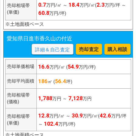
0.7
18.4
2.3
万円/㎡ ～
万円/㎡(
万円/坪 ～
売却相場帯
(単価)
60.8
万円/坪)
※土地面積ベース
愛知県日進市香久山の付近
売却査定
購入相談
詳細＆自己査定
16.6
54.9
売却単価相場
万円/㎡ (
万円/坪)
186
56.4
売却平均面積
㎡ (
坪)
売却相場帯
1,788
7,128
万円 ～
万円
(価格)
12.8
30.9
42.6
万円/㎡ ～
万円/㎡(
万円/坪
売却相場帯
(単価)
102.4
～
万円/坪)
※土地面積ベース