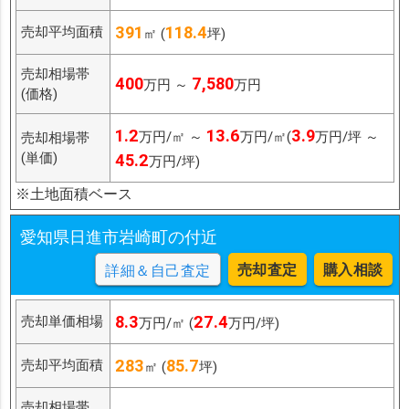
391
118.4
売却平均面積
㎡ (
坪)
売却相場帯
400
7,580
万円 ～
万円
(価格)
1.2
13.6
3.9
万円/㎡ ～
万円/㎡(
万円/坪 ～
売却相場帯
(単価)
45.2
万円/坪)
※土地面積ベース
愛知県日進市岩崎町の付近
売却査定
購入相談
詳細＆自己査定
8.3
27.4
売却単価相場
万円/㎡ (
万円/坪)
283
85.7
売却平均面積
㎡ (
坪)
売却相場帯