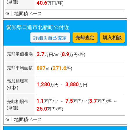
(単価)
40.6
万円/坪)
※土地面積ベース
愛知県日進市北新町の付近
売却査定
購入相談
詳細＆自己査定
2.7
8.9
売却単価相場
万円/㎡ (
万円/坪)
897
271.6
売却平均面積
㎡ (
坪)
売却相場帯
1,280
3,880
万円 ～
万円
(価格)
1.1
7.5
3.7
万円/㎡ ～
万円/㎡(
万円/坪 ～
売却相場帯
(単価)
25.0
万円/坪)
※土地面積ベース