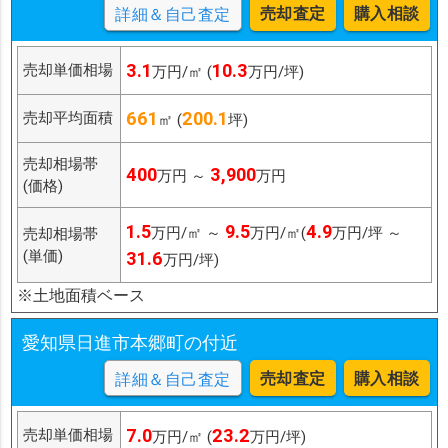
売却査定
購入相談
詳細＆自己査定
3.1
10.3
売却単価相場
万円/㎡ (
万円/坪)
661
200.1
売却平均面積
㎡ (
坪)
売却相場帯
400
3,900
万円 ～
万円
(価格)
1.5
9.5
4.9
万円/㎡ ～
万円/㎡(
万円/坪 ～
売却相場帯
(単価)
31.6
万円/坪)
※土地面積ベース
愛知県日進市本郷町の付近
売却査定
購入相談
詳細＆自己査定
7.0
23.2
売却単価相場
万円/㎡ (
万円/坪)