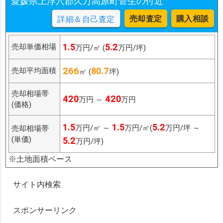
愛媛県上浮穴郡久万高原町菅生の付近
売却査定
購入相談
詳細＆自己査定
1.5
5.2
売却単価相場
万円/㎡ (
万円/坪)
266
80.7
売却平均面積
㎡ (
坪)
売却相場帯
420
420
万円 ～
万円
(価格)
1.5
1.5
5.2
万円/㎡ ～
万円/㎡(
万円/坪 ～
売却相場帯
(単価)
5.2
万円/坪)
※土地面積ベース
サイト内検索
スポンサーリンク