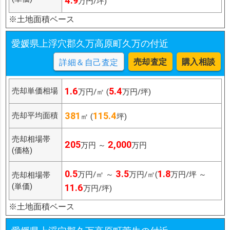
4.9
万円/坪)
※土地面積ベース
愛媛県上浮穴郡久万高原町久万の付近
売却査定
購入相談
詳細＆自己査定
1.6
5.4
売却単価相場
万円/㎡ (
万円/坪)
381
115.4
売却平均面積
㎡ (
坪)
売却相場帯
205
2,000
万円 ～
万円
(価格)
0.5
3.5
1.8
万円/㎡ ～
万円/㎡(
万円/坪 ～
売却相場帯
(単価)
11.6
万円/坪)
※土地面積ベース