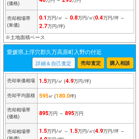
万円 ～
万円
(価格)
0.1
0.8
0.4
万円/㎡ ～
万円/㎡(
万円/坪 ～
売却相場帯
(単価)
2.7
万円/坪)
※土地面積ベース
愛媛県上浮穴郡久万高原町入野の付近
売却査定
購入相談
詳細＆自己査定
1.5
4.9
売却単価相場
万円/㎡ (
万円/坪)
595
180.0
売却平均面積
㎡ (
坪)
売却相場帯
895
895
万円 ～
万円
(価格)
1.5
1.5
4.9
万円/㎡ ～
万円/㎡(
万円/坪 ～
売却相場帯
(単価)