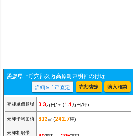
愛媛県上浮穴郡久万高原町東明神の付近
売却査定
購入相談
詳細＆自己査定
0.3
1.1
売却単価相場
万円/㎡ (
万円/坪)
802
242.7
売却平均面積
㎡ (
坪)
売却相場帯
40
295