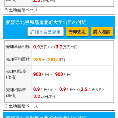
2.3
万円/坪)
※土地面積ベース
愛媛県北宇和郡鬼北町大字出目の付近
売却査定
購入相談
詳細＆自己査定
0.9
3.2
売却単価相場
万円/㎡ (
万円/坪)
929
281.0
売却平均面積
㎡ (
坪)
売却相場帯
900
900
万円 ～
万円
(価格)
0.9
0.9
3.2
万円/㎡ ～
万円/㎡(
万円/坪 ～
売却相場帯
(単価)
3.2
万円/坪)
※土地面積ベース