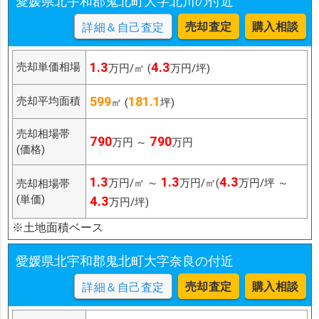
愛媛県北宇和郡鬼北町大字北川の付近
売却査定
購入相談
詳細＆自己査定
1.3
4.3
売却単価相場
万円/㎡ (
万円/坪)
599
181.1
売却平均面積
㎡ (
坪)
売却相場帯
790
790
万円 ～
万円
(価格)
1.3
1.3
4.3
万円/㎡ ～
万円/㎡(
万円/坪 ～
売却相場帯
(単価)
4.3
万円/坪)
※土地面積ベース
愛媛県北宇和郡鬼北町大字奈良の付近
売却査定
購入相談
詳細＆自己査定