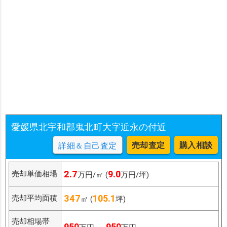
愛媛県北宇和郡鬼北町大字近永の付近
売却査定
購入相談
詳細＆自己査定
2.7
9.0
売却単価相場
万円/㎡ (
万円/坪)
347
105.1
売却平均面積
㎡ (
坪)
売却相場帯
950
950