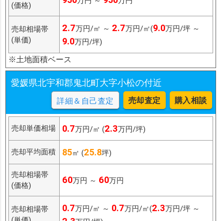
万円 ～
万円
(価格)
2.7
2.7
9.0
万円/㎡ ～
万円/㎡(
万円/坪 ～
売却相場帯
(単価)
9.0
万円/坪)
※土地面積ベース
愛媛県北宇和郡鬼北町大字小松の付近
売却査定
購入相談
詳細＆自己査定
0.7
2.3
売却単価相場
万円/㎡ (
万円/坪)
85
25.8
売却平均面積
㎡ (
坪)
売却相場帯
60
60
万円 ～
万円
(価格)
0.7
0.7
2.3
万円/㎡ ～
万円/㎡(
万円/坪 ～
売却相場帯
(単価)