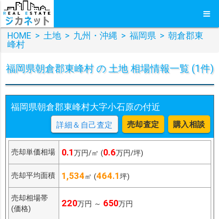
HOME
>
土地
>
九州・沖縄
>
福岡県
>
朝倉郡東
峰村
福岡県朝倉郡東峰村 の 土地 相場情報一覧 (1件)
福岡県朝倉郡東峰村大字小石原の付近
売却査定
購入相談
詳細＆自己査定
0.1
0.6
売却単価相場
万円/㎡ (
万円/坪)
1,534
464.1
売却平均面積
㎡ (
坪)
売却相場帯
220
650
万円 ～
万円
(価格)