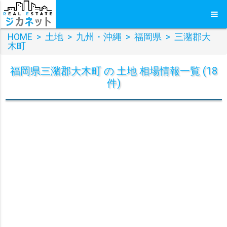
HOME
>
土地
>
九州・沖縄
>
福岡県
>
三潴郡大
木町
福岡県三潴郡大木町 の 土地 相場情報一覧 (18
件)