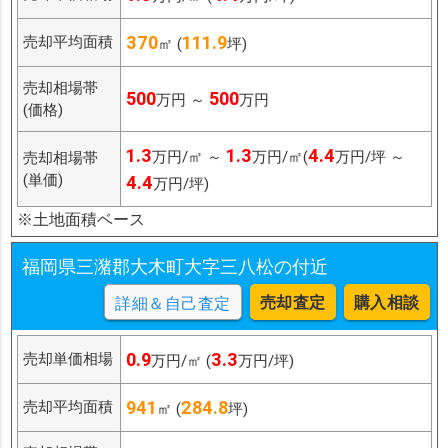
370
111.9
売却平均面積
㎡ (
坪)
売却相場帯
500
500
万円 ～
万円
(価格)
1.3
1.3
4.4
万円/㎡ ～
万円/㎡(
万円/坪 ～
売却相場帯
(単価)
4.4
万円/坪)
※土地面積ベース
福岡県三潴郡大木町大字三八松の付近
売却査定
購入相談
詳細＆自己査定
0.9
3.3
売却単価相場
万円/㎡ (
万円/坪)
941
284.8
売却平均面積
㎡ (
坪)