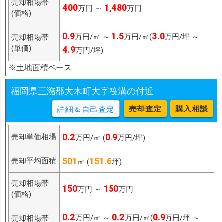
売却相場帯
400
1,480
万円 ～
万円
(価格)
0.9
1.5
3.0
万円/㎡ ～
万円/㎡(
万円/坪 ～
売却相場帯
(単価)
4.9
万円/坪)
※土地面積ベース
福岡県三潴郡大木町大字筏溝の付近
売却査定
購入相談
詳細＆自己査定
0.2
0.9
売却単価相場
万円/㎡ (
万円/坪)
501
151.6
売却平均面積
㎡ (
坪)
売却相場帯
150
150
万円 ～
万円
(価格)
0.2
0.2
0.9
万円/㎡ ～
万円/㎡(
万円/坪 ～
売却相場帯