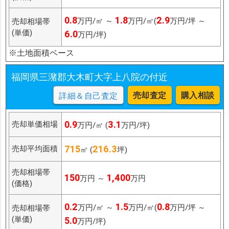
0.8
1.8
2.9
万円/㎡ ～
万円/㎡(
万円/坪 ～
売却相場帯
(単価)
6.0
万円/坪)
※土地面積ベース
福岡県三潴郡大木町大字上八院の付近
売却査定
購入相談
詳細＆自己査定
0.9
3.1
売却単価相場
万円/㎡ (
万円/坪)
715
216.3
売却平均面積
㎡ (
坪)
売却相場帯
150
1,400
万円 ～
万円
(価格)
0.2
1.5
0.8
万円/㎡ ～
万円/㎡(
万円/坪 ～
売却相場帯
(単価)
5.0
万円/坪)