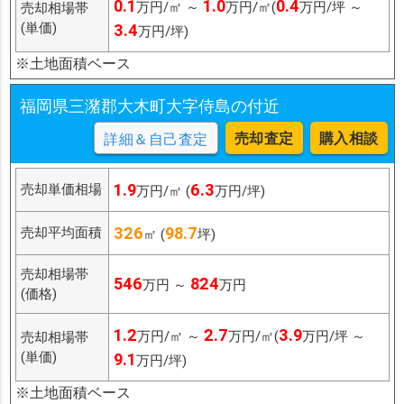
0.1
1.0
0.4
万円/㎡ ～
万円/㎡(
万円/坪 ～
売却相場帯
(単価)
3.4
万円/坪)
※土地面積ベース
福岡県三潴郡大木町大字侍島の付近
売却査定
購入相談
詳細＆自己査定
1.9
6.3
売却単価相場
万円/㎡ (
万円/坪)
326
98.7
売却平均面積
㎡ (
坪)
売却相場帯
546
824
万円 ～
万円
(価格)
1.2
2.7
3.9
万円/㎡ ～
万円/㎡(
万円/坪 ～
売却相場帯
(単価)
9.1
万円/坪)
※土地面積ベース