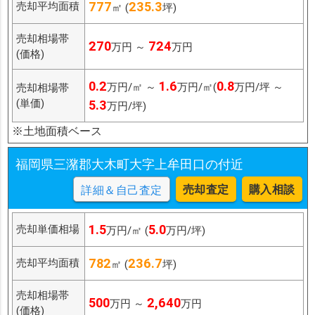
777
235.3
売却平均面積
㎡ (
坪)
売却相場帯
270
724
万円 ～
万円
(価格)
0.2
1.6
0.8
万円/㎡ ～
万円/㎡(
万円/坪 ～
売却相場帯
(単価)
5.3
万円/坪)
※土地面積ベース
福岡県三潴郡大木町大字上牟田口の付近
売却査定
購入相談
詳細＆自己査定
1.5
5.0
売却単価相場
万円/㎡ (
万円/坪)
782
236.7
売却平均面積
㎡ (
坪)
売却相場帯
500
2,640
万円 ～
万円
(価格)