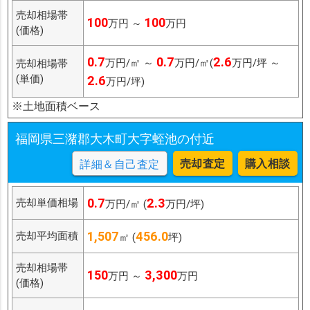
売却相場帯
100
100
万円 ～
万円
(価格)
0.7
0.7
2.6
万円/㎡ ～
万円/㎡(
万円/坪 ～
売却相場帯
(単価)
2.6
万円/坪)
※土地面積ベース
福岡県三潴郡大木町大字蛭池の付近
売却査定
購入相談
詳細＆自己査定
0.7
2.3
売却単価相場
万円/㎡ (
万円/坪)
1,507
456.0
売却平均面積
㎡ (
坪)
売却相場帯
150
3,300
万円 ～
万円
(価格)