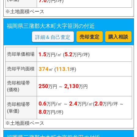
7.0
万円/坪)
※土地面積ベース
福岡県三潴郡大木町大字笹渕の付近
売却査定
購入相談
詳細＆自己査定
1.5
5.2
売却単価相場
万円/㎡ (
万円/坪)
374
113.1
売却平均面積
㎡ (
坪)
売却相場帯
250
2,130
万円 ～
万円
(価格)
0.6
2.4
2.0
万円/㎡ ～
万円/㎡(
万円/坪 ～
売却相場帯
(単価)
8.0
万円/坪)
※土地面積ベース