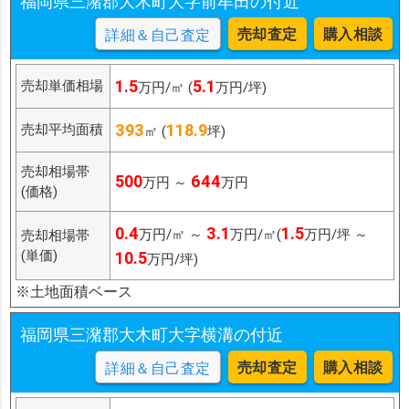
福岡県三潴郡大木町大字前牟田の付近
売却査定
購入相談
詳細＆自己査定
1.5
5.1
売却単価相場
万円/㎡ (
万円/坪)
393
118.9
売却平均面積
㎡ (
坪)
売却相場帯
500
644
万円 ～
万円
(価格)
0.4
3.1
1.5
万円/㎡ ～
万円/㎡(
万円/坪 ～
売却相場帯
(単価)
10.5
万円/坪)
※土地面積ベース
福岡県三潴郡大木町大字横溝の付近
売却査定
購入相談
詳細＆自己査定