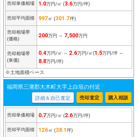
1.0
3.6
売却単価相場
万円/㎡ (
万円/坪)
997
301.7
売却平均面積
㎡ (
坪)
売却相場帯
200
7,500
万円 ～
万円
(価格)
0.4
2.6
1.5
万円/㎡ ～
万円/㎡(
万円/坪 ～
売却相場帯
(単価)
8.8
万円/坪)
※土地面積ベース
福岡県三潴郡大木町大字上白垣の付近
売却査定
購入相談
詳細＆自己査定
0.7
2.6
売却単価相場
万円/㎡ (
万円/坪)
126
38.1
売却平均面積
㎡ (
坪)