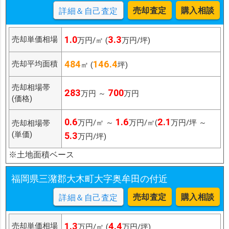
売却査定
購入相談
詳細＆自己査定
1.0
3.3
売却単価相場
万円/㎡ (
万円/坪)
484
146.4
売却平均面積
㎡ (
坪)
売却相場帯
283
700
万円 ～
万円
(価格)
0.6
1.6
2.1
万円/㎡ ～
万円/㎡(
万円/坪 ～
売却相場帯
(単価)
5.3
万円/坪)
※土地面積ベース
福岡県三潴郡大木町大字奥牟田の付近
売却査定
購入相談
詳細＆自己査定
1.3
4.4
売却単価相場
万円/㎡ (
万円/坪)