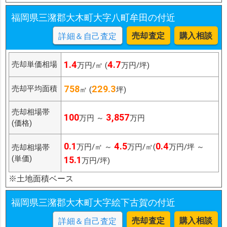
福岡県三潴郡大木町大字八町牟田の付近
売却査定
購入相談
詳細＆自己査定
1.4
4.7
売却単価相場
万円/㎡ (
万円/坪)
758
229.3
売却平均面積
㎡ (
坪)
売却相場帯
100
3,857
万円 ～
万円
(価格)
0.1
4.5
0.4
万円/㎡ ～
万円/㎡(
万円/坪 ～
売却相場帯
(単価)
15.1
万円/坪)
※土地面積ベース
福岡県三潴郡大木町大字絵下古賀の付近
売却査定
購入相談
詳細＆自己査定