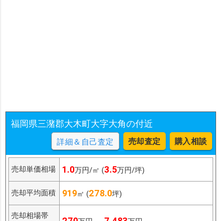
福岡県三潴郡大木町大字大角の付近
売却査定
購入相談
詳細＆自己査定
1.0
3.5
売却単価相場
万円/㎡ (
万円/坪)
919
278.0
売却平均面積
㎡ (
坪)
売却相場帯
270
7,483