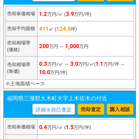
1.2
3.9
売却単価相場
万円/㎡ (
万円/坪)
411
124.5
売却平均面積
㎡ (
坪)
売却相場帯
200
1,000
万円 ～
万円
(価格)
0.3
3.0
1.1
万円/㎡ ～
万円/㎡(
万円/坪 ～
売却相場帯
(単価)
10.0
万円/坪)
※土地面積ベース
福岡県三潴郡大木町大字上木佐木の付近
売却査定
購入相談
詳細＆自己査定
0.4
1.5
売却単価相場
万円/㎡ (
万円/坪)