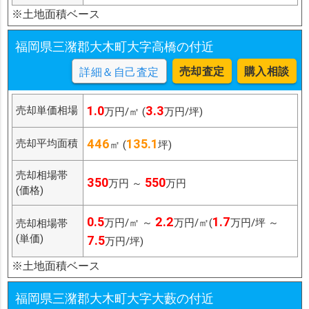
※土地面積ベース
福岡県三潴郡大木町大字高橋の付近
売却査定
購入相談
詳細＆自己査定
1.0
3.3
売却単価相場
万円/㎡ (
万円/坪)
446
135.1
売却平均面積
㎡ (
坪)
売却相場帯
350
550
万円 ～
万円
(価格)
0.5
2.2
1.7
万円/㎡ ～
万円/㎡(
万円/坪 ～
売却相場帯
(単価)
7.5
万円/坪)
※土地面積ベース
福岡県三潴郡大木町大字大藪の付近