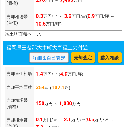
万円 ～
万円
(価格)
0.3
3.2
0.9
万円/㎡ ～
万円/㎡(
万円/坪 ～
売却相場帯
(単価)
10.5
万円/坪)
※土地面積ベース
福岡県三潴郡大木町大字福土の付近
売却査定
購入相談
詳細＆自己査定
1.4
4.9
売却単価相場
万円/㎡ (
万円/坪)
354
107.1
売却平均面積
㎡ (
坪)
売却相場帯
150
1,000
万円 ～
万円
(価格)
0.1
2.1
0.5
万円/㎡ ～
万円/㎡(
万円/坪 ～
売却相場帯
(単価)