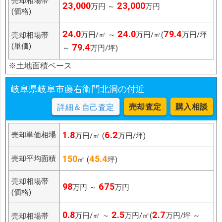
売却相場帯
23,000
23,000
万円 ～
万円
(価格)
24.0
24.0
79.4
万円/㎡ ～
万円/㎡(
万円/坪
売却相場帯
(単価)
79.4
～
万円/坪)
※土地面積ベース
岐阜県岐阜市藤右衛門北洞の付近
売却査定
購入相談
詳細＆自己査定
1.8
6.2
売却単価相場
万円/㎡ (
万円/坪)
150
45.4
売却平均面積
㎡ (
坪)
売却相場帯
98
675
万円 ～
万円
(価格)
0.8
2.5
2.7
万円/㎡ ～
万円/㎡(
万円/坪 ～
売却相場帯