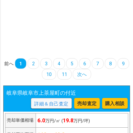
前へ
1
2
3
4
5
6
7
8
9
10
11
次へ
岐阜県岐阜市上茶屋町の付近
売却査定
購入相談
詳細＆自己査定
6.0
19.8
売却単価相場
万円/㎡ (
万円/坪)