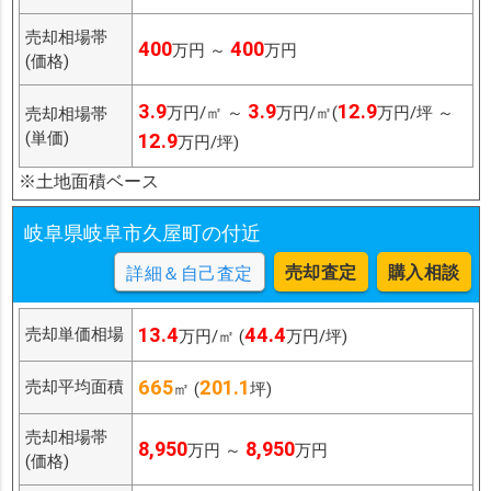
売却相場帯
400
400
万円 ～
万円
(価格)
3.9
3.9
12.9
万円/㎡ ～
万円/㎡(
万円/坪 ～
売却相場帯
(単価)
12.9
万円/坪)
※土地面積ベース
岐阜県岐阜市久屋町の付近
売却査定
購入相談
詳細＆自己査定
13.4
44.4
売却単価相場
万円/㎡ (
万円/坪)
665
201.1
売却平均面積
㎡ (
坪)
売却相場帯
8,950
8,950
万円 ～
万円
(価格)