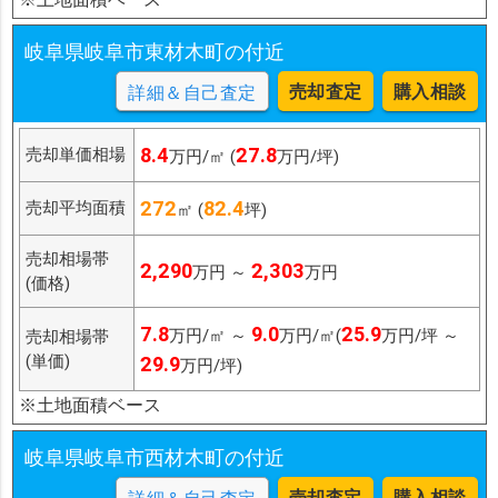
岐阜県岐阜市東材木町の付近
売却査定
購入相談
詳細＆自己査定
8.4
27.8
売却単価相場
万円/㎡ (
万円/坪)
272
82.4
売却平均面積
㎡ (
坪)
売却相場帯
2,290
2,303
万円 ～
万円
(価格)
7.8
9.0
25.9
万円/㎡ ～
万円/㎡(
万円/坪 ～
売却相場帯
(単価)
29.9
万円/坪)
※土地面積ベース
岐阜県岐阜市西材木町の付近
売却査定
購入相談