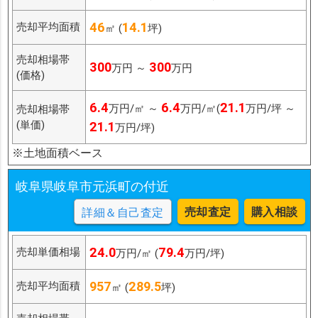
46
14.1
売却平均面積
㎡ (
坪)
売却相場帯
300
300
万円 ～
万円
(価格)
6.4
6.4
21.1
万円/㎡ ～
万円/㎡(
万円/坪 ～
売却相場帯
(単価)
21.1
万円/坪)
※土地面積ベース
岐阜県岐阜市元浜町の付近
売却査定
購入相談
詳細＆自己査定
24.0
79.4
売却単価相場
万円/㎡ (
万円/坪)
957
289.5
売却平均面積
㎡ (
坪)