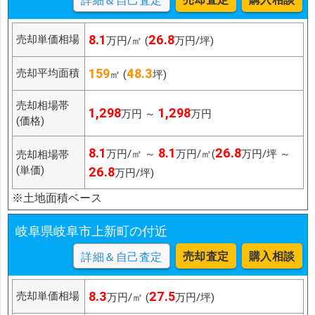
詳細＆自己査定
8.1
26.8
売却単価相場
万円/㎡ (
万円/坪)
159
48.3
売却平均面積
㎡ (
坪)
売却相場帯
1,298
1,298
万円 ～
万円
(価格)
8.1
8.1
26.8
万円/㎡ ～
万円/㎡(
万円/坪 ～
売却相場帯
(単価)
26.8
万円/坪)
※土地面積ベース
岐阜県岐阜市上新町の付近
売却査定
購入相談
詳細＆自己査定
8.3
27.5
売却単価相場
万円/㎡ (
万円/坪)