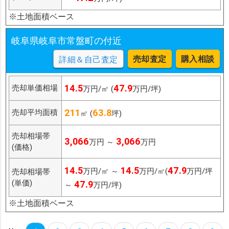
※土地面積ベース
岐阜県岐阜市常盤町の付近
売却査定
購入相談
詳細＆自己査定
14.5
47.9
売却単価相場
万円/㎡ (
万円/坪)
211
63.8
売却平均面積
㎡ (
坪)
売却相場帯
3,066
3,066
万円 ～
万円
(価格)
14.5
14.5
47.9
万円/㎡ ～
万円/㎡(
万円/坪
売却相場帯
(単価)
47.9
～
万円/坪)
※土地面積ベース