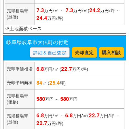
7.3
7.3
24.2
万円/㎡ ～
万円/㎡(
万円/坪 ～
売却相場帯
(単価)
24.4
万円/坪)
※土地面積ベース
岐阜県岐阜市大仏町の付近
売却査定
購入相談
詳細＆自己査定
6.8
22.7
売却単価相場
万円/㎡ (
万円/坪)
84
25.4
売却平均面積
㎡ (
坪)
売却相場帯
580
580
万円 ～
万円
(価格)
6.8
6.8
22.7
万円/㎡ ～
万円/㎡(
万円/坪 ～
売却相場帯
(単価)
22.7
万円/坪)