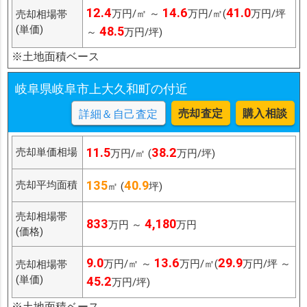
12.4
14.6
41.0
万円/㎡ ～
万円/㎡(
万円/坪
売却相場帯
(単価)
48.5
～
万円/坪)
※土地面積ベース
岐阜県岐阜市上大久和町の付近
売却査定
購入相談
詳細＆自己査定
11.5
38.2
売却単価相場
万円/㎡ (
万円/坪)
135
40.9
売却平均面積
㎡ (
坪)
売却相場帯
833
4,180
万円 ～
万円
(価格)
9.0
13.6
29.9
万円/㎡ ～
万円/㎡(
万円/坪 ～
売却相場帯
(単価)
45.2
万円/坪)
※土地面積ベース