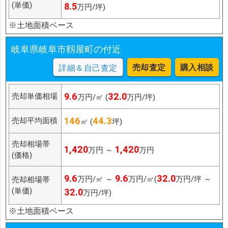
(単価)
8.5
万円/坪)
※土地面積ベース
岐阜県岐阜市靱屋町の付近
売却査定
購入相談
詳細＆自己査定
9.6
32.0
売却単価相場
万円/㎡ (
万円/坪)
146
44.3
売却平均面積
㎡ (
坪)
売却相場帯
1,420
1,420
万円 ～
万円
(価格)
9.6
9.6
32.0
万円/㎡ ～
万円/㎡(
万円/坪 ～
売却相場帯
(単価)
32.0
万円/坪)
※土地面積ベース