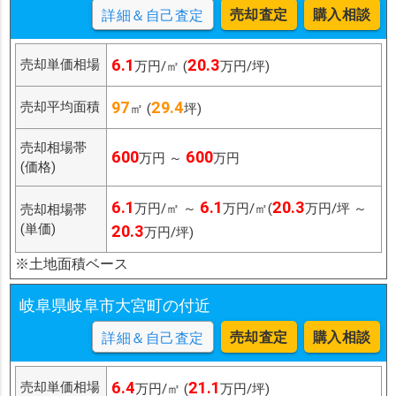
売却査定
購入相談
詳細＆自己査定
6.1
20.3
売却単価相場
万円/㎡ (
万円/坪)
97
29.4
売却平均面積
㎡ (
坪)
売却相場帯
600
600
万円 ～
万円
(価格)
6.1
6.1
20.3
万円/㎡ ～
万円/㎡(
万円/坪 ～
売却相場帯
(単価)
20.3
万円/坪)
※土地面積ベース
岐阜県岐阜市大宮町の付近
売却査定
購入相談
詳細＆自己査定
6.4
21.1
売却単価相場
万円/㎡ (
万円/坪)