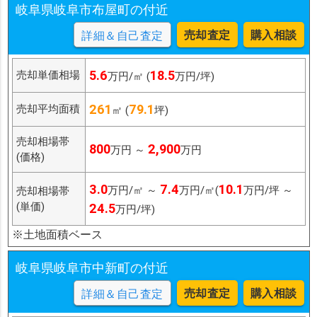
岐阜県岐阜市布屋町の付近
売却査定
購入相談
詳細＆自己査定
5.6
18.5
売却単価相場
万円/㎡ (
万円/坪)
261
79.1
売却平均面積
㎡ (
坪)
売却相場帯
800
2,900
万円 ～
万円
(価格)
3.0
7.4
10.1
万円/㎡ ～
万円/㎡(
万円/坪 ～
売却相場帯
(単価)
24.5
万円/坪)
※土地面積ベース
岐阜県岐阜市中新町の付近
売却査定
購入相談
詳細＆自己査定