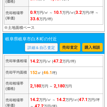
(価格)
0.9
10.1
3.2
万円/㎡ ～
万円/㎡(
万円/坪 ～
売却相場帯
(単価)
33.6
万円/坪)
※土地面積ベース
岐阜県岐阜市白木町の付近
売却査定
購入相談
詳細＆自己査定
14.2
47.2
売却単価相場
万円/㎡ (
万円/坪)
152
46.1
売却平均面積
㎡ (
坪)
売却相場帯
2,180
2,180
万円 ～
万円
(価格)
14.2
14.2
47.1
万円/㎡ ～
万円/㎡(
万円/坪
売却相場帯
(単価)
47.2
～
万円/坪)