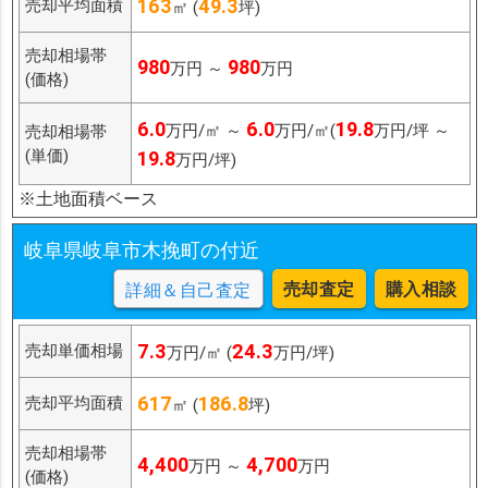
163
49.3
売却平均面積
㎡ (
坪)
売却相場帯
980
980
万円 ～
万円
(価格)
6.0
6.0
19.8
万円/㎡ ～
万円/㎡(
万円/坪 ～
売却相場帯
(単価)
19.8
万円/坪)
※土地面積ベース
岐阜県岐阜市木挽町の付近
売却査定
購入相談
詳細＆自己査定
7.3
24.3
売却単価相場
万円/㎡ (
万円/坪)
617
186.8
売却平均面積
㎡ (
坪)
売却相場帯
4,400
4,700
万円 ～
万円
(価格)