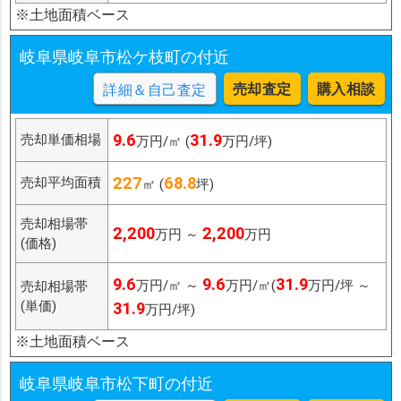
※土地面積ベース
岐阜県岐阜市松ケ枝町の付近
売却査定
購入相談
詳細＆自己査定
9.6
31.9
売却単価相場
万円/㎡ (
万円/坪)
227
68.8
売却平均面積
㎡ (
坪)
売却相場帯
2,200
2,200
万円 ～
万円
(価格)
9.6
9.6
31.9
万円/㎡ ～
万円/㎡(
万円/坪 ～
売却相場帯
(単価)
31.9
万円/坪)
※土地面積ベース
岐阜県岐阜市松下町の付近