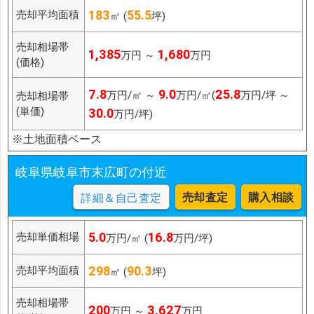
183
55.5
売却平均面積
㎡ (
坪)
売却相場帯
1,385
1,680
万円 ～
万円
(価格)
7.8
9.0
25.8
万円/㎡ ～
万円/㎡(
万円/坪 ～
売却相場帯
(単価)
30.0
万円/坪)
※土地面積ベース
岐阜県岐阜市末広町の付近
売却査定
購入相談
詳細＆自己査定
5.0
16.8
売却単価相場
万円/㎡ (
万円/坪)
298
90.3
売却平均面積
㎡ (
坪)
売却相場帯
200
3,627
万円 ～
万円