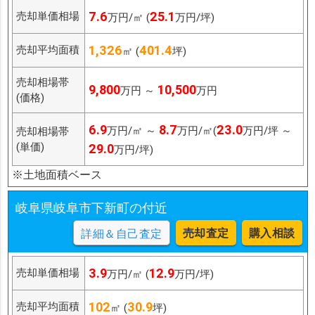
7.6
25.1
売却単価相場
万円/㎡ (
万円/坪)
1,326
401.4
売却平均面積
㎡ (
坪)
売却相場帯
9,800
10,500
万円 ～
万円
(価格)
6.9
8.7
23.0
万円/㎡ ～
万円/㎡(
万円/坪 ～
売却相場帯
(単価)
29.0
万円/坪)
※土地面積ベース
岐阜県岐阜市下新町の付近
売却査定
購入相談
詳細＆自己査定
3.9
12.9
売却単価相場
万円/㎡ (
万円/坪)
102
30.9
売却平均面積
㎡ (
坪)