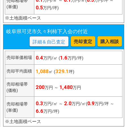
万円/㎡ ～
万円/㎡(
万円/坪 ～
売却相場帯
(単価)
0.5
万円/坪)
※土地面積ベース
岐阜県可児市久々利柿下入会の付近
売却査定
購入相談
詳細＆自己査定
0.4
1.6
売却単価相場
万円/㎡ (
万円/坪)
1,088
329.1
売却平均面積
㎡ (
坪)
売却相場帯
200
1,480
万円 ～
万円
(価格)
0.3
2.0
0.9
万円/㎡ ～
万円/㎡(
万円/坪 ～
売却相場帯
(単価)
6.6
万円/坪)
※土地面積ベース