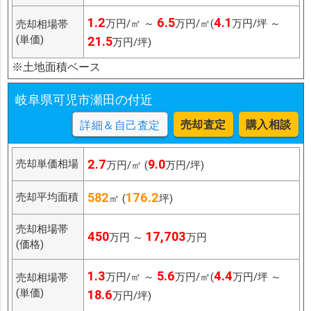
1.2
6.5
4.1
万円/㎡ ～
万円/㎡(
万円/坪 ～
売却相場帯
(単価)
21.5
万円/坪)
※土地面積ベース
岐阜県可児市瀬田の付近
売却査定
購入相談
詳細＆自己査定
2.7
9.0
売却単価相場
万円/㎡ (
万円/坪)
582
176.2
売却平均面積
㎡ (
坪)
売却相場帯
450
17,703
万円 ～
万円
(価格)
1.3
5.6
4.4
万円/㎡ ～
万円/㎡(
万円/坪 ～
売却相場帯
(単価)
18.6
万円/坪)