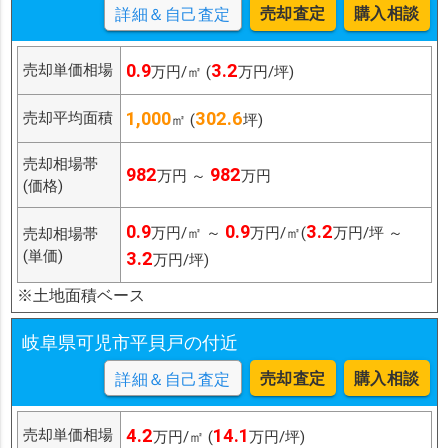
売却査定
購入相談
詳細＆自己査定
0.9
3.2
売却単価相場
万円/㎡ (
万円/坪)
1,000
302.6
売却平均面積
㎡ (
坪)
売却相場帯
982
982
万円 ～
万円
(価格)
0.9
0.9
3.2
万円/㎡ ～
万円/㎡(
万円/坪 ～
売却相場帯
(単価)
3.2
万円/坪)
※土地面積ベース
岐阜県可児市平貝戸の付近
売却査定
購入相談
詳細＆自己査定
4.2
14.1
売却単価相場
万円/㎡ (
万円/坪)