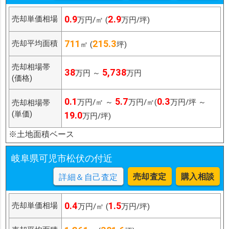
0.9
2.9
売却単価相場
万円/㎡ (
万円/坪)
711
215.3
売却平均面積
㎡ (
坪)
売却相場帯
38
5,738
万円 ～
万円
(価格)
0.1
5.7
0.3
万円/㎡ ～
万円/㎡(
万円/坪 ～
売却相場帯
(単価)
19.0
万円/坪)
※土地面積ベース
岐阜県可児市松伏の付近
売却査定
購入相談
詳細＆自己査定
0.4
1.5
売却単価相場
万円/㎡ (
万円/坪)