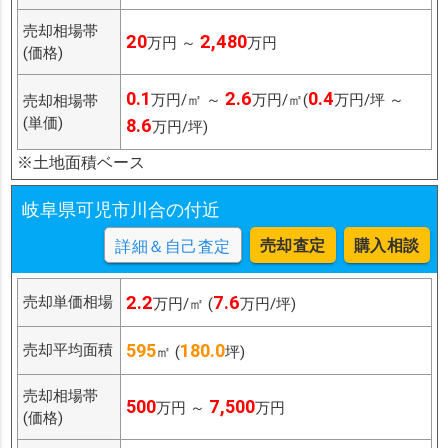
売却相場帯
20
2,480
万円 ～
万円
(価格)
0.1
2.6
0.4
万円/㎡ ～
万円/㎡(
万円/坪 ～
売却相場帯
(単価)
8.6
万円/坪)
※土地面積ベース
岐阜県可児市川合の付近
売却査定
購入相談
詳細＆自己査定
2.2
7.6
売却単価相場
万円/㎡ (
万円/坪)
595
180.0
売却平均面積
㎡ (
坪)
売却相場帯
500
7,500
万円 ～
万円
(価格)