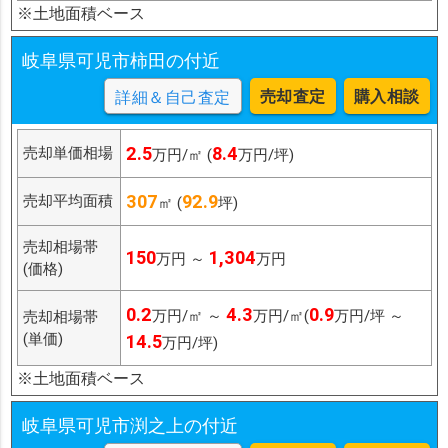
※土地面積ベース
岐阜県可児市柿田の付近
売却査定
購入相談
詳細＆自己査定
2.5
8.4
売却単価相場
万円/㎡ (
万円/坪)
307
92.9
売却平均面積
㎡ (
坪)
売却相場帯
150
1,304
万円 ～
万円
(価格)
0.2
4.3
0.9
万円/㎡ ～
万円/㎡(
万円/坪 ～
売却相場帯
(単価)
14.5
万円/坪)
※土地面積ベース
岐阜県可児市渕之上の付近