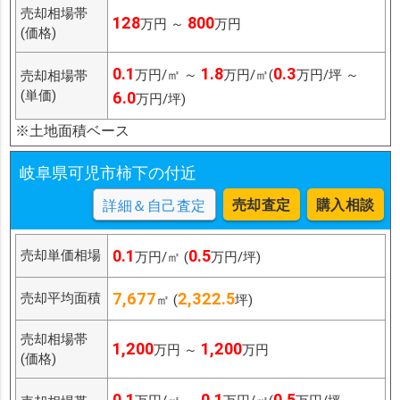
売却相場帯
128
800
万円 ～
万円
(価格)
0.1
1.8
0.3
万円/㎡ ～
万円/㎡(
万円/坪 ～
売却相場帯
(単価)
6.0
万円/坪)
※土地面積ベース
岐阜県可児市柿下の付近
売却査定
購入相談
詳細＆自己査定
0.1
0.5
売却単価相場
万円/㎡ (
万円/坪)
7,677
2,322.5
売却平均面積
㎡ (
坪)
売却相場帯
1,200
1,200
万円 ～
万円
(価格)
0.1
0.1
0.5