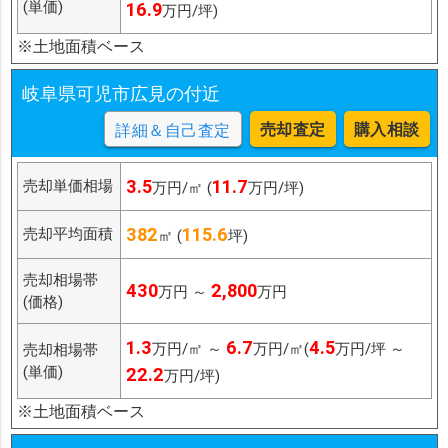
(単価)
16.9
万円/坪)
※土地面積ベース
岐阜県可児市広見の付近
売却査定
購入相談
詳細＆自己査定
3.5
11.7
売却単価相場
万円/㎡ (
万円/坪)
382
115.6
売却平均面積
㎡ (
坪)
売却相場帯
430
2,800
万円 ～
万円
(価格)
1.3
6.7
4.5
万円/㎡ ～
万円/㎡(
万円/坪 ～
売却相場帯
(単価)
22.2
万円/坪)
※土地面積ベース