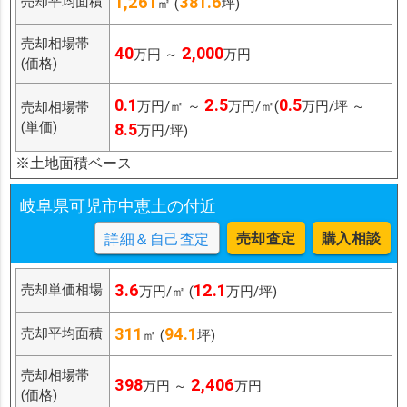
1,261
381.6
売却平均面積
㎡ (
坪)
売却相場帯
40
2,000
万円 ～
万円
(価格)
0.1
2.5
0.5
万円/㎡ ～
万円/㎡(
万円/坪 ～
売却相場帯
(単価)
8.5
万円/坪)
※土地面積ベース
岐阜県可児市中恵土の付近
売却査定
購入相談
詳細＆自己査定
3.6
12.1
売却単価相場
万円/㎡ (
万円/坪)
311
94.1
売却平均面積
㎡ (
坪)
売却相場帯
398
2,406
万円 ～
万円
(価格)