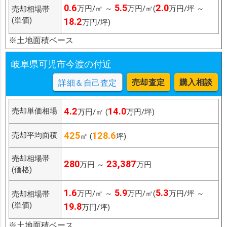
0.6
5.5
2.0
万円/㎡ ～
万円/㎡(
万円/坪 ～
売却相場帯
(単価)
18.2
万円/坪)
※土地面積ベース
岐阜県可児市今渡の付近
売却査定
購入相談
詳細＆自己査定
4.2
14.0
売却単価相場
万円/㎡ (
万円/坪)
425
128.6
売却平均面積
㎡ (
坪)
売却相場帯
280
23,387
万円 ～
万円
(価格)
1.6
5.9
5.3
万円/㎡ ～
万円/㎡(
万円/坪 ～
売却相場帯
(単価)
19.8
万円/坪)
※土地面積ベース