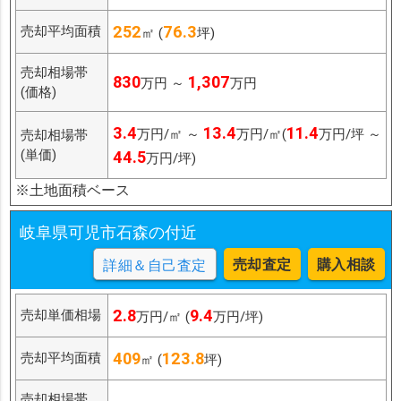
252
76.3
売却平均面積
㎡ (
坪)
売却相場帯
830
1,307
万円 ～
万円
(価格)
3.4
13.4
11.4
万円/㎡ ～
万円/㎡(
万円/坪 ～
売却相場帯
(単価)
44.5
万円/坪)
※土地面積ベース
岐阜県可児市石森の付近
売却査定
購入相談
詳細＆自己査定
2.8
9.4
売却単価相場
万円/㎡ (
万円/坪)
409
123.8
売却平均面積
㎡ (
坪)
売却相場帯