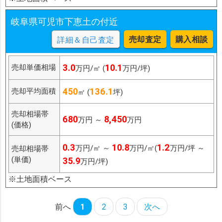
岐阜県可児市下恵土の付近
売却査定
購入相談
詳細＆自己査定
3.0
10.1
売却単価相場
万円/㎡ (
万円/坪)
450
136.1
売却平均面積
㎡ (
坪)
売却相場帯
680
8,450
万円 ～
万円
(価格)
0.3
10.8
1.2
万円/㎡ ～
万円/㎡(
万円/坪 ～
売却相場帯
(単価)
35.9
万円/坪)
※土地面積ベース
前へ
1
2
3
次へ