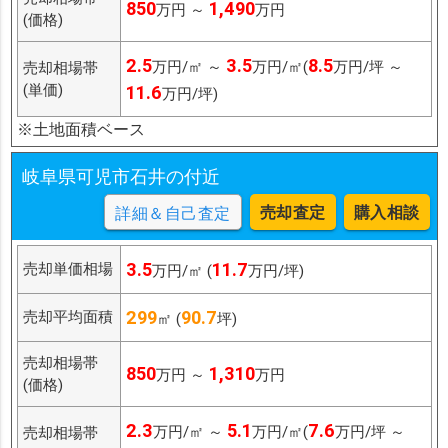
850
1,490
万円 ～
万円
(価格)
2.5
3.5
8.5
万円/㎡ ～
万円/㎡(
万円/坪 ～
売却相場帯
(単価)
11.6
万円/坪)
※土地面積ベース
岐阜県可児市石井の付近
売却査定
購入相談
詳細＆自己査定
3.5
11.7
売却単価相場
万円/㎡ (
万円/坪)
299
90.7
売却平均面積
㎡ (
坪)
売却相場帯
850
1,310
万円 ～
万円
(価格)
2.3
5.1
7.6
万円/㎡ ～
万円/㎡(
万円/坪 ～
売却相場帯