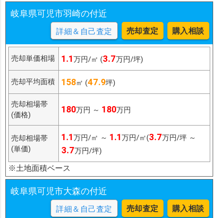
岐阜県可児市羽崎の付近
売却査定
購入相談
詳細＆自己査定
1.1
3.7
売却単価相場
万円/㎡ (
万円/坪)
158
47.9
売却平均面積
㎡ (
坪)
売却相場帯
180
180
万円 ～
万円
(価格)
1.1
1.1
3.7
万円/㎡ ～
万円/㎡(
万円/坪 ～
売却相場帯
(単価)
3.7
万円/坪)
※土地面積ベース
岐阜県可児市大森の付近
売却査定
購入相談
詳細＆自己査定