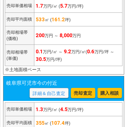
1.7
5.7
売却単価相場
万円/㎡ (
万円/坪)
533
161.2
売却平均面積
㎡ (
坪)
売却相場帯
200
8,000
万円 ～
万円
(価格)
0.1
9.2
0.6
万円/㎡ ～
万円/㎡(
万円/坪 ～
売却相場帯
(単価)
30.5
万円/坪)
※土地面積ベース
岐阜県可児市今の付近
売却査定
購入相談
詳細＆自己査定
1.3
4.5
売却単価相場
万円/㎡ (
万円/坪)
355
107.4
売却平均面積
㎡ (
坪)