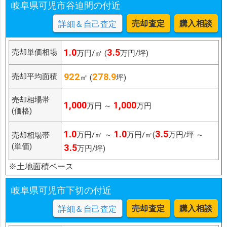
岐阜県可児市谷迫間の付近
売却査定
購入相談
詳細＆自己査定
1.0
3.5
売却単価相場
万円/㎡ (
万円/坪)
922
278.9
売却平均面積
㎡ (
坪)
売却相場帯
1,000
1,000
万円 ～
万円
(価格)
1.0
1.0
3.5
万円/㎡ ～
万円/㎡(
万円/坪 ～
売却相場帯
(単価)
3.5
万円/坪)
※土地面積ベース
岐阜県可児市下切の付近
売却査定
購入相談
詳細＆自己査定