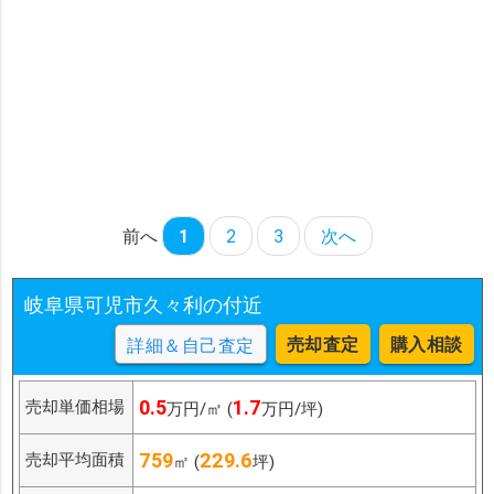
前へ
1
2
3
次へ
岐阜県可児市久々利の付近
売却査定
購入相談
詳細＆自己査定
0.5
1.7
売却単価相場
万円/㎡ (
万円/坪)
759
229.6
売却平均面積
㎡ (
坪)